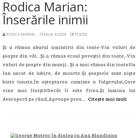
Rodica Marian:
Înserările inimii
RODICA MARIAN
,
STEAUA 3/2026
POEZIE
Şi a rămas aburul amintirii din toate-Vin valuri de
şoapte din văi…Şi a rămas ecoul poveştii din toate,-Vin
valuri de şoapte din munţi…Şi a mai rămas din toateUn
lan uscat de iubire, de moarte-Şi şoaptele sunt nişte
biete tunete,În aşteptarea cuminte a fulgerului,Care
vine mai liniştitDecât îi este firea,Şi lumina lui
descoperă pe rând,Aproape prea…
Citește mai mult