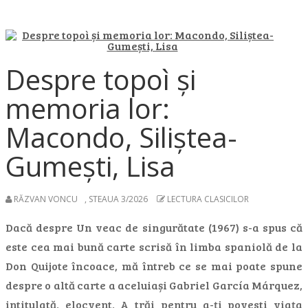
Despre topoì și
memoria lor:
Macondo, Siliștea-
Gumești, Lisa
RĂZVAN VONCU
,
STEAUA 3/2026
LECTURA CLASICILOR
Dacă despre Un veac de singurătate (1967) s-a spus că
este cea mai bună carte scrisă în limba spaniolă de la
Don Quijote încoace, mă întreb ce se mai poate spune
despre o altă carte a aceluiași Gabriel García Márquez,
intitulată, elocvent, A trăi pentru a-ți povesti viața