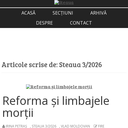
ACASĂ
SECȚIUNI
ARHIVĂ
DESPRE
CONTACT
Articole scrise de:
Steaua 3/2026
Reforma și limbajele
morții
IRINA PETRAȘ
,
STEAUA 3/2026
,
VLAD MOLDOVAN
FIRE