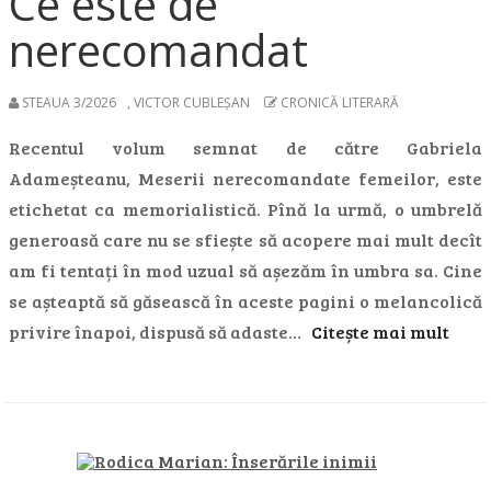
Ce este de
nerecomandat
STEAUA 3/2026
,
VICTOR CUBLEȘAN
CRONICĂ LITERARĂ
Recentul volum semnat de către Gabriela
Adameșteanu, Meserii nerecomandate femeilor, este
etichetat ca memorialistică. Pînă la urmă, o umbrelă
generoasă care nu se sfiește să acopere mai mult decît
am fi tentați în mod uzual să așezăm în umbra sa. Cine
se așteaptă să găsească în aceste pagini o melancolică
privire înapoi, dispusă să adaste…
Citește mai mult