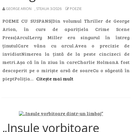
GEORGE ARION
,
STEAUA 3/2026
POEZIE
POEME CU SUSPANS(Din volumul Thriller de George
Arion, în curs de aparițiela Crime Scene
Press)ArculLerry Miller era singurul în întreg
ținutulCare vâna cu arcul.Avea o precizie de
invidiatNimerea la țintă de la peste cincizeci de
metri.Așa că în în ziua în careCharlie HolmanA fost
descoperit pe o miriște arsă de soareCu o săgeată în
pieptPoliția…
Citește mai mult
„Insule vorbitoare