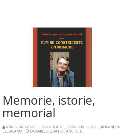
Memorie, istorie,
memorial
ANA BLANDIANA
,
IOANA BOCA
,
ROMULUS RUSAN
,
RUXANDRA
CESEREANU
DOSARE, DEZBATERI, ANCHETE