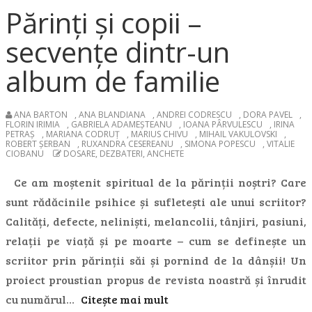
Părinți și copii –
secvențe dintr-un
album de familie
ANA BARTON
,
ANA BLANDIANA
,
ANDREI CODRESCU
,
DORA PAVEL
,
FLORIN IRIMIA
,
GABRIELA ADAMEȘTEANU
,
IOANA PÂRVULESCU
,
IRINA
PETRAȘ
,
MARIANA CODRUȚ
,
MARIUS CHIVU
,
MIHAIL VAKULOVSKI
,
ROBERT ȘERBAN
,
RUXANDRA CESEREANU
,
SIMONA POPESCU
,
VITALIE
CIOBANU
DOSARE, DEZBATERI, ANCHETE
Ce am moștenit spiritual de la părinții noștri? Care
sunt rădăcinile psihice și sufletești ale unui scriitor?
Calități, defecte, neliniști, melancolii, tânjiri, pasiuni,
relații pe viață și pe moarte – cum se definește un
scriitor prin părinții săi și pornind de la dânșii! Un
proiect proustian propus de revista noastră și înrudit
cu numărul…
Citește mai mult