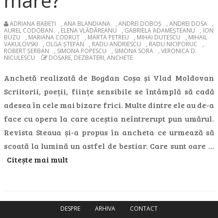
mare?
ADRIANA BABEȚI
,
ANA BLANDIANA
,
ANDREI DOBOȘ
,
ANDREI DOSA
,
AUREL CODOBAN
,
ELENA VLĂDĂREANU
,
GABRIELA ADAMEȘTEANU
,
ION
BUZU
,
MARIANA CODRUȚ
,
MARTA PETREU
,
MIHAI DUȚESCU
,
MIHAIL
VAKULOVSKI
,
OLGA ȘTEFAN
,
RADU ANDRIESCU
,
RADU NICIPORUC
,
ROBERT ȘERBAN
,
SIMONA POPESCU
,
SIMONA SORA
,
VERONICA D.
NICULESCU
DOSARE, DEZBATERI, ANCHETE
Anchetă realizată de Bogdan Coșa și Vlad Moldovan
Scriitorii, poeții, ființe sensibile se întâmplă să cadă
adesea în cele mai bizare frici. Multe dintre ele au de-a
face cu opera la care aceștia neîntrerupt pun umărul.
Revista Steaua și-a propus în ancheta ce urmează să
scoată la lumină un astfel de bestiar. Care sunt oare …
Citește mai mult
DESPRE
ARHIVA
CONTACT