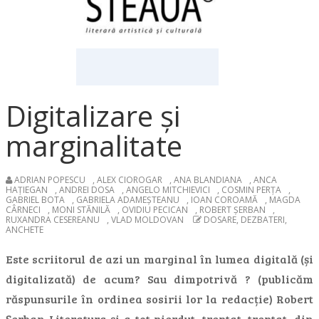
Digitalizare și
marginalitate
ADRIAN POPESCU
,
ALEX CIOROGAR
,
ANA BLANDIANA
,
ANCA
HAȚIEGAN
,
ANDREI DOSA
,
ANGELO MITCHIEVICI
,
COSMIN PERȚA
,
GABRIEL BOTA
,
GABRIELA ADAMEȘTEANU
,
IOAN COROAMĂ
,
MAGDA
CÂRNECI
,
MONI STĂNILĂ
,
OVIDIU PECICAN
,
ROBERT ȘERBAN
,
RUXANDRA CESEREANU
,
VLAD MOLDOVAN
DOSARE, DEZBATERI,
ANCHETE
Este scriitorul de azi un marginal în lumea digitală (și
digitalizată) de acum? Sau dimpotrivă ? (publicăm
răspunsurile în ordinea sosirii lor la redacție) Robert
Șerban Literatura și-a tot pierdut, treptat, treptat, din