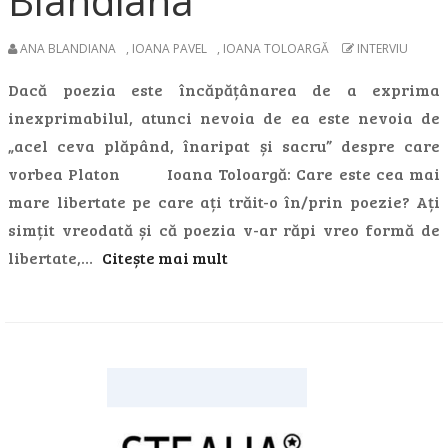
Blandiana
ANA BLANDIANA
,
IOANA PAVEL
,
IOANA TOLOARGĂ
INTERVIU
Dacă poezia este încăpățânarea de a exprima
inexprimabilul, atunci nevoia de ea este nevoia de
„acel ceva plăpând, înaripat și sacru” despre care
vorbea Platon Ioana Toloargă: Care este cea mai
mare libertate pe care ați trăit-o în/prin poezie? Ați
simțit vreodată și că poezia v-ar răpi vreo formă de
libertate,…
Citește mai mult