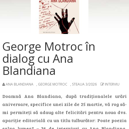
George Motroc în
dialog cu Ana
Blandiana
ANA BLANDIANA
,
GEORGE MOTROC
,
STEAUA 3/2026
INTERVIU
Doamnă Ana Blandiana, după tradiționalele urări
aniversare, specifice unei zile de 25 martie, vă rog să-
mi permiteți să adaug alte felicitări pentru noua dvs.
apariție editorială cu un titlu tulburător: Poate poezia
salva lumea? – 36 de interviuri cu Ana Blandiana.