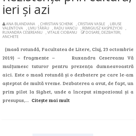
ieri și azi
ANA BLANDIANA
,
CHRISTIAN SCHENK
,
CRISTIAN VASILE
,
LIBUSE
VALENTOVA
,
LIVIU ȚÂRĂU
,
RADU VANCU
,
REMIGIUSZ KASPRZYCKI
,
RUXANDRA CESEREANU
,
VITALIE CIOBANU
DOSARE, DEZBATERI,
ANCHETE
(masă rotundă, Facultatea de Litere, Cluj, 23 octombrie
2019) – fragmente – Ruxandra Cesereanu Vă
mulțumesc tuturor pentru prezența dumneavoastră
aici. Este o masă rotundă și o dezbatere pe care le-am
așteptat de multă vreme. Dezbaterea a avut, de fapt, un
prim pilot la Sighet, unde a început simpozionul și a
presupus,…
Citește mai mult