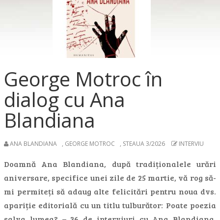
George Motroc în
dialog cu Ana
Blandiana
ANA BLANDIANA
,
GEORGE MOTROC
,
STEAUA 3/2026
INTERVIU
Doamnă Ana Blandiana, după tradiționalele urări
aniversare, specifice unei zile de 25 martie, vă rog să-
mi permiteți să adaug alte felicitări pentru noua dvs.
apariție editorială cu un titlu tulburător: Poate poezia
salva lumea? – 36 de interviuri cu Ana Blandiana.