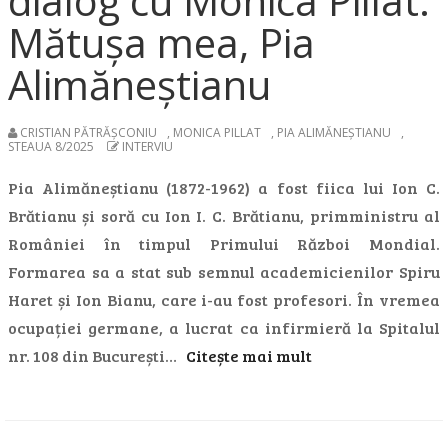
dialog cu Monica Pillat:
Mătușa mea, Pia
Alimăneștianu
CRISTIAN PĂTRĂȘCONIU
,
MONICA PILLAT
,
PIA ALIMĂNEȘTIANU
,
STEAUA 8/2025
INTERVIU
Pia Alimăneștianu (1872-1962) a fost fiica lui Ion C.
Brătianu și soră cu Ion I. C. Brătianu, primministru al
României în timpul Primului Război Mondial.
Formarea sa a stat sub semnul academicienilor Spiru
Haret și Ion Bianu, care i-au fost profesori. În vremea
ocupației germane, a lucrat ca infirmieră la Spitalul
nr. 108 din București…
Citește mai mult