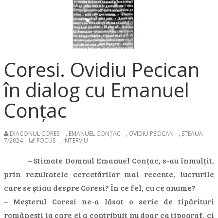
Coresi. Ovidiu Pecican
în dialog cu Emanuel
Conțac
DIACONUL CORESI
,
EMANUEL CONȚAC
,
OVIDIU PECICAN
,
STEAUA
7/2024
FOCUS
,
INTERVIU
– Stimate Domnul Emanuel Conțac, s-au înmulțit,
prin rezultatele cercetărilor mai recente, lucrurile
care se știau despre Coresi? În ce fel, cu ce anume?
– Meșterul Coresi ne-a lăsat o serie de tipărituri
românești la care el a contribuit nu doar ca tipograf, ci