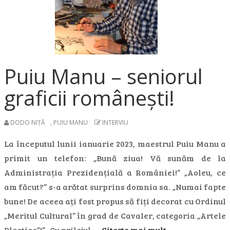
Puiu Manu – seniorul
graficii românești!
DODO NIȚĂ
,
PUIU MANU
INTERVIU
La începutul lunii ianuarie 2023, maestrul Puiu Manu a
primit un telefon: „Bună ziua! Vă sunăm de la
Administrația Prezidențială a României!” „Aoleu, ce
am făcut?” s-a arătat surprins domnia sa. „Numai fapte
bune! De aceea ați fost propus să fiți decorat cu Ordinul
„Meritul Cultural” în grad de Cavaler, categoria „Artele
Plastice”!” „Cu prilejul…
Citește mai mult