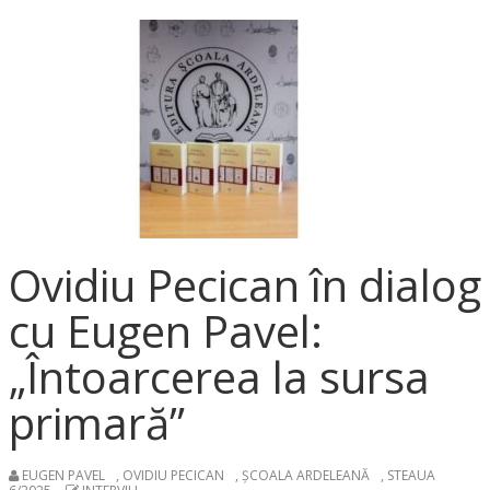
Ovidiu Pecican în dialog
cu Eugen Pavel:
„Întoarcerea la sursa
primară”
EUGEN PAVEL
,
OVIDIU PECICAN
,
ȘCOALA ARDELEANĂ
,
STEAUA