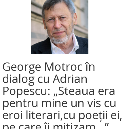
George Motroc în
dialog cu Adrian
Popescu: „Steaua era
pentru mine un vis cu
eroi literari,cu poeții ei,
pe care îi mitizam…”