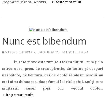
„regnant” Mihail Apaffi.…
Citește mai mult
Nunc est bibendum
GHEORGHE SCHWARTZ
,
STEAUA 9/2023
FOCUS
,
PROZĂ
În sala mare este fum să-l tai cu cuțitul, fum și un
miros acru, greu, de transpirație, de haine și corpuri
nespălate, de băutură. Cei de acolo se obișnuiesc și nu
mai simt duhoarea, doar fumul le irită ochii. Mulți sunt
mușteriii casei și-și fac veacul acolo…
Citește mai mult