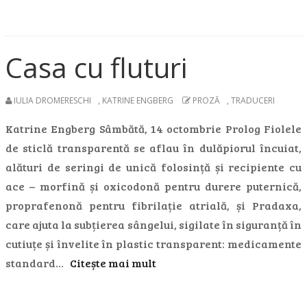
Casa cu fluturi
IULIA DROMERESCHI
,
KATRINE ENGBERG
PROZĂ
,
TRADUCERI
Katrine Engberg Sâmbătă, 14 octombrie Prolog Fiolele
de sticlă transparentă se aflau în dulăpiorul încuiat,
alături de seringi de unică folosință și recipiente cu
ace – morfină și oxicodonă pentru durere puternică,
proprafenonă pentru fibrilație atrială, și Pradaxa,
care ajuta la subțierea sângelui, sigilate în siguranță în
cutiuțe și învelite în plastic transparent: medicamente
standard…
Citește mai mult