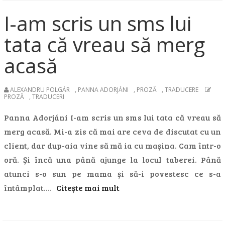
I-am scris un sms lui
tata că vreau să merg
acasă
ALEXANDRU POLGÁR
,
PANNA ADORJÁNI
,
PROZĂ
,
TRADUCERE
PROZĂ
,
TRADUCERI
Panna Adorjáni I-am scris un sms lui tata că vreau să
merg acasă. Mi-a zis că mai are ceva de discutat cu un
client, dar dup-aia vine să mă ia cu mașina. Cam într-o
oră. Și încă una până ajunge la locul taberei. Până
atunci s-o sun pe mama și să-i povestesc ce s-a
întâmplat.…
Citește mai mult