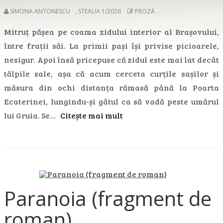
SIMONA ANTONESCU
,
STEAUA 1/2026
PROZĂ
Mitruț pășea pe coama zidului interior al Brașovului,
între frații săi. La primii pași își privise picioarele,
nesigur. Apoi însă pricepuse că zidul este mai lat decât
tălpile sale, așa că acum cerceta curțile sașilor și
măsura din ochi distanța rămasă până la Poarta
Ecaterinei, lungindu-și gâtul ca să vadă peste umărul
lui Gruia. Se…
Citește mai mult
Paranoia (fragment de
roman)