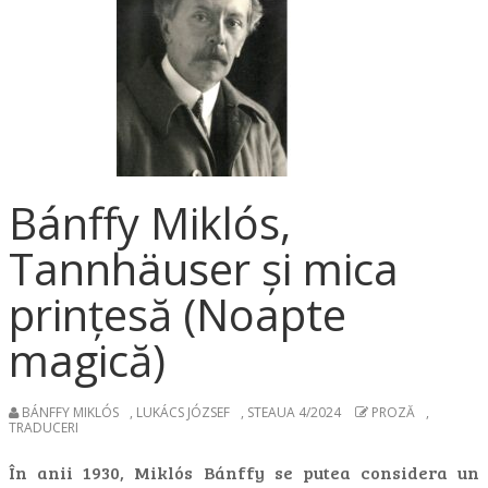
Bánffy Miklós,
Tannhäuser și mica
prințesă (Noapte
magică)
BÁNFFY MIKLÓS
,
LUKÁCS JÓZSEF
,
STEAUA 4/2024
PROZĂ
,
TRADUCERI
În anii 1930, Miklós Bánffy se putea considera un