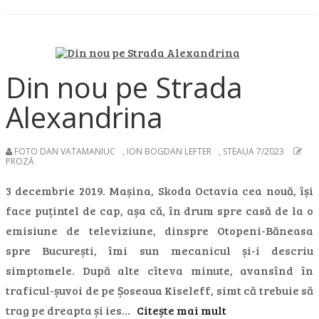
Din nou pe Strada
Alexandrina
FOTO DAN VATAMANIUC
,
ION BOGDAN LEFTER
,
STEAUA 7/2023
PROZĂ
3 decembrie 2019. Mașina, Skoda Octavia cea nouă, își
face puțintel de cap, așa că, în drum spre casă de la o
emisiune de televiziune, dinspre Otopeni-Băneasa
spre București, îmi sun mecanicul și-i descriu
simptomele. După alte cîteva minute, avansînd în
traficul-șuvoi de pe Șoseaua Kiseleff, simt că trebuie să
trag pe dreapta și ies…
Citește mai mult