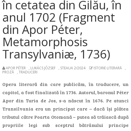
în cetatea din Gilău, în
anul 1702 (Fragment
din Apor Péter,
Metamorphosis
Transylvaniæ, 1736)
APOR PÉTER
,
LUKÁCS JÓZSEF
,
STEAUA 2/2024
ISTORIE LITERARĂ
,
PROZĂ
,
TRADUCERI
Opera literară din care publicăm, în traducere, un
capitol, a fost finalizată în 1736. Autorul, baronul Péter
Apor din Turia de Jos, s-a născut în 1676. Pe atunci
Transilvania era un principat care – dacă își plătea
tributul către Poarta Otomană – putea să trăiască după
propriile legi sub sceptrul bătrânului principe