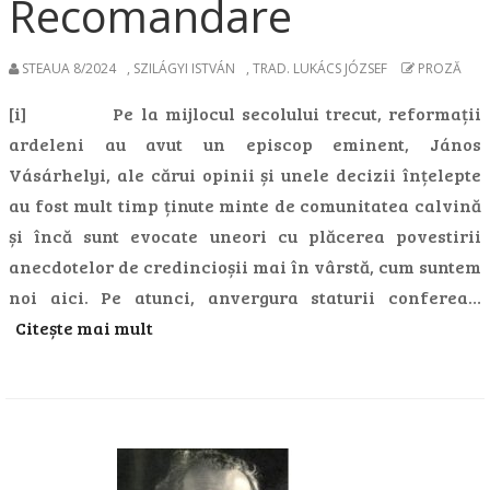
Recomandare
STEAUA 8/2024
,
SZILÁGYI ISTVÁN
,
TRAD. LUKÁCS JÓZSEF
PROZĂ
[i] Pe la mijlocul secolului trecut, reformații
ardeleni au avut un episcop eminent, János
Vásárhelyi, ale cărui opinii și unele decizii înțelepte
au fost mult timp ținute minte de comunitatea calvină
și încă sunt evocate uneori cu plăcerea povestirii
anecdotelor de credincioșii mai în vârstă, cum suntem
noi aici. Pe atunci, anvergura staturii conferea…
Citește mai mult