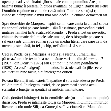
opera pe cadavrele înaintașilor sau ale contemporanilor. Are și o
balanță bună: îl preferă, în ciuda rivalității, pe Eugen Barbu lui Petru
Dumitriu (opțiune în care, de ce să mint?, îl urmez și eu) și își
cunoaște neîmplinirile mult mai bine decât i le cunosc detractorii săi.
Spre deosebire de Márquez – spirit senin, care cânta la chitară și bea
cu nepotul celui pe care bunicul său îl asasinase, provocând astfel
mutarea familiei la Aracataca/Macondo –, Preda a fost un nevrotic,
chinuit sistematic de limitele sale umane, de o biografie pe care o
salvează într-un mare roman și de un mediu literar care pare că îi dă
mereu peste mână, în fel și chip, nelăsându-l să scrie.
Căci și Preda, ca și Márquez, a scris și a rescris. Jurnalul său
păstrează urmele textuale a nenumărate variante din
Moromeții II
(1967), din
Delirul
(1975) sau
Cel mai iubit dintre pământeni
(1980). Această exigență nu i-a adus, însă, nici satisfacțiile secrete
ale lucrului bine făcut, nici înțelegerea criticii.
Povara literaturii mici căreia îi aparține îl strivește adesea pe Preda,
cel din jurnal. Înțelegem, astfel, de ce prozatorul acorda actului
scrisului o funcție terapeutică și mistică, mântuitoare.
Colecționând înfrângeri, în însemnările sale (mai mult sau mai puțin)
diaristice, Preda se întâlnește totuși cu Márquez în Olimpul miturilor
literare, acolo unde Siliștea-Gumești se învecinează cu Macondo.