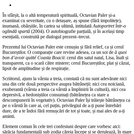
În sfârșit, la o altă temperatură spirituală, Octavian Paler și-a
examinat cu severitate, cu o detașare, aș spune (fără impolitețe),
inumană, obârșiile, în cartea sa ultimă, intitulată
Autoportret într-o
oglindă spartă
(2004). O autobiografie parțială, și în același timp
esențială, construită pe dialogul prezent–trecut.
Prezentul lui Octavian Paler este cenușiu și fără relief, ca și cerul
Bucureștilor. O comparație care revine adesea, ca un soi de
à quoi
bon d’avoir quitté Coasta Boacii
: cerul din satul natal, Lisa, înalt și
transparent, ca o scară către mistere; cerul Bucureștilor, plat și căzut,
lipsit de amplitudine și de respirație.
Scriitorul, ajuns la vârsta a treia, constată că nu sunt adevărate nici
una din cele două perspective asupra bătrâneții: nici cea noiciană,
exuberantă (vârsta a treia ca vârstă a împlinirii în cultură), nici cea
depresivă, a hedoniștilor consumați (bătrânețea ca stare a
descompunerii în vegetativ). Octavian Paler își trăiește bătrânețea ca
pe o vârstă în care ai, cel puțin, privilegiul de a-ți pune întrebări
dure, de a te îndoi fără remușcări de tot și toate, și mai ales de a-ți
aminti.
Element comun în cele trei confesiuni despre care vorbesc aici:
sărăcia fundamentală sub zodia căreia începe și se derulează, în mare