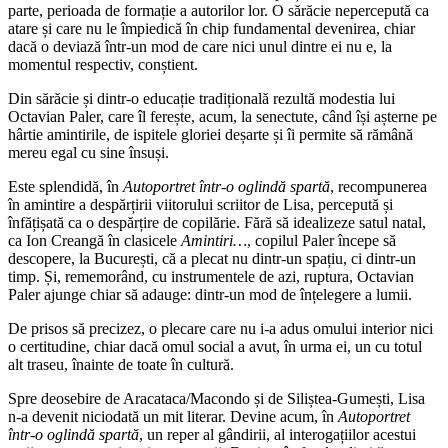
parte, perioada de formație a autorilor lor. O sărăcie nepercepută ca
atare și care nu le împiedică în chip fundamental devenirea, chiar
dacă o deviază într-un mod de care nici unul dintre ei nu e, la
momentul respectiv, conștient.
Din sărăcie și dintr-o educație tradițională rezultă modestia lui
Octavian Paler, care îl ferește, acum, la senectute, când își așterne pe
hârtie amintirile, de ispitele gloriei deșarte și îi permite să rămână
mereu egal cu sine însuși.
Este splendidă, în
Autoportret într-o oglindă spartă
, recompunerea
în amintire a despărțirii viitorului scriitor de Lisa, percepută și
înfățișată ca o despărțire de copilărie. Fără să idealizeze satul natal,
ca Ion Creangă în clasicele
Amintiri…
, copilul Paler începe să
descopere, la București, că a plecat nu dintr-un spațiu, ci dintr-un
timp. Și, rememorând, cu instrumentele de azi, ruptura, Octavian
Paler ajunge chiar să adauge: dintr-un mod de înțelegere a lumii.
De prisos să precizez, o plecare care nu i-a adus omului interior nici
o certitudine, chiar dacă omul social a avut, în urma ei, un cu totul
alt traseu, înainte de toate în cultură.
Spre deosebire de Aracataca/Macondo și de Siliștea-Gumești, Lisa
n-a devenit niciodată un mit literar. Devine acum, în
Autoportret
într-o oglindă spartă
, un reper al gândirii, al interogațiilor acestui