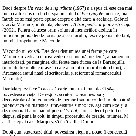
Dacă despre
Un veac de singurătate
(1967) s-a spus că este cea mai
bună carte scrisă în limba spaniolă de la
Don Quijote
încoace, mă
întreb ce se mai poate spune despre o altă carte a aceluiași Gabriel
García Márquez, intitulată, elocvent,
A trăi pentru a-ți povesti viața
(2002). Pentru că acest prim volum al memoriilor, dedicat în
principiu perioadei de formație a scriitorului, rescrie genial, de fapt,
un mit. Propriul mit: Macondo.
Macondo nu există. Este doar denumirea unei ferme pe care
Márquez o vedea, cu acea vedere secundară, neatentă, a oamenilor
interiorizați, pe marginea căii ferate care ducea de la Baranquilla
(unul dintre multele orașe în care a locuit scriitorul columbian), la
Aracataca (satul natal al scriitorului și referent al romanescului
Macondo).
Dar Márquez face în această carte mult mai mult decât să-și
povestească viața. De regulă, scriitorii obișnuiesc să-și
deconstruiască, în volumele de memorii sau în confesiuni de natură
publicistică ori diaristică, universurile simbolice, așa cum Poe și-a
dezmembrat halucinantul poem
Corbul
, spre a-i lecui pe toți cei
dispuși să pună la colț, în timpul procesului de creație, rațiunea. M-
aș fi așteptat ca și Márquez să facă la fel. Dar nu.
După cum sugerează titlul, povestirea vieții nu poate fi concepută