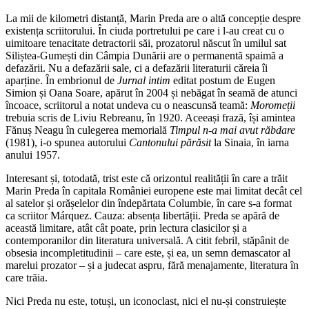
La mii de kilometri distanță, Marin Preda are o altă concepție despre
existența scriitorului. În ciuda portretului pe care i l-au creat cu o
uimitoare tenacitate detractorii săi, prozatorul născut în umilul sat
Siliștea-Gumești din Câmpia Dunării are o permanentă spaimă a
defazării. Nu a defazării sale, ci a defazării literaturii căreia îi
aparține. În embrionul de
Jurnal intim
editat postum de Eugen
Simion și Oana Soare, apărut în 2004 și nebăgat în seamă de atunci
încoace, scriitorul a notat undeva cu o neascunsă teamă:
Moromeții
trebuia scris de Liviu Rebreanu, în 1920. Aceeași frază, își amintea
Fănuș Neagu în culegerea memorială
Timpul n-a mai avut răbdare
(1981), i-o spunea autorului
Cantonului părăsit
la Sinaia, în iarna
anului 1957.
Interesant și, totodată, trist este că orizontul realității în care a trăit
Marin Preda în capitala României europene este mai limitat decât cel
al satelor și orășelelor din îndepărtata Columbie, în care s-a format
ca scriitor Márquez. Cauza: absența libertății. Preda se apără de
această limitare, atât cât poate, prin lectura clasicilor și a
contemporanilor din literatura universală. A citit febril, stăpânit de
obsesia incompletitudinii – care este, și ea, un semn demascator al
marelui prozator – și a judecat aspru, fără menajamente, literatura în
care trăia.
Nici Preda nu este, totuși, un iconoclast, nici el nu-și construiește