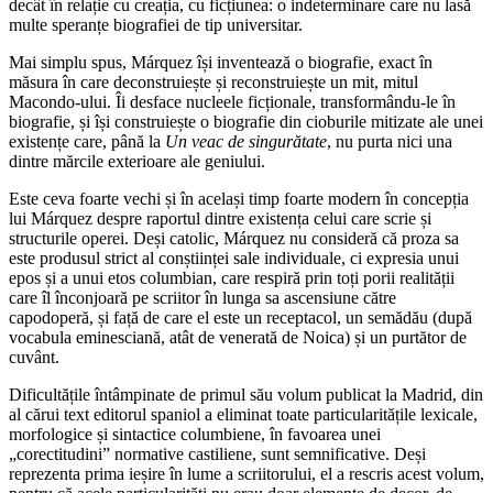
decât în relație cu creația, cu ficțiunea: o indeterminare care nu lasă
multe speranțe biografiei de tip universitar.
Mai simplu spus, Márquez își inventează o biografie, exact în
măsura în care deconstruiește și reconstruiește un mit, mitul
Macondo-ului. Îi desface nucleele ficționale, transformându-le în
biografie, și își construiește o biografie din cioburile mitizate ale unei
existențe care, până la
Un veac de singurătate
, nu purta nici una
dintre mărcile exterioare ale geniului.
Este ceva foarte vechi și în același timp foarte modern în concepția
lui Márquez despre raportul dintre existența celui care scrie și
structurile operei. Deși catolic, Márquez nu consideră că proza sa
este produsul strict al conștiinței sale individuale, ci expresia unui
epos și a unui etos columbian, care respiră prin toți porii realității
care îl înconjoară pe scriitor în lunga sa ascensiune către
capodoperă, și față de care el este un receptacol, un semădău (după
vocabula eminesciană, atât de venerată de Noica) și un purtător de
cuvânt.
Dificultățile întâmpinate de primul său volum publicat la Madrid, din
al cărui text editorul spaniol a eliminat toate particularitățile lexicale,
morfologice și sintactice columbiene, în favoarea unei
„corectitudini” normative castiliene, sunt semnificative. Deși
reprezenta prima ieșire în lume a scriitorului, el a rescris acest volum,