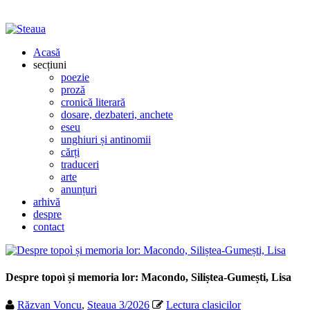
Acasă
secțiuni
poezie
proză
cronică literară
dosare, dezbateri, anchete
eseu
unghiuri și antinomii
cărți
traduceri
arte
anunțuri
arhivă
despre
contact
Despre topoì și memoria lor: Macondo, Siliștea-Gumești, Lisa
Răzvan Voncu
,
Steaua 3/2026
Lectura clasicilor