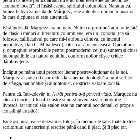
pentru că acele particularități nu erau doar elemente de decor, de
„culoare locală”, ci însăși esența spiritului columbian. Narațiunea,
lumea fictivă zămislită de Márquez, este autentică numai în măsura
în care dicțiunea ei este autentică.
Fără îndoială, Márquez era un naiv. Nutrea o profundă admirație față
de clasicii minori ai literaturii columbiene, era un iconodul (ca să
folosesc calificativul pe care mi-l atribuia cândva, cu intenții
peiorative, Dan C. Mihăilescu), citea ca să ucenicească. Operațiuni
și ocupațiuni reprobabile pentru postmodernii ce (nu) suntem și chiar
incompatibile cu natura geniului, conform noilor clișee critice
dâmbovițene.
Încăput pe mâna unui procuror literar postrevoluționar de la noi,
Márquez ar putea fi ușor redus la schema ideologică a unui scriitor
de stânga, naționalist și autohtonist, de strictă valoare locală.
Pentru că, într-adevăr, în
A trăi pentru a-ți povesti viața
, Márquez nu
citează teorii și filosofii ilustre și nu-și inventează o biografie
livrescă, iar unicul său etalon este nu canonul occidental, ci propria
conștiință artistică.
Bine ascunsă, ea se dezvăluie, totuși, în memoriile sale: toate textele
scriitorului sunt scrise și rescrise până când îi plac. Și îi plac rar.