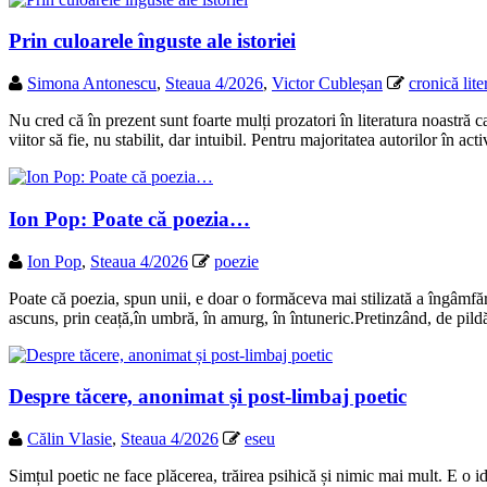
Prin culoarele înguste ale istoriei
Simona Antonescu
,
Steaua 4/2026
,
Victor Cubleșan
cronică lite
Nu cred că în prezent sunt foarte mulți prozatori în literatura noastră c
viitor să fie, nu stabilit, dar intuibil. Pentru majoritatea autorilor în ac
Ion Pop: Poate că poezia…
Ion Pop
,
Steaua 4/2026
poezie
Poate că poezia, spun unii, e doar o formăceva mai stilizată a îngâmfăr
ascuns, prin ceață,în umbră, în amurg, în întuneric.Pretinzând, de pild
Despre tăcere, anonimat și post-limbaj poetic
Călin Vlasie
,
Steaua 4/2026
eseu
Simțul poetic ne face plăcerea, trăirea psihică și nimic mai mult. E o ide