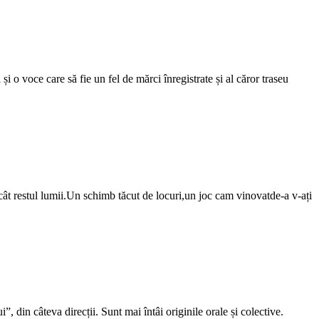
i o voce care să fie un fel de mărci înregistrate și al căror traseu
ecât restul lumii.Un schimb tăcut de locuri,un joc cam vinovatde-a v-ați
”, din câteva direcții. Sunt mai întâi originile orale și colective.