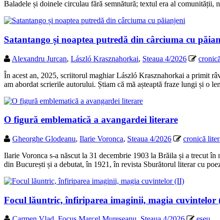
Baladele și doinele circulau fără semnătură; textul era al comunității
Satantango și noaptea putredă din cârciuma cu păian
Alexandru Jurcan
,
László Krasznahorkai
,
Steaua 4/2026
cronică
În acest an, 2025, scriitorul maghiar László Krasznahorkai a primit râv
am abordat scrierile autorului. Știam că mă așteaptă fraze lungi și o 
O figură emblematică a avangardei literare
Gheorghe Glodeanu
,
Ilarie Voronca
,
Steaua 4/2026
cronică lite
Ilarie Voronca s-a născut la 31 decembrie 1903 la Brăila și a trecut în n
din București și a debutat, în 1921, în revista Sburătorul literar cu p
Focul lăuntric, înfiriparea imaginii, magia cuvintelor (
Carmen Vlad
,
Focus Marcel Mureșeanu
,
Steaua 4/2026
eseu