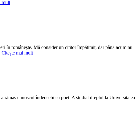
i mult
uceri în românește. Mă consider un cititor împătimit, dar până acum nu
…
Citește mai mult
dar a rămas cunoscut îndeosebi ca poet. A studiat dreptul la Universitatea