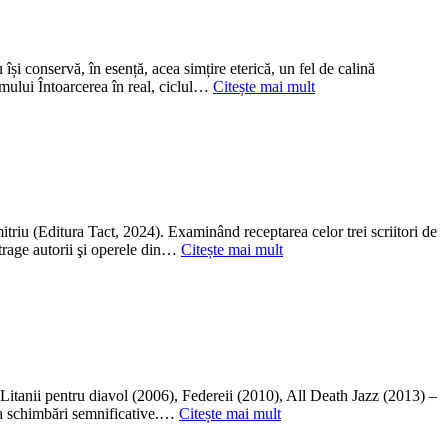
și conservă, în esență, acea simțire eterică, un fel de calină
lumului Întoarcerea în real, ciclul…
Citește mai mult
itriu (Editura Tact, 2024). Examinând receptarea celor trei scriitori de
xtrage autorii şi operele din…
Citește mai mult
 Litanii pentru diavol (2006), Federeii (2010), All Death Jazz (2013) –
va schimbări semnificative.…
Citește mai mult