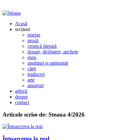
Acasă
secțiuni
poezie
proză
cronică literară
dosare, dezbateri, anchete
eseu
unghiuri și antinomii
cărți
traduceri
arte
anunțuri
arhivă
despre
contact
Articole scrise de:
Steaua 4/2026
Întoarcerea la real