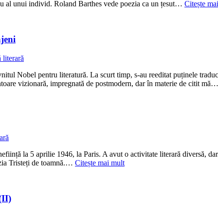
, nu al unui individ. Roland Barthes vede poezia ca un țesut…
Citește ma
jeni
 literară
nitul Nobel pentru literatură. La scurt timp, s-au reeditat puținele trad
lentoare vizionară, impregnată de postmodern, dar în materie de citit mă
rară
eființă la 5 aprilie 1946, la Paris. A avut o activitate literară diversă, 
oezia Tristeți de toamnă.…
Citește mai mult
II)