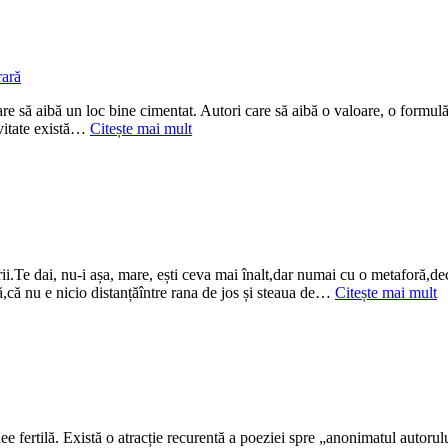
rară
are să aibă un loc bine cimentat. Autori care să aibă o valoare, o formulă ș
tivitate există…
Citește mai mult
ii.Te dai, nu-i așa, mare, ești ceva mai înalt,dar numai cu o metaforă,d
ă,că nu e nicio distanțăîntre rana de jos și steaua de…
Citește mai mult
e fertilă. Există o atracție recurentă a poeziei spre „anonimatul autorului