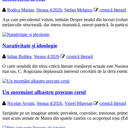
Rodica Marian
,
Steaua 4/2026
,
Ștefan Melancu
cronică literară
Așa cum precedentul volum, intitulat Despre irealul din lucruri (volum s
melancolie structurală, dar intens dramatică, uneori patetică, în particu
Narativitate și ideologie
Iulian Boldea
,
Steaua 4/2026
cronică literară
O carte notabilă din sfera criticii literare românești actuale este Nar
mai sus, C. Rogozanu deplasează interesul cercetării de la sfera estetic
Un mormânt albastru precum cerul
Nicolae Avram
,
Steaua 4/2026
,
Viorel Mureşan
cronică literară
Sprijinite pe un imaginar artistic prevalent, convulsiv, tensionat, pri
sunt acum urmate de Marea din spatele caselor cu acoperișul roșu (E