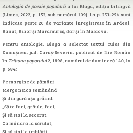
Antologia de poezie populară
a lui Blaga, ediția bilingvă
(Limes, 2022, p. 152, sub numărul 109). La p. 253–254 sunt
indicate peste 20 de variante înregistrate în Ardeal,
Banat, Bihor și Maramureș, dar și în Moldova.
Pentru antologie, Blaga a selectat textul cules din
Domașnea, jud. Caraș-Severin, publicat de Ilie Român
în
Tribuna poporului
2, 1898, numărul de duminecă 140, la
p. 684:
Pe margine de pământ
Merge neica semănând
Și din gură așa grăind:
„Să te faci, grâule, faci,
Și să stai la secerat,
Ca mândra la sărutat;
Și să stai la îmblătit