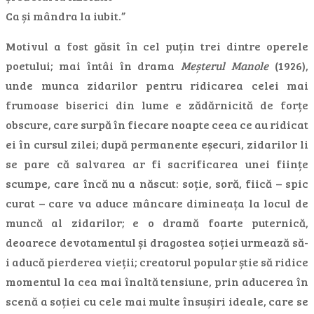
Ca și mândra la iubit.”
Motivul a fost găsit în cel puțin trei dintre operele
poetului; mai întâi în drama
Meșterul Manole
(1926),
unde munca zidarilor pentru ridicarea celei mai
frumoase biserici din lume e zădărnicită de forțe
obscure, care surpă în fiecare noapte ceea ce au ridicat
ei în cursul zilei; după permanente eșecuri, zidarilor li
se pare că salvarea ar fi sacrificarea unei ființe
scumpe, care încă nu a născut: soție, soră, fiică – spic
curat – care va aduce mâncare dimineața la locul de
muncă al zidarilor; e o dramă foarte puternică,
deoarece devotamentul și dragostea soției urmează să-
i aducă pierderea vieții; creatorul popular știe să ridice
momentul la cea mai înaltă tensiune, prin aducerea în
scenă a soției cu cele mai multe însușiri ideale, care se