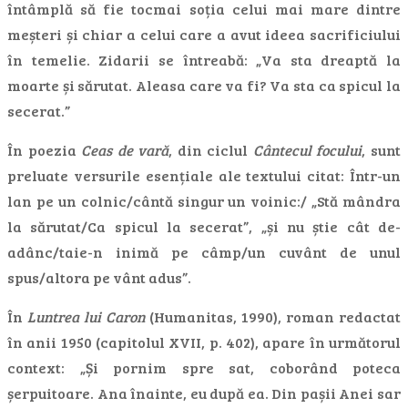
întâmplă să fie tocmai soția celui mai mare dintre
meșteri și chiar a celui care a avut ideea sacrificiului
în temelie. Zidarii se întreabă: „Va sta dreaptă la
moarte și sărutat. Aleasa care va fi? Va sta ca spicul la
secerat.”
În poezia
Ceas de vară
, din ciclul
Cântecul focului
, sunt
preluate versurile esențiale ale textului citat: Într-un
lan pe un colnic/cântă singur un voinic:/ „Stă mândra
la sărutat/Ca spicul la secerat”, „și nu știe cât de-
adânc/taie-n inimă pe câmp/un cuvânt de unul
spus/altora pe vânt adus”.
În
Luntrea lui Caron
(Humanitas, 1990), roman redactat
în anii 1950 (capitolul XVII, p. 402), apare în următorul
context: „Și pornim spre sat, coborând poteca
șerpuitoare. Ana înainte, eu după ea. Din pașii Anei sar