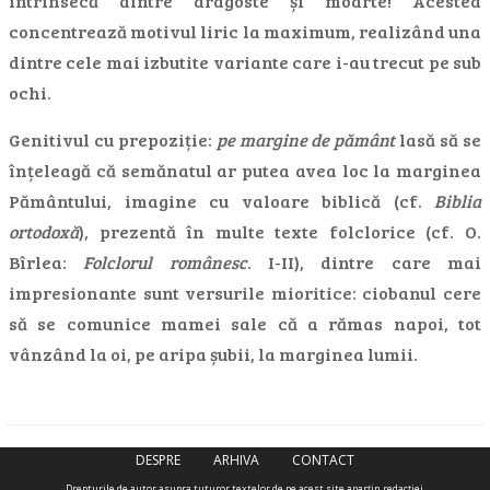
intrinsecă dintre dragoste și moarte! Acestea
concentrează motivul liric la maximum, realizând una
dintre cele mai izbutite variante care i-au trecut pe sub
ochi.
Genitivul cu prepoziție:
pe margine de pământ
lasă să se
înțeleagă că semănatul ar putea avea loc la marginea
Pământului, imagine cu valoare biblică (cf.
Biblia
ortodoxă
), prezentă în multe texte folclorice (cf. O.
Bîrlea:
Folclorul românesc
. I-II), dintre care mai
impresionante sunt versurile mioritice: ciobanul cere
să se comunice mamei sale că a rămas napoi, tot
vânzând la oi, pe aripa șubii, la marginea lumii.
DESPRE
ARHIVA
CONTACT
Drepturile de autor asupra tuturor textelor de pe acest site aparţin redacţiei.