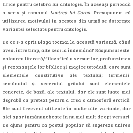
lirice pentru celebra lui antologie. În aceeași perioadă
a scris și romanul
Luntrea lui Caron
. Presupunem că
utilizarea motivului în acestea din urmă se datorește
variantei selectate pentru antologie.
De ce s-a oprit Blaga tocmai la această variantă, când
avea, între timp, alte zeci la îndemână? Răspunsul este:
valoarea literară/filozofică a versurilor, profunzimea
și rezonanțele lor biblice și magice totodată, care sunt
elementele constitutive ale textului; termenii:
semănatul și seceratul grâului sunt elementele
concrete, de bază, ale textului, dar ele sunt luate mai
degrabă ca pretext pentru a crea o atmosferă erotică.
Ele sunt frecvent utilizate în multe alte variante, dar
aici apar înmănuncheate în nu mai mult de opt versuri.
De ajuns pentru ca poetul popular să sugereze unirea