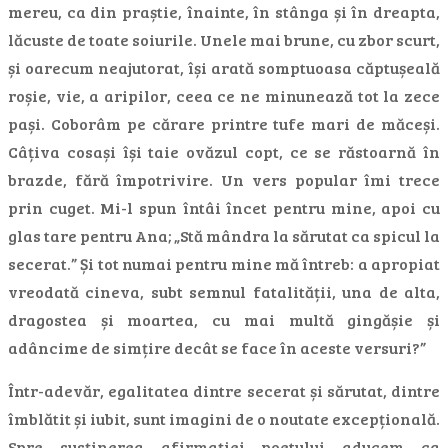
mereu, ca din praștie, înainte, în stânga și în dreapta,
lăcuste de toate soiurile. Unele mai brune, cu zbor scurt,
și oarecum neajutorat, își arată somptuoasa căptușeală
roșie, vie, a aripilor, ceea ce ne minunează tot la zece
pași. Coborâm pe cărare printre tufe mari de măceși.
Câțiva cosași își taie ovăzul copt, ce se răstoarnă în
brazde, fără împotrivire. Un vers popular îmi trece
prin cuget. Mi-l spun întâi încet pentru mine, apoi cu
glas tare pentru Ana; „Stă mândra la sărutat ca spicul la
secerat.” Și tot numai pentru mine mă întreb: a apropiat
vreodată cineva, subt semnul fatalității, una de alta,
dragostea și moartea, cu mai multă gingășie și
adâncime de simțire decât se face în aceste versuri?”
Într-adevăr, egalitatea dintre secerat și sărutat, dintre
îmblătit și iubit, sunt imagini de o noutate excepțională.
Spre susținerea afirmației poetului aducem ca