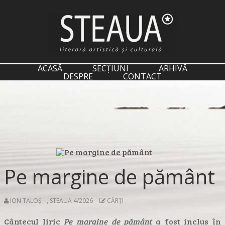
ACASĂ
SECȚIUNI
ARHIVĂ
DESPRE
CONTACT
Pe margine de pământ
ION TALOȘ
,
STEAUA 4/2026
CĂRȚI
Cântecul liric
Pe margine de pământ
a fost inclus în