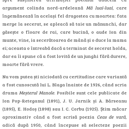
argument colinda nord-ardeleană
Mă luai-luai
, care
îngemănează în același fel dragostea cu moartea: fata
merge la secerat, se apleacă să taie un mănunchi, dar
găsește o floare de rai, care bucină, o aude Ion din
munte, vine, ia secerătoarea de mână și o duce la mama
ei; aceasta o întreabă dacă a terminat de secerat holda,
dar ea îi spune că a fost lovită de un junghi fără durere,
moarte fără vrere.
Nu vom putea ști niciodată cu certitudine care variantă
a fost cunoscută lui L. Blaga înainte de 1926, când scria
drama
Meșterul Manole
. Posibile sunt cele publicate de
Ion Pop-Reteganul (1891), J. U. Jarnik și A. Bârseanu
(1895), E. Hodoș (1898) sau I. C. Corbu (1925). Știm măcar
aproximativ când a fost scrisă poezia
Ceas de vară
,
adică după 1950, când începuse să selecteze poezii