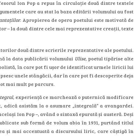
fesorul Ion Pop a repus în circulație două dintre textele
rgumentele care au stat la baza editării volumului au fost
antațiilor
. Apropierea de opera poetului este motivată de
or – la două dintre cele mai reprezentative creații, texte
torilor două dintre scrierile reprezentative ale poetului.
ână la data publicării volumului
Ulise
, poetul tipărise alte
istă, în care pot fi ușor de identificat urmele liricii lui
sesc unele stângăcii, dar în care pot fi descoperite deja
tot mai mult pe parcurs.
tegral
, experiență ce marchează o puternică modificare
ist, adică asistăm la o asumare „integrală” a avangardei.
celași Ion Pop –, având o sintaxă epurată și austeră. Deși
ublicate sub formă de volum abia în 1931, purtând titlul
 și mai accentuată a discursului liric, care câștigă în