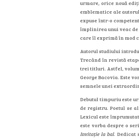
urmare, orice nouă ediți
emblematice ale autorul
expuse într-o competent
împlinirea unui veac de l
care îl exprimă în mod 
Autorul studiului introd
Trecând în revistă etape
trei titluri. Astfel, volu
George Bacovia. Este vor
semnele unei extraordina
Debutul timpuriu este ur
de registru. Poetul se a
Lexicul este împrumutat 
este vorba despre o ser
Invitație la bal
. Dedicat 