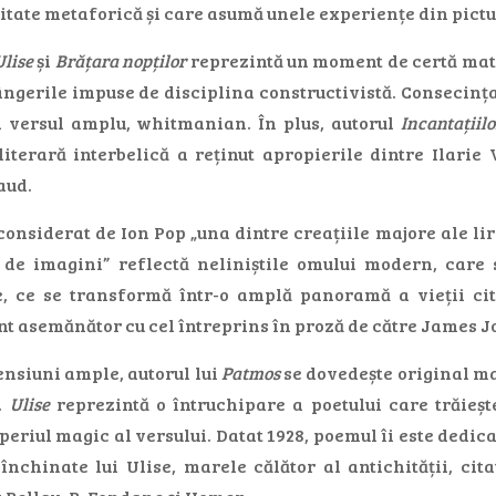
zitate metaforică și care asumă unele experiențe din pict
Ulise
și
Brățara nopților
reprezintă un moment de certă matur
ngerile impuse de disciplina constructivistă. Consecința 
d versul amplu, whitmanian. În plus, autorul
Incantațiilo
 literară interbelică a reținut apropierile dintre Ilari
aud.
considerat de Ion Pop „una dintre creațiile majore ale li
 de imagini” reflectă neliniștile omului modern, care
 ce se transformă într-o amplă panoramă a vieții cit
t asemănător cu cel întreprins în proză de către James J
nsiuni ample, autorul lui
Patmos
se dovedește original ma
i.
Ulise
reprezintă o întruchipare a poetului care trăieșt
iul magic al versului. Datat 1928, poemul îi este dedicat 
 închinate lui Ulise, marele călător al antichității, c