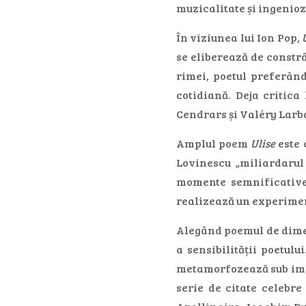
muzicalitate și ingenio
În viziunea lui Ion Pop,
se eliberează de constrâ
rimei, poetul preferân
cotidiană. Deja critica
Cendrars și Valéry Larb
Amplul poem
Ulise
este 
Lovinescu „miliardarul
momente semnificative,
realizează un experimen
Alegând poemul de dime
a sensibilității poetulu
metamorfozează sub imper
serie de citate celebre