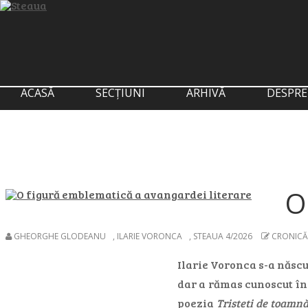
ACASĂ
SECȚIUNI
ARHIVĂ
DESPRE
O
GHEORGHE GLODEANU
,
ILARIE VORONCA
,
STEAUA 4/2026
CRONICĂ
Ilarie Voronca s-a născut
dar a rămas cunoscut înd
poezia
Tristeți de toamn