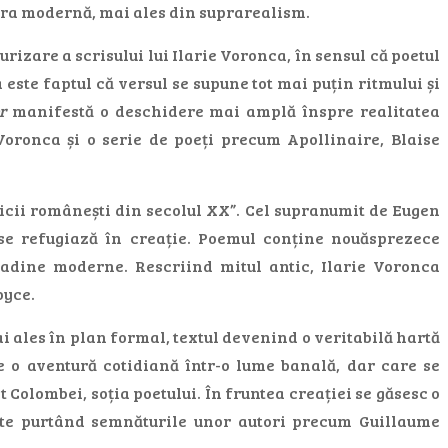
ura modernă, mai ales din suprarealism.
izare a scrisului lui Ilarie Voronca, în sensul că poetul
este faptul că versul se supune tot mai puțin ritmului și
r
manifestă o deschidere mai amplă înspre realitatea
e Voronca și o serie de poeți precum Apollinaire, Blaise
ricii românești din secolul XX”. Cel supranumit de Eugen
 se refugiază în creație. Poemul conține nouăsprezece
adine moderne. Rescriind mitul antic, Ilarie Voronca
oyce.
i ales în plan formal, textul devenind o veritabilă hartă
e o aventură cotidiană într-o lume banală, dar care se
Colombei, soția poetului. În fruntea creației se găsesc o
itate purtând semnăturile unor autori precum Guillaume