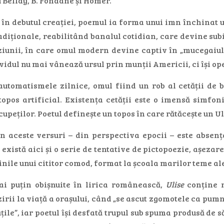
 Bellay, B. Fondane și Homer.
n debutul creației, poemul ia forma unui imn închinat unu
adiționale, reabilitând banalul cotidian, care devine subie
ziunii, în care omul modern devine captiv în „mucegaiul b
vidul nu mai vânează ursul prin munții Americii, ci își op
automatismele zilnice, omul fiind un rob al cetății de 
topos artificial. Existența cetății este o imensă simfon
cupeților. Poetul definește un topos în care rătăcește un U
 aceste versuri – din perspectiva epocii – este absența
 există aici și o serie de tentative de pictopoezie, așez
inile unui cititor comod, format la școala marilor teme ale
i puțin obișnuite în lirica românească,
Ulise
conține n
irii la viață a orașului, când „se ascut zgomotele ca pumn
tățile”, iar poetul își desfată trupul sub spuma produsă d