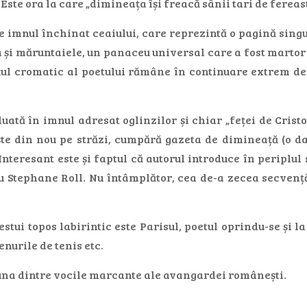
 Este ora la care „dimineața își freacă sânii tari de fereas
 imnul închinat ceaiului, care reprezintă o pagină singu
și măruntaiele, un panaceu universal care a fost martor al
țul cromatic al poetului rămâne în continuare extrem de as
uată în imnul adresat oglinzilor și chiar „feței de Cristo
ște din nou pe străzi, cumpără gazeta de dimineață (o d
Interesant este și faptul că autorul introduce în periplul
Stephane Roll. Nu întâmplător, cea de-a zecea secvență 
stui topos labirintic este Parisul, poetul oprindu-se și l
enurile de tenis etc.
na dintre vocile marcante ale avangardei românești.