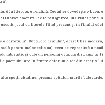
tră”.
lară în literatura română. Ceaiul se dovedește o licoare
 istoriei omenirii, de la răstignirea lui Hristos până la
cuțit, jocul cu literele fiind prezent și în finalul odei
s a cartofului”. După „ora ceaiului”, acest Ulise modern,
antelă pentru melancolia sa), ceea ce reprezintă o nouă
 său labirintic și câte un personaj avangardist, cum ar fi
a poemului are în frunte chiar un citat din creația lui
a alte spații citadine, precum spitalul, marile bulevarde,