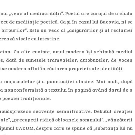
i „veac al mediocrității”. Poetul are curajul de a eluda
ct de meditație poetică. Ca și în cazul lui Bacovia, ni se
irourilor”. Este un veac al „asigurărilor și al reclamei
erează visele ca intestine.
beton. Cu alte cuvinte, omul modern își schimbă mediul
ie, dată de sunetele tramvaielor, autobuzelor, de vocea
lise modern aflat în căutarea propriei sale identități.
 majusculelor și a punctuației clasice. Mai mult, după
area nonconformistă a textului în pagină având darul de a
 poeziei tradiționale.
ouăsprezece secvențe semnificative. Debutul creației
ale”, „precupeții ridică obloanele somnului”, „vânzătorii
e săpunul CADUM, despre care se spune că „substanța lui nu