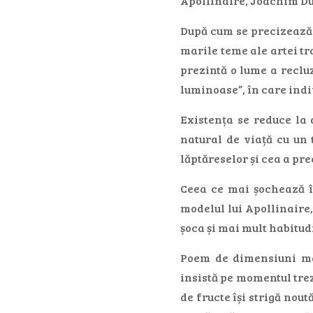
Apollinaire, Joachim Du
După cum se precizează î
marile teme ale artei tr
prezintă o lume a reclu
luminoase”, în care indi
Existența se reduce la 
natural de viață cu un 
lăptăreselor și cea a pre
Ceea ce mai șochează în
modelul lui Apollinaire,
șoca și mai mult habitud
Poem de dimensiuni ma
insistă pe momentul trez
de fructe își strigă nou