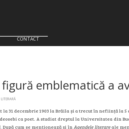
CONTACT
 figură emblematică a av
 LITERARĂ
 la 31 decembrie 1903 la Brăila și a trecut în neființă la 5 a
eosebi ca poet. A studiat dreptul la Universitatea din Bucu
ă
. După cum se menționează și în
Agendele literare
ale ment