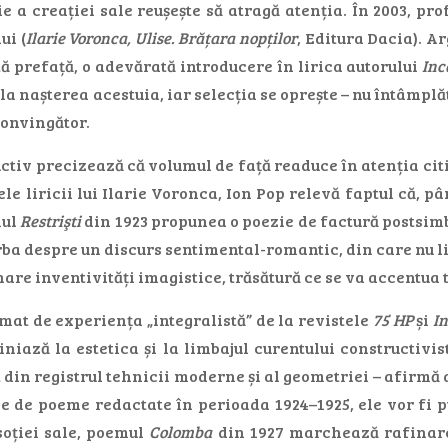
e a creației sale reușește să atragă atenția. În 2003, pro
ui (
Ilarie Voronca, Ulise. Brățara nopților
, Editura Dacia). A
ă prefață, o adevărată introducere în lirica autorului
Inc
a nașterea acestuia, iar selecția se oprește – nu întâmplăt
convingător.
uctiv precizează că volumul de față readuce în atenția citi
le liricii lui Ilarie Voronca, Ion Pop relevă faptul că, p
mul
Restrişti
din 1923 propunea o poezie de factură postsimbol
ba despre un discurs sentimental-romantic, din care nu lip
re inventivități imagistice, trăsătură ce se va accentua 
mat de experiența „integralistă” de la revistele
75 HP
și
In
liniază la estetica și la limbajul curentului constructiv
din registrul tehnicii moderne și al geometriei – afirmă a
ie de poeme redactate în perioada 1924–1925, ele vor fi p
soției sale, poemul
Colomba
din 1927 marchează rafinarea