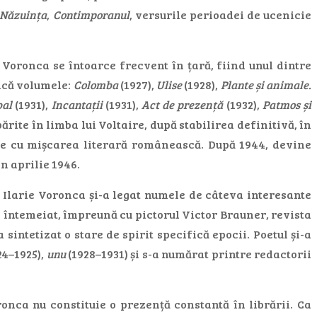
Năzuința
,
Contimporanul
, versurile perioadei de ucenicie
e Voronca se întoarce frecvent în țară, fiind unul dintre
ică volumele:
Colomba
(1927),
Ulise
(1928),
Plante și animale.
bal
(1931),
Incantații
(1931),
Act de prezență
(1932),
Patmos și
rite în limba lui Voltaire, după stabilirea definitivă, în
le cu mișcarea literară românească. După 1944, devine
n aprilie 1946.
, Ilarie Voronca și-a legat numele de câteva interesante
a întemeiat, împreună cu pictorul Victor Brauner, revista
sintetizat o stare de spirit specifică epocii. Poetul și-a
24–1925),
unu
(1928–1931) și s-a numărat printre redactorii
onca nu constituie o prezență constantă în librării. Ca