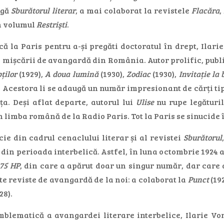
ngă
Sburătorul literar
, a mai colaborat la revistele
Flacăra
,
în volumul
Restrişti
.
ă la Paris pentru a-și pregăti doctoratul în drept, Ilari
i mișcării de avangardă din România. Autor prolific, publ
ților
(1929),
A doua lumină
(1930),
Zodiac
(1930),
Invitație la 
. Acestora li se adaugă un număr impresionant de cărți tipă
ța. Deși aflat departe, autorul lui
Ulise
nu rupe legături
 limba română de la Radio Paris. Tot la Paris se sinucide î
ie din cadrul cenaclului literar și al revistei
Sburătorul
din perioada interbelică. Astfel, în luna octombrie 1924 
75 HP
, din care a apărut doar un singur număr, dar care a 
lte reviste de avangardă de la noi: a colaborat la
Punct
(19
28).
blematică a avangardei literare interbelice, Ilarie Vor