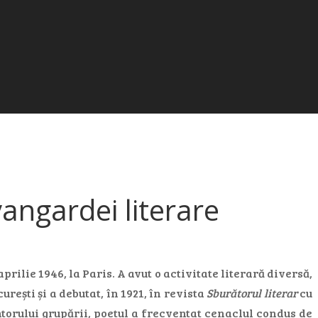
angardei literare
prilie 1946, la Paris. A avut o activitate literară diversă,
rești și a debutat, în 1921, în revista
Sburătorul literar
cu
orului grupării, poetul a frecventat cenaclul condus de