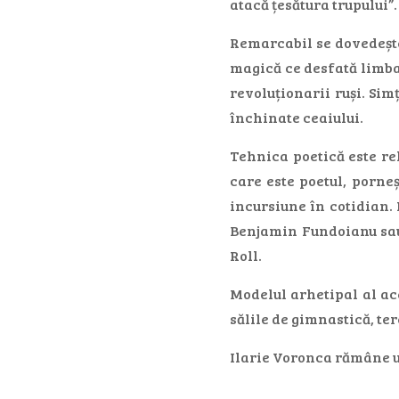
atacă țesătura trupului”.
Remarcabil se dovedește
magică ce desfată limba 
revoluționarii ruși. Sim
închinate ceaiului.
Tehnica poetică este rel
care este poetul, porne
incursiune în cotidian. 
Benjamin Fundoianu sau 
Roll.
Modelul arhetipal al ace
sălile de gimnastică, ter
Ilarie Voronca rămâne u