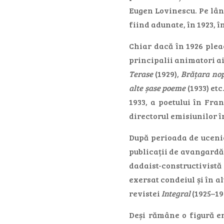
Eugen Lovinescu. Pe lâ
fiind adunate, în 1923, 
Chiar dacă în 1926 pleac
principalii animatori a
Terase
(1929),
Brățara nop
alte șase poeme
(1933) etc
1933, a poetului în Fran
directorul emisiunilor în
După perioada de ucenic
publicații de avangardă 
dadaist-constructivistă
exersat condeiul și în a
revistei
Integral
(1925–19
Deși rămâne o figură em