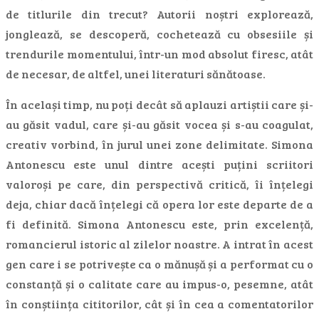
de titlurile din trecut? Autorii noștri explorează,
jonglează, se descoperă, cochetează cu obsesiile și
trendurile momentului, într-un mod absolut firesc, atât
de necesar, de altfel, unei literaturi sănătoase.
În același timp, nu poți decât să aplauzi artiștii care și-
au găsit vadul, care și-au găsit vocea și s-au coagulat,
creativ vorbind, în jurul unei zone delimitate. Simona
Antonescu este unul dintre acești puțini scriitori
valoroși pe care, din perspectivă critică, îi înțelegi
deja, chiar dacă înțelegi că opera lor este departe de a
fi definită. Simona Antonescu este, prin excelență,
romancierul istoric al zilelor noastre. A intrat în acest
gen care i se potrivește ca o mănușă și a performat cu o
constanță și o calitate care au impus-o, pesemne, atât
în conștiința cititorilor, cât și în cea a comentatorilor