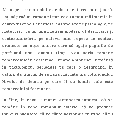
Alt aspect remarcabil este documentarea minuțioasă.
Poți să produci romane istorice cu o minimă imersie în
contextul epocii abordate, bazându-te pe psihologic, pe
metaforic, pe un minimalism modern al descrierii și
contextualizării, pe câteva mici repere de context
aruncate ca niște ancore care să agațe paginile de
parfumul unui anumit timp. S-au scris romane
remarcabile în acest mod. Simona Antonescu intră însă
în factologicul perioadei pe care o dezgroapă, în
detalii de limbaj, de reflexe mărunte ale cotidianului.
Nivelul de detaliu pe care îl au lumile sale este
remarcabil și fascinant.
În fine, în cazul Simonei Antonescu intuiești că va
rămâne în zona romanului istoric, că va produce
tablouri nuanțate, că va căuta personaje cu zvâc, că nu