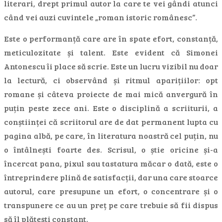
literari, drept primul autor la care te vei gândi atunci
când vei auzi cuvintele „roman istoric românesc”.
Este o performanță care are în spate efort, constanță,
meticulozitate și talent. Este evident că Simonei
Antonescu îi place să scrie. Este un lucru vizibil nu doar
la lectură, ci observând și ritmul aparițiilor: opt
romane și câteva proiecte de mai mică anvergură în
puțin peste zece ani. Este o disciplină a scriiturii, a
conștiinței că scriitorul are de dat permanent lupta cu
pagina albă, pe care, în literatura noastră cel puțin, nu
o întâlnești foarte des. Scrisul, o știe oricine și-a
încercat pana, pixul sau tastatura măcar o dată, este o
întreprindere plină de satisfacții, dar una care stoarce
autorul, care presupune un efort, o concentrare și o
transpunere ce au un preț pe care trebuie să fii dispus
să îl plătești constant.