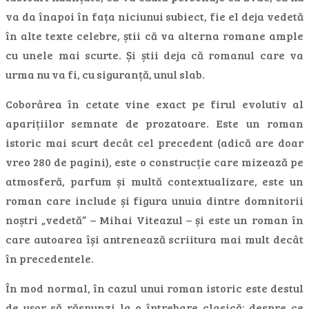
va da înapoi în fața niciunui subiect, fie el deja vedetă
în alte texte celebre, știi că va alterna romane ample
cu unele mai scurte. Și știi deja că romanul care va
urma nu va fi, cu siguranță, unul slab.
Coborârea în cetate vine exact pe firul evolutiv al
aparițiilor semnate de prozatoare. Este un roman
istoric mai scurt decât cel precedent (adică are doar
vreo 280 de pagini), este o construcție care mizează pe
atmosferă, parfum și multă contextualizare, este un
roman care include și figura unuia dintre domnitorii
noștri „vedetă” – Mihai Viteazul – și este un roman în
care autoarea își antrenează scriitura mai mult decât
în precedentele.
În mod normal, în cazul unui roman istoric este destul
de ușor să răspunzi la o întrebare clasică: despre ce