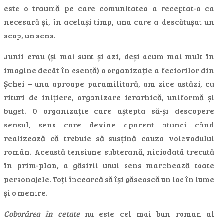
este o traumă pe care comunitatea a receptat-o ca
necesară și, în același timp, una care a descătușat un
scop, un sens.
Junii erau (și mai sunt și azi, deși acum mai mult în
imagine decât în esență) o organizație a feciorilor din
Șchei – una aproape paramilitară, am zice astăzi, cu
rituri de inițiere, organizare ierarhică, uniformă și
buget. O organizație care aștepta să-și descopere
sensul, sens care devine aparent atunci când
realizează că trebuie să susțină cauza voievodului
român. Această tensiune subterană, niciodată trecută
în prim-plan, a găsirii unui sens marchează toate
personajele. Toți încearcă să își găsească un loc în lume
și o menire.
Coborârea în cetate
nu este cel mai bun roman al