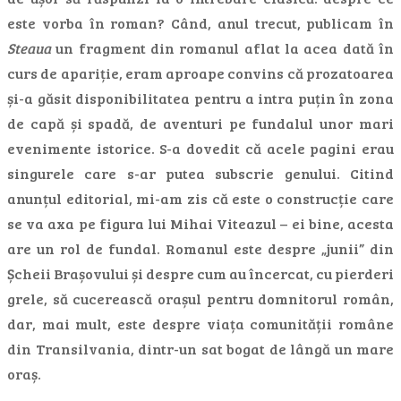
este vorba în roman? Când, anul trecut, publicam în
Steaua
un fragment din romanul aflat la acea dată în
curs de apariție, eram aproape convins că prozatoarea
și-a găsit disponibilitatea pentru a intra puțin în zona
de capă și spadă, de aventuri pe fundalul unor mari
evenimente istorice. S-a dovedit că acele pagini erau
singurele care s-ar putea subscrie genului. Citind
anunțul editorial, mi-am zis că este o construcție care
se va axa pe figura lui Mihai Viteazul – ei bine, acesta
are un rol de fundal. Romanul este despre „junii” din
Șcheii Brașovului și despre cum au încercat, cu pierderi
grele, să cucerească orașul pentru domnitorul român,
dar, mai mult, este despre viața comunității române
din Transilvania, dintr-un sat bogat de lângă un mare
oraș.