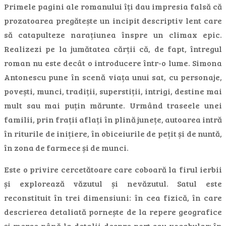
Primele pagini ale romanului îți dau impresia falsă că
prozatoarea pregătește un incipit descriptiv lent care
să catapulteze narațiunea înspre un climax epic.
Realizezi pe la jumătatea cărții că, de fapt, întregul
roman nu este decât o introducere într-o lume. Simona
Antonescu pune în scenă viața unui sat, cu personaje,
povești, munci, tradiții, superstiții, intrigi, destine mai
mult sau mai puțin mărunte. Urmând traseele unei
familii, prin frații aflați în plină junețe, autoarea intră
în riturile de inițiere, în obiceiurile de pețit și de nuntă,
în zona de farmece și de munci.
Este o privire cercetătoare care coboară la firul ierbii
și explorează văzutul și nevăzutul. Satul este
reconstituit în trei dimensiuni: în cea fizică, în care
descrierea detaliată pornește de la repere geografice
și merge până la detalii despre port sau vocabular; în