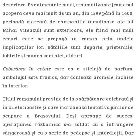
descriere. Evenimentele mari, traumatizante (romanul
acoperă ceva mai mult de un an, din 1599 până în 1600,
perioadă marcată de campaniile tumultoase ale lui
Mihai Viteazul) sunt exterioare, ele fiind mai mult
ecouri care se propagă în roman prin undele
implicațiilor lor. Bătăliile sunt departe, prieteniile,
iubirile și munca sunt aici, alături.
Coborârea în cetate
este ca o sticluță de parfum:
ambalajul este frumos, dar contează aromele închise
în interior.
Titlul romanului provine de la o sărbătoare celebrată și
în zilele noastre și care marchează tentativa junilor de
ocupare a Brașovului. Deși aproape de succes,
operațiunea războinică s-a soldat cu o înfrângere
sângeroasă și cu o serie de pedepse și interdicții. Dar