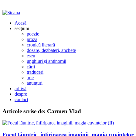
Acasă
secțiuni
poezie
proză
cronică literară
dosare, dezbateri, anchete
eseu
unghiuri și antinomii
cărți
traduceri
arte
anunțuri
arhivă
despre
contact
Articole scrise de:
Carmen Vlad
Focul lăuntric, înfiriparea imaginii, magia cuvintelor