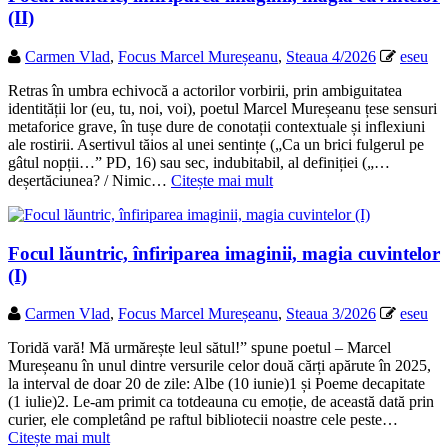
(II)
Carmen Vlad
,
Focus Marcel Mureșeanu
,
Steaua 4/2026
eseu
Retras în umbra echivocă a actorilor vorbirii, prin ambiguitatea
identității lor (eu, tu, noi, voi), poetul Marcel Mureșeanu țese sensuri
metaforice grave, în tușe dure de conotații contextuale și inflexiuni
ale rostirii. Asertivul tăios al unei sentințe („Ca un brici fulgerul pe
gâtul nopții…” PD, 16) sau sec, indubitabil, al definiției („…
deșertăciunea? / Nimic…
Citește mai mult
Focul lăuntric, înfiriparea imaginii, magia cuvintelor
(I)
Carmen Vlad
,
Focus Marcel Mureșeanu
,
Steaua 3/2026
eseu
Toridă vară! Mă urmărește leul sătul!” spune poetul – Marcel
Mureșeanu în unul dintre versurile celor două cărți apărute în 2025,
la interval de doar 20 de zile: Albe (10 iunie)1 și Poeme decapitate
(1 iulie)2. Le-am primit ca totdeauna cu emoție, de această dată prin
curier, ele completând pe raftul bibliotecii noastre cele peste…
Citește mai mult