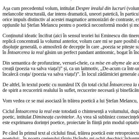
Așa cum precedentul volum, intitulat
Despre irealul din lucruri
(volum 
melancolie structurală, dar intens dramatică, uneori patetică, în particul
orice impuls distinctiv al acestei magmatice armonizări de contraste, e
opțiunile lui Ștefan Melancu pentru o poetică neconformă modei și mode
Conținutul ideatic încifrat (aici în sensul teoriei lui Eminescu din tinere
replică concentrată la volumul anterior, volum care mi se pare posibil de
disoluție generală, o atmosferă de decepție în care „poezia se pitește s
în
Întoarcerea la real
găsim un perfect pandant antinomic, bogat în încred
Din semantica de profunzime, versuri-cheie, ca
mise en abyme
ale ace
creață (poezia va salva viața!)” și, ca un laitmotiv, „De-acum ca într-un
încalecă ceața/ (poezia va salva viața!)”. În locul zădărniciei generale
De altfel, în textul poetic cu numărul IX (în total ciclul
Întoarcerea la 
de spirit a recuceririi realului în suflet, recucerire necesară și binefăc
Vom vedea ce se mai asociază în trăirea poetică a lui Ștefan Melancu, cel
Ciclul
Întoarcerea la real
este totodată o chintesență a volumului, după
poetic, intitulat
Dimineața cuvintelor
. Aș vrea să subliniez consecințele
este exprimarea dorinței poetice, proiectate în ființă prin modul optati
Pe când în primul text al ciclului final, trăirea poetică este retroproiec
poetului: „în poarta creierului târziu lăsându-mi ochii deschiși/ înăunt