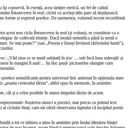
își conservă, în esență, acea simțire eterică, un fel de calină
lumului
Întoarcerea în real
, ciclul cu același titlu pare să depășească
rtune forme și expresii poetice. De asemenea, volumul recent reconfirmă
n tot acest nou ciclu
Întoarcerea la real
(și volum), se constituie ca o
 elegiac de cultivată tristețe. Dacă irealul semnifica până la urmă o
 muri. Se mai poate?” (sau „Poezia e însuși învinsul războiului lumii”),
rurilor.
hivoc: „Văd ziua ce se mută subțiată în jos/ … sub încă luna măreață/ și
toarse în margini îi aud/… își duc pașii/ picioarelor alungite cum
umosului.
oetice semnificante pentru universul liric antrenat în opționala stare
în „poarta creierului târziu”, altfel spus în memorie, în amintire.
te, cât și a celor posibile în starea timpului târziu de acum.
l reprezentativ
Nașterea atunci a poeziei
, mai precis cu primul text
t al ciclului final, care-mi oferă observarea faptului că incipitul poetic
undă a tot ce iubirea a atins în amintire prin însăși dăruirea ființei
enerator de nou început, poate fiindcă eminescianul ochi deschis înăuntru