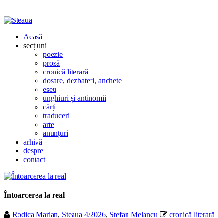
Acasă
secțiuni
poezie
proză
cronică literară
dosare, dezbateri, anchete
eseu
unghiuri și antinomii
cărți
traduceri
arte
anunțuri
arhivă
despre
contact
Întoarcerea la real
Rodica Marian
,
Steaua 4/2026
,
Ștefan Melancu
cronică literară