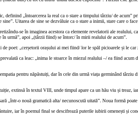
tic, definind „întoarcerea la real ca o stare a timpului târziu/ de acum” pr
e sine”. Uitarea de sine se dezvăluie ca o stare a inimii, stare care o fac
cretizându-se în imaginea acestora ca elemente revelatorii ale realului, ca
e în urmă”, apoi „(târzii fiind) se întorc/ în mirii realului de acum”.
i de poet: „cerșetorii orașului ai mei fiind/ lor le spăl picioarele și le car
 prevalată ca leac: „inima le stoarce în miezul realului –/ ea fiind acum 
mpatia pentru năpăstuiți, dar în cele din urmă viața germinând târziu di
iție, extinsă în textul VIII, unde timpul apare ca un hău viu și treaz, ia
esară „într-o nouă gramatică alta/ necunoscută uitată”. Noua formă poate 
e, iar în poemul final se descifrează puterile iubirii omenești și condiția