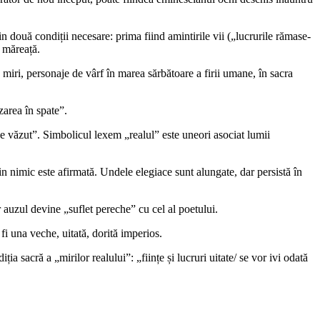
in două condiții necesare: prima fiind amintirile vii („lucrurile rămase-
e măreață.
 miri, personaje de vârf în marea sărbătoare a firii umane, în sacra
 zarea în spate”.
de văzut”. Simbolicul lexem „realul” este uneori asociat lumii
n nimic este afirmată. Undele elegiace sunt alungate, dar persistă în
r auzul devine „suflet pereche” cu cel al poetului.
fi una veche, uitată, dorită imperios.
 sacră a „mirilor realului”: „ființe și lucruri uitate/ se vor ivi odată