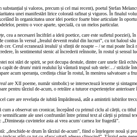
substanțial și valoros, precum și cel mai recent), poetul Ștefan Melancu 
aritatea unei manifestări lirice colorată rafinat și viguros. În finalul vo
xcelând în organicitatea unor idei poetice foarte bine articulate în opo
lelor, pentru o voce aparte, specială, cu un melos particular.
țe, cea a necesarei încifrări a ideii poetice, care este sufletul poeziei), î
 contras în versul „Irealul devenit realul din lucruri”, cu tot haloul său
ub cer. Cerul ecranează irealul/ și sfinții de noapte – / se mai poate încă
ere, în sentimentul stenic al încrederii reînnoite, în rostul și sensul luc
stei noi stări de spirit, se pot decupa destule, dintre care unele fără ec
 capăt de drum/ mirii realului își vântură trupul sub stele/…/ străzile în
 apare acum speranța, credința chiar în rostul, în menirea salvatoare a fr
real
are XII poeme, număr simbolic) se intersectează lexeme și sintagme p
ătoare pentru târziul de-acum, o retrăire a tuturor experiențelor anterioare 
 care are revelația de iubită împărăteasă, atât a amintirii iubirilor trecu
 cum a observat un cronicar, începând cu primul ciclu al cărții, cu titlu
 semnificante ale unei confruntări între primul text al cărții și primul tex
v: „Dimineața cuvintelor asta ai vrea acum/ carnea lor fragedă”.
tată: „deschide-te drum în târziul de-acum”, fiind o înțelegere nouă și prof
ru (măcar atât) cu tot cu afara/ uitată adesea clipocind”. Târziul este g