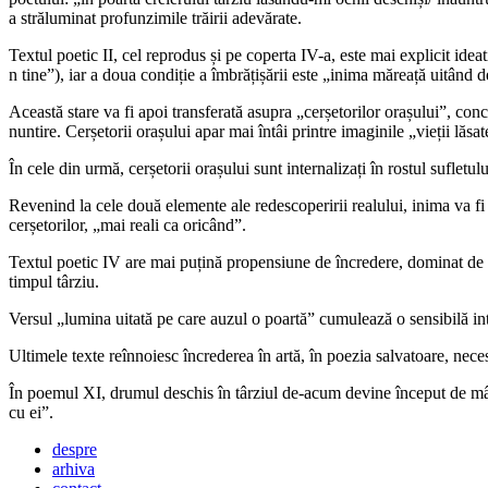
a străluminat profunzimile trăirii adevărate.
Textul poetic II, cel reprodus și pe coperta IV-a, este mai explicit idea
n tine”), iar a doua condiție a îmbrățișării este „inima măreață uitând d
Această stare va fi apoi transferată asupra „cerșetorilor orașului”, con
nuntire. Cerșetorii orașului apar mai întâi printre imaginile „vieții lăsat
În cele din urmă, cerșetorii orașului sunt internalizați în rostul sufletulu
Revenind la cele două elemente ale redescoperirii realului, inima va fi
cerșetorilor, „mai reali ca oricând”.
Textul poetic IV are mai puțină propensiune de încredere, dominat de e
timpul târziu.
Versul „lumina uitată pe care auzul o poartă” cumulează o sensibilă intu
Ultimele texte reînnoiesc încrederea în artă, în poezia salvatoare, nec
În poemul XI, drumul deschis în târziul de-acum devine început de mântuir
cu ei”.
despre
arhiva