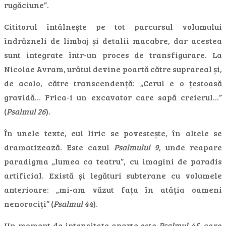
rugăciune”.
Cititorul întâlnește pe tot parcursul volumului
îndrăzneli de limbaj și detalii macabre, dar acestea
sunt integrate într-un proces de transfigurare. La
Nicolae Avram, urâtul devine poartă către suprareal și,
de acolo, către transcendență: „Cerul e o țestoasă
gravidă… Frica-i un excavator care sapă creierul…”
(
Psalmul 26
).
În unele texte, eul liric se povestește, în altele se
dramatizează. Este cazul
Psalmului 9
, unde reapare
paradigma „lumea ca teatru”, cu imagini de paradis
artificial. Există și legături subterane cu volumele
anterioare: „mi-am văzut fața în atâția oameni
nenorociți” (
Psalmul 44
).
Un moment de intensitate aparte este
Psalmul 45
, care