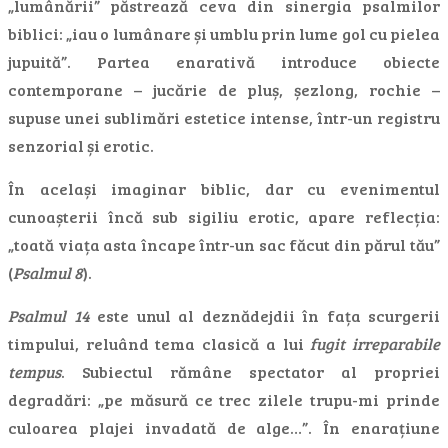
„lumânării” păstrează ceva din sinergia psalmilor
biblici: „iau o lumânare și umblu prin lume gol cu pielea
jupuită”. Partea enarativă introduce obiecte
contemporane – jucărie de pluș, șezlong, rochie –
supuse unei sublimări estetice intense, într-un registru
senzorial și erotic.
În același imaginar biblic, dar cu evenimentul
cunoașterii încă sub sigiliu erotic, apare reflecția:
„toată viața asta încape într-un sac făcut din părul tău”
(
Psalmul 8
).
Psalmul 14
este unul al deznădejdii în fața scurgerii
timpului, reluând tema clasică a lui
fugit irreparabile
tempus
. Subiectul rămâne spectator al propriei
degradări: „pe măsură ce trec zilele trupu-mi prinde
culoarea plajei invadată de alge…”. În enarațiune