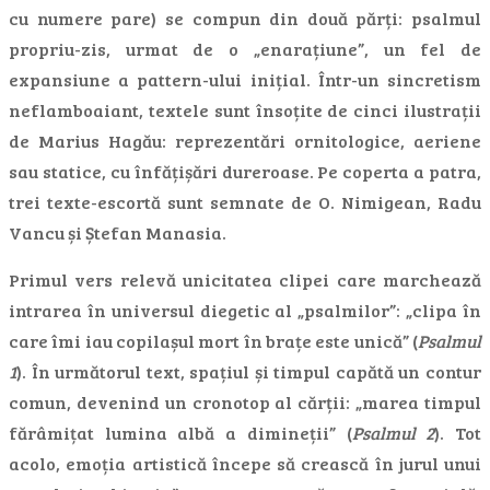
cu numere pare) se compun din două părți: psalmul
propriu-zis, urmat de o „enarațiune”, un fel de
expansiune a pattern-ului inițial. Într-un sincretism
neflamboaiant, textele sunt însoțite de cinci ilustrații
de Marius Hagău: reprezentări ornitologice, aeriene
sau statice, cu înfățișări dureroase. Pe coperta a patra,
trei texte-escortă sunt semnate de O. Nimigean, Radu
Vancu și Ștefan Manasia.
Primul vers relevă unicitatea clipei care marchează
intrarea în universul diegetic al „psalmilor”: „clipa în
care îmi iau copilașul mort în brațe este unică” (
Psalmul
1
). În următorul text, spațiul și timpul capătă un contur
comun, devenind un cronotop al cărții: „marea timpul
fărâmițat lumina albă a dimineții” (
Psalmul 2
). Tot
acolo, emoția artistică începe să crească în jurul unui