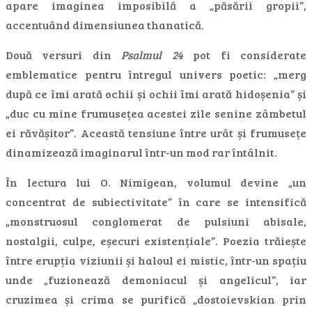
apare imaginea imposibilă a „păsării gropii”,
accentuând dimensiunea thanatică.
Două versuri din
Psalmul 24
pot fi considerate
emblematice pentru întregul univers poetic: „merg
după ce îmi arată ochii și ochii îmi arată hidoșenia” și
„duc cu mine frumusețea acestei zile senine zâmbetul
ei răvășitor”. Această tensiune între urât și frumusețe
dinamizează imaginarul într-un mod rar întâlnit.
În lectura lui O. Nimigean, volumul devine „un
concentrat de subiectivitate” în care se intensifică
„monstruosul conglomerat de pulsiuni abisale,
nostalgii, culpe, eșecuri existențiale”. Poezia trăiește
între erupția viziunii și haloul ei mistic, într-un spațiu
unde „fuzionează demoniacul și angelicul”, iar
cruzimea și crima se purifică „dostoievskian prin