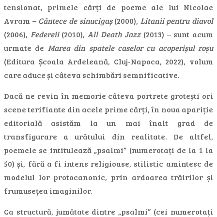
tensionat, primele cărți de poeme ale lui Nicolae
Avram –
Cântece de sinucigaș
(2000),
Litanii pentru diavol
(2006),
Federeii
(2010),
All Death Jazz
(2013) – sunt acum
urmate de
Marea din spatele caselor cu acoperișul roșu
(Editura Școala Ardeleană, Cluj-Napoca, 2022), volum
care aduce și câteva schimbări semnificative.
Dacă ne revin în memorie câteva portrete grotești ori
scene terifiante din acele prime cărți, în noua apariție
editorială asistăm la un mai înalt grad de
transfigurare a urâtului din realitate. De altfel,
poemele se intitulează „psalmi” (numerotați de la 1 la
50) și, fără a fi intens religioase, stilistic amintesc de
modelul lor protocanonic, prin ardoarea trăirilor și
frumusețea imaginilor.
Ca structură, jumătate dintre „psalmi” (cei numerotați