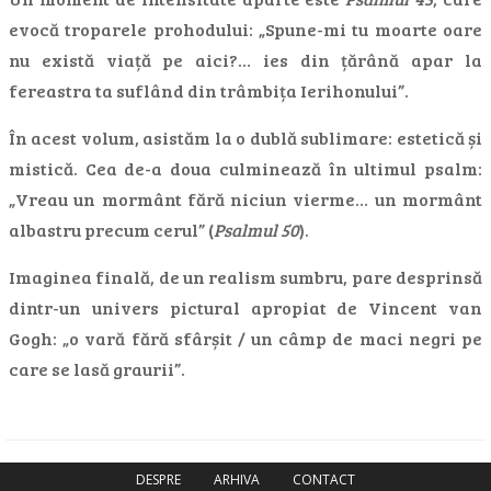
evocă troparele prohodului: „Spune-mi tu moarte oare
nu există viață pe aici?… ies din țărână apar la
fereastra ta suflând din trâmbița Ierihonului”.
În acest volum, asistăm la o dublă sublimare: estetică și
mistică. Cea de-a doua culminează în ultimul psalm:
„Vreau un mormânt fără niciun vierme… un mormânt
albastru precum cerul” (
Psalmul 50
).
Imaginea finală, de un realism sumbru, pare desprinsă
dintr-un univers pictural apropiat de Vincent van
Gogh: „o vară fără sfârșit / un câmp de maci negri pe
care se lasă graurii”.
DESPRE
ARHIVA
CONTACT