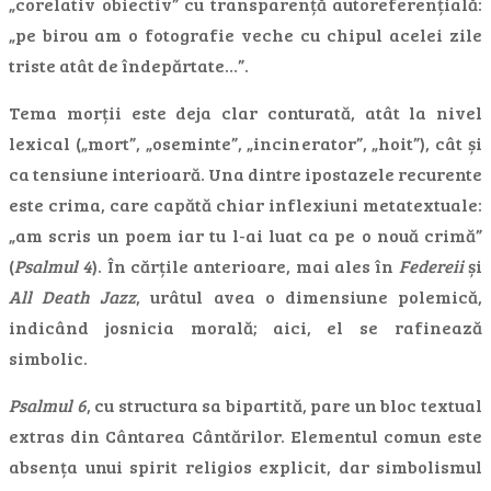
„corelativ obiectiv” cu transparență autoreferențială:
„pe birou am o fotografie veche cu chipul acelei zile
triste atât de îndepărtate…”.
Tema morții este deja clar conturată, atât la nivel
lexical („mort”, „oseminte”, „incinerator”, „hoit”), cât și
ca tensiune interioară. Una dintre ipostazele recurente
este crima, care capătă chiar inflexiuni metatextuale:
„am scris un poem iar tu l-ai luat ca pe o nouă crimă”
(
Psalmul 4
). În cărțile anterioare, mai ales în
Federeii
și
All Death Jazz
, urâtul avea o dimensiune polemică,
indicând josnicia morală; aici, el se rafinează
simbolic.
Psalmul 6
, cu structura sa bipartită, pare un bloc textual
extras din Cântarea Cântărilor. Elementul comun este
absența unui spirit religios explicit, dar simbolismul