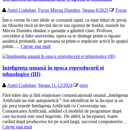
Aurel Codoban
,
Focus Mircea Dumitru
,
Steaua 8/2025
Focus
Într-o vreme în care ideile se consumă rapid, ca niște titluri de presă,
iar filosofia riscă să devină decor sau zgomot de fundal, numele lui
Mircea Dumitru rămâne o garanție a gândirii clare. Profesor,
cercetător și lider universitar, opera sa se distinge printr-o rigoare
analitică profundă, iar persoana sa printr-o implicare activă în spațiul
public.…
Citește mai mult
Inteligența umană în epoca reproducerii ei
tehnologice (III)
Aurel Codoban
,
Steaua 11-12/2024
eseu
Fără trăire dar și fără relaționare comunicațională umană „Inteligența
Artificială nu este autopoietică.” Am identificat de la început și un
pic prea repede Inteligența Artificială cu Conversația sau
Comunicarea Artificială, arătând că modelul de programare după
care lucrează este unul lingvistic. De altfel, la începuturi, foarte
curând după producerea lor pe scară largă, succesul computerelor…
Citește mai mult