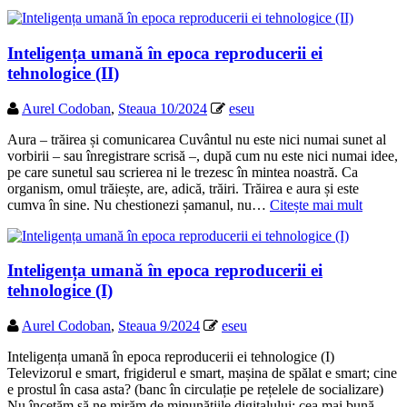
Inteligența umană în epoca reproducerii ei
tehnologice (II)
Aurel Codoban
,
Steaua 10/2024
eseu
Aura – trăirea și comunicarea Cuvântul nu este nici numai sunet al
vorbirii – sau înregistrare scrisă –, după cum nu este nici numai idee,
pe care sunetul sau scrierea ni le trezesc în mintea noastră. Ca
organism, omul trăiește, are, adică, trăiri. Trăirea e aura și este
cumva în sine. Nu chestionezi șamanul, nu…
Citește mai mult
Inteligența umană în epoca reproducerii ei
tehnologice (I)
Aurel Codoban
,
Steaua 9/2024
eseu
Inteligența umană în epoca reproducerii ei tehnologice (I)
Televizorul e smart, frigiderul e smart, mașina de spălat e smart; cine
e prostul în casa asta? (banc în circulație pe rețelele de socializare)
Nu încetăm să ne mirăm de minunățiile digitalului: cea mai bună