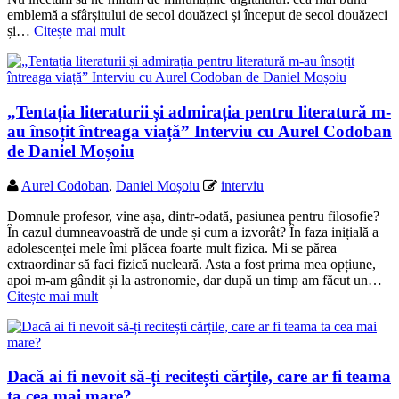
emblemă a sfârșitului de secol douăzeci și început de secol douăzeci
și…
Citește mai mult
„Tentația literaturii și admirația pentru literatură m-
au însoțit întreaga viață” Interviu cu Aurel Codoban
de Daniel Moșoiu
Aurel Codoban
,
Daniel Moșoiu
interviu
Domnule profesor, vine așa, dintr-odată, pasiunea pentru filosofie?
În cazul dumneavoastră de unde și cum a izvorât? În faza inițială a
adolescenței mele îmi plăcea foarte mult fizica. Mi se părea
extraordinar să faci fizică nucleară. Asta a fost prima mea opțiune,
apoi m-am gândit și la astronomie, dar după un timp am făcut un…
Citește mai mult
Dacă ai fi nevoit să-ți recitești cărțile, care ar fi teama
ta cea mai mare?