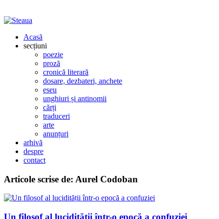
Acasă
secțiuni
poezie
proză
cronică literară
dosare, dezbateri, anchete
eseu
unghiuri și antinomii
cărți
traduceri
arte
anunțuri
arhivă
despre
contact
Articole scrise de:
Aurel Codoban
Un filosof al lucidității într-o epocă a confuziei