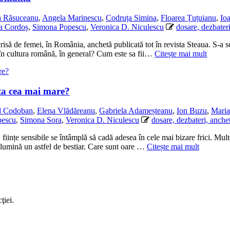
a Răsuceanu
,
Angela Marinescu
,
Codruța Simina
,
Floarea Țuțuianu
,
Io
a Cordoș
,
Simona Popescu
,
Veronica D. Niculescu
dosare, dezbater
isă de femei, în România, anchetă publicată tot în revista Steaua. S-a s
e în cultura română, în general? Cum este sa fii…
Citește mai mult
a ta cea mai mare?
l Codoban
,
Elena Vlădăreanu
,
Gabriela Adameșteanu
,
Ion Buzu
,
Maria
pescu
,
Simona Sora
,
Veronica D. Niculescu
dosare, dezbateri, anche
iințe sensibile se întâmplă să cadă adesea în cele mai bizare frici. Multe
 lumină un astfel de bestiar. Care sunt oare …
Citește mai mult
ţiei.