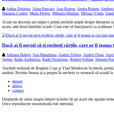
Adina Dinițoiu
,
Alina Purcaru
,
Ana Barton
,
Andra Rotaru
,
Andree
Mariana Codruț
,
Marta Petreu
,
Mihaela Mudure
,
Miruna Vlada
,
Sand
Acum un deceniu am inițiat o primă anchetă amplă despre literatura scr
acum, iată două întrebări scurte: Cum este să funcționezi ca scriitoar
Dacă ai fi nevoit să-ți recitești cărțile, care ar fi team
Adriana Babeți
,
Ana Blandiana
,
Andrei Doboș
,
Andrei Dosa
,
Aure
Ștefan
,
Radu Andriescu
,
Radu Niciporuc
,
Robert Șerban
,
Simona Po
Anchetă realizată de Bogdan Coșa și Vlad Moldovan Scriitorii, poeții, f
umărul. Revista Steaua și-a propus în ancheta ce urmează să scoată la
despre
arhiva
contact
Drepturile de autor asupra tuturor textelor de pe acest site aparţin redac
Orice reproducere neautorizată este interzisă.