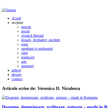
Acasă
secțiuni
poezie
proză
cronică literară
dosare, dezbateri, anchete
eseu
unghiuri și antinomii
cărți
traduceri
arte
anunțuri
arhivă
despre
contact
Articole scrise de:
Veronica D. Niculescu
Doamne, domnișoare, scriitoare, autoare – made in 