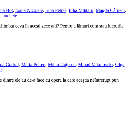
ana Bot
,
Ioana Nicolaie
,
Irina Petraș
,
Iulia Militaru
,
Magda Cârneci
,
i, anchete
chimbat ceva în acești zece ani? Pentru a lămuri cum stau lucrurile
na Codruț
,
Marta Petreu
,
Mihai Duțescu
,
Mihail Vakulovski
,
Olga
te
 dintre ele au de-a face cu opera la care aceștia neîntrerupt pun