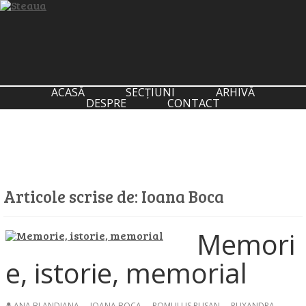
ACASĂ
SECȚIUNI
ARHIVĂ
DESPRE
CONTACT
Articole scrise de:
Ioana Boca
Memori
e, istorie, memorial
ANA BLANDIANA
,
IOANA BOCA
,
ROMULUS RUSAN
,
RUXANDRA