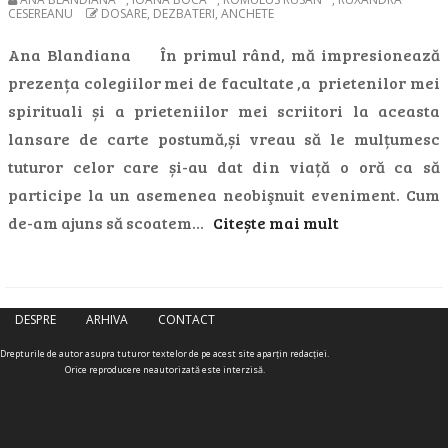
CESEREANU
DOSARE, DEZBATERI, ANCHETE
Ana Blandiana În primul rând, mă impresionează
prezența colegiilor mei de facultate ,a prietenilor mei
spirituali și a prieteniilor mei scriitori la aceasta
lansare de carte postumă,și vreau să le mulțumesc
tuturor celor care și-au dat din viață o oră ca să
participe la un asemenea neobişnuit eveniment. Cum
de-am ajuns să scoatem…
Citește mai mult
DESPRE
ARHIVA
CONTACT
Drepturile de autor asupra tuturor textelor de pe acest site aparţin redacţiei.
Orice reproducere neautorizată este interzisă.