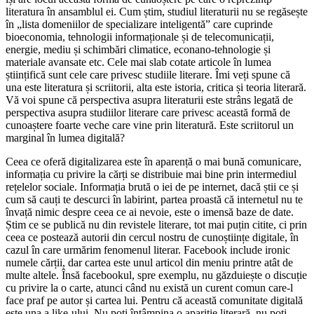
literatura în ansamblul ei. Cum știm, studiul literaturii nu se regăsește
în „lista domeniilor de specializare inteligentă” care cuprinde
bioeconomia, tehnologii informaționale și de telecomunicații,
energie, mediu și schimbări climatice, econano-tehnologie și
materiale avansate etc. Cele mai slab cotate articole în lumea
științifică sunt cele care privesc studiile literare. Îmi veți spune că
una este literatura și scriitorii, alta este istoria, critica și teoria literară.
Vă voi spune că perspectiva asupra literaturii este strâns legată de
perspectiva asupra studiilor literare care privesc această formă de
cunoaștere foarte veche care vine prin literatură. Este scriitorul un
marginal în lumea digitală?
Ceea ce oferă digitalizarea este în aparență o mai bună comunicare,
informația cu privire la cărți se distribuie mai bine prin intermediul
rețelelor sociale. Informația brută o iei de pe internet, dacă știi ce și
cum să cauți te descurci în labirint, partea proastă că internetul nu te
învață nimic despre ceea ce ai nevoie, este o imensă baze de date.
Știm ce se publică nu din revistele literare, tot mai puțin citite, ci prin
ceea ce postează autorii din cercul nostru de cunoștiințe digitale, în
cazul în care urmărim fenomenul literar. Facebook include ironic
numele cărții, dar cartea este unul articol din meniu printre atât de
multe altele. Însă facebookul, spre exemplu, nu găzduiește o discuție
cu privire la o carte, atunci când nu există un curent comun care-l
face praf pe autor și cartea lui. Pentru că această comunitate digitală
este una a like-ului. Nu poți întâmpina o apariție literară, nu poți