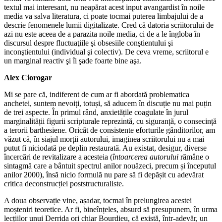
textul mai interesant, nu neapărat acest input avangardist în noile
media va salva literatura, ci poate tocmai puterea limbajului de a
descrie fenomenele lumii digitalizate. Cred că datoria scriitorului de
azi nu este aceea de a parazita noile media, ci de a le îngloba în
discursul despre fluctuaţiile şi obsesiile conştientului şi
inconştientului (individual şi colectiv). De ceva vreme, scriitorul e
un marginal reactiv şi îi şade foarte bine aşa.
Alex Ciorogar
Mi se pare că, indiferent de cum ar fi abordată problematica
anchetei, suntem nevoiți, totuși, să aducem în discuție nu mai puțin
de trei aspecte. În primul rând, anxietățile coagulate în jurul
marginalității figurii scripturale reprezintă, cu siguranță, o consecință
a terorii barthesiene. Oricât de consistente eforturile gânditorilor, am
văzut că, în siajul morții autorului, imaginea scriitorului nu a mai
putut fi niciodată pe deplin restaurată. Au existat, desigur, diverse
încercări de revitalizare a acesteia (
întoarcerea autorului
rămâne o
sintagmă care a bântuit spectrul anilor nouăzeci, precum și începutul
anilor 2000), însă nicio formulă nu pare să fi depășit cu adevărat
critica deconstrucției poststructuraliste.
A doua observație vine, așadar, tocmai în prelungirea acestei
moșteniri teoretice. Ar fi, bineînțeles, absurd să presupunem, în urma
lecțiilor unui Derrida ori chiar Bourdieu, că există, într-adevăr, un