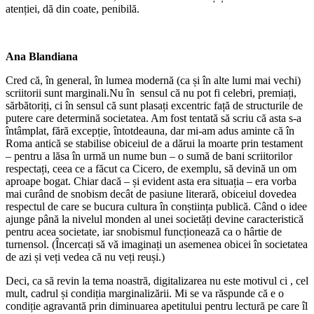
atenției, dă din coate, penibilă.
Ana Blandiana
Cred că, în general, în lumea modernă (ca și în alte lumi mai vechi)
scriitorii sunt marginali.Nu în sensul că nu pot fi celebri, premiați,
sărbătoriți, ci în sensul că sunt plasați excentric față de structurile de
putere care determină societatea. Am fost tentată să scriu că asta s-a
întâmplat, fără excepție, întotdeauna, dar mi-am adus aminte că în
Roma antică se stabilise obiceiul de a dărui la moarte prin testament
– pentru a lăsa în urmă un nume bun – o sumă de bani scriitorilor
respectați, ceea ce a făcut ca Cicero, de exemplu, să devină un om
aproape bogat. Chiar dacă – și evident asta era situația – era vorba
mai curând de snobism decât de pasiune literară, obiceiul dovedea
respectul de care se bucura cultura în conștiința publică. Când o idee
ajunge până la nivelul monden al unei societăți devine caracteristică
pentru acea societate, iar snobismul funcționează ca o hârtie de
turnensol. (Încercați să vă imaginați un asemenea obicei în societatea
de azi și veți vedea că nu veți reuși.)
Deci, ca să revin la tema noastră, digitalizarea nu este motivul ci , cel
mult, cadrul și condiția marginalizării. Mi se va răspunde că e o
condiție agravantă prin diminuarea apetitului pentru lectură pe care îl