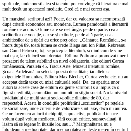
spirituale, unde onestitatea și talentul pot convinge că literatura e mai
mult decât un spectacol mediatic. Cred că e mai corect așa.
Un marginal, scriitorul azi? Poate, dar cu valoarea sa necontorizată
după criterii economice sau mondene. Lumea paradoxală a literaturii
române de-acum. O lume care se restrânge, pe de o parte, cea a
scriitorilor de vocație, dar se și extinde, pe de altă parte, cea a
ambițioșilor de a tipări cu orice preț orice. ,,Cântarea României,, s-a
întors după 89, toată lumea se crede Blaga sau Ion Pillat, Rebreanu
sau Camil Petrescu, toți se pricep la literatură, scriind cum le vine
mai ușor, iar cititorii sunt derutați. Editura Polirom a promovat tinerii
prozatori de talent stabilind un nivel obligatoriu, alte edituri Cartea
românească, Paralela 45, Tracus Arte, Muzeul literaturii române,
Școala Ardeleană au selectat poezia de calitate, iar altele ca
exigentele Humanitas, Editura Max Blecher, Curtea veche etc. nu au
acceptat decât texte cu miză culturală reală. Da, cu apariția unor
autori la aceste case de editură exigente scriitorul s-a impus ca o
figură credibilă, acumulând un anumit prestigiu social. Nu la nivelul
invidiatului de mulți statut socio-politic dinainte de 89, dar
respectabil. Acesta în condițiile proliferării „scriitorilor” pe rețelele
de socializare, unde criteriile de valorizare sunt laxe, dacă nu aiurea.
Ce ne facem cu autorii închipuiți, supraactivi, publicând tenace
volum după volum mediocru, fără ecouri critice, supraevaluați, îi
lăsăm să se legene în iluziile lor, sau…? Marginalitatea nu e
întotdeauna mediocritate, dar mediocritatea se ițește mereu în centrul