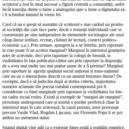
scriitorul a fost în mod necesar o figură centrală a comunității, astfel
încât tranziția dintre o lume a analogului spre o lume a digitalului să-
i fi schimbat statutul în vreun fel.
Cred că nu e greșit să asumăm că scriitorul e mai curând un produs
al societății din care face parte, decât o instanță individuală care se
construiește pe sine independent de elementele sociologice ale unui
câmp literar (edituri, reviste, cluburi de lectură, context politico-
economic ș.a.). Prin urmare, ajungem la a ne întreba, prin raportare
la cine poate fi un scriitor marginal? Marginal în interiorul granițelor
ariei de activitate, deci prin raportare la colegii de breaslă, la
vizibilitatea în fața publicului-cititor sau prin raportare la dispoziția
de a avea mai multe sau mai puține șanse de a fi premiat? Marginal
prin raportare la agenții spațiului social național și trans-național
care nu au o interacțiune directă cu un anumit fenomen literar? De
exemplu, dacă e să judecăm după al doilea criteriu, majoritatea
numelor aclamate din poezia română contemporană pot fi
considerate ca fiind marginale prin raportare la vizibilitatea lor într-
un cadru social extins. Există și exemple de “margini ale marginii”,
personaje underground care-și asumă o poziție periferică chiar în
interiorul nișei în care activează: în cazul poeziei, unor personaje
precum Vasile Vlad, Bogdan Lipcanu, sau Florentin Popa li se pot
atribui un asemenea statut.
Spațiul digital vine atât ca o extensie hiper-reală a realității empirice,