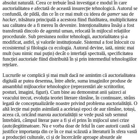
absolut naturală. Ceea ce trebuie însă investigat e modul în care
auctorialitatea e afectată de această insurecție tehnologică. Autorul se
confundă, de pildă, din ce în ce mai mult cu ideea de
gamer
sau de
hacker
, trăsătura principală a acestora fiind fluiditatea, multiplicitatea
sau calitatea de a fi mereu în devenire. Intenționalitatea însăși a fost
transferată dincolo de agentul uman, relocată în mijlocul relațiilor
procedurale. Sub presiunea noilor tehnologii, auctorialitatea și-a
modificat, astfel, și valorile instituționale. Sistemul a fost înlocuit cu
ecosistemul și filologia cu ecologia. Autorul devine, iată, nimic mai
mult (sau nimic mai puțin) decât o interfață spectrală, specificitatea
funcției auctoriale fiind distribuită în și prin intermediul tehnologiilor
rețelare.
Lucrurile se complică și mai mult dacă ne amintim că auctorialitatea
digitală ar putea desemna, între altele, suma imaginilor produse de
ansamblul mijloacelor tehnologice (reprezentări ale scriitorilor,
posturi, imagini, figuri). Cum bine au demonstrat anii șaizeci ai
veacului trecut, evoluția teoriei literare rămâne, în continuare, strâns
legată de conceptualizările noastre privind problema auctorialității. O
altă lecție mai puțin asimilată a aceleiași epoci de aur rămâne, totuși,
aceea că, oricând marota auctorialității se vede pusă sub semnul
întrebării, câmpul literar pare a fi și el prins în mijlocul unei crize
(auto)legitimatoare. Nu e vorba doar de felul în care autorii caută să
justifice importanța din ce în ce mai scăzută a literaturii în sfera vastă
a producției culturale, ci și de încercările aproape absurde ale