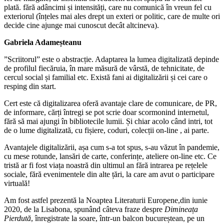
plată. fără adâncimi și intensități, care nu comunică în vreun fel cu
exteriorul (înțeles mai ales drept un exteri or politic, care de multe ori
decide cine ajunge mai cunoscut decât altcineva).
Gabriela Adameșteanu
”Scriitorul” este o abstracție. Adaptarea la lumea digitalizată depinde
de profilul fiecăruia, în mare măsură de vârstă, de tehnicitate, de
cercul social și familial etc. Există fani ai digitalizării și cei care o
resping din start.
Cert este că digitalizarea oferă avantaje clare de comunicare, de PR,
de informare, cărți întregi se pot scrie doar scormonind internetul,
fără să mai ajungi în bibliotecile lumii. Și chiar acolo când intri, tot
de o lume digitalizată, cu fișiere, coduri, colecții on-line , ai parte.
Avantajele digitalizării, așa cum s-a tot spus, s-au văzut în pandemie,
cu mese rotunde, lansări de carte, conferințe, ateliere on-line etc. Ce
tristă ar fi fost viața noastră din ultimul an fără intrarea pe rețelele
sociale, fără evenimentele din alte țări, la care am avut o participare
virtuală!
Am fost astfel prezentă la Noaptea Literaturii Europene,din iunie
2020, de la Lisabona, spunând câteva fraze despre
Dimineața
Pierdută
, înregistrate la soare, într-un balcon bucureștean, pe un