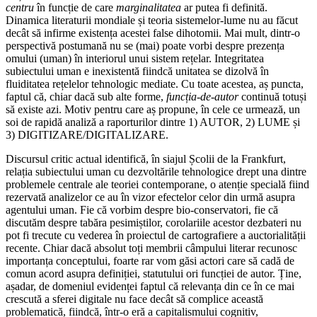
centru
în funcție de care
marginalitatea
ar putea fi definită.
Dinamica literaturii mondiale și teoria sistemelor-lume nu au făcut
decât să infirme existența acestei false dihotomii. Mai mult, dintr-o
perspectivă postumană nu se (mai) poate vorbi despre prezența
omului (uman) în interiorul unui sistem rețelar. Integritatea
subiectului uman e inexistentă fiindcă unitatea se dizolvă în
fluiditatea rețelelor tehnologic mediate. Cu toate acestea, aș puncta,
faptul că, chiar dacă sub alte forme,
funcția-de-autor
continuă totuși
să existe azi. Motiv pentru care aș propune, în cele ce urmează, un
soi de rapidă analiză a raporturilor dintre 1) AUTOR, 2) LUME și
3) DIGITIZARE/DIGITALIZARE.
Discursul critic actual identifică, în siajul Școlii de la Frankfurt,
relația subiectului uman cu dezvoltările tehnologice drept una dintre
problemele centrale ale teoriei contemporane, o atenție specială fiind
rezervată analizelor ce au în vizor efectelor celor din urmă asupra
agentului uman. Fie că vorbim despre bio-conservatori, fie că
discutăm despre tabăra pesimiștilor, corolariile acestor dezbateri nu
pot fi trecute cu vederea în proiectul de cartografiere a auctorialității
recente. Chiar dacă absolut toți membrii câmpului literar recunosc
importanța conceptului, foarte rar vom găsi actori care să cadă de
comun acord asupra definiției, statutului ori funcției de autor. Ține,
așadar, de domeniul evidenței faptul că relevanța din ce în ce mai
crescută a sferei digitale nu face decât să complice această
problematică, fiindcă, într-o eră a capitalismului cognitiv,