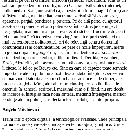
restaurat pe cel al Galaxiei Marconi (al audio-vizualului), adus la un
salt fără precedent prin configurarea Galaxiei Bill Gates (internet,
noile media). S-a ajuns astfel ca, amestecat printre imagini în mișcare
și fișiere audio, mai imediat penetrante, scrisul să își estompeze,
aparent și parțial, ponderea și puterea. Pe de altă parte, cu ajutorul
acestor componente, el și-o potențează într-o direcție de impact
neașteptată, mai mult manipulativă decât estetică. Lucrurile de acest
fel nu au fost încă teoretizate convingător sub raport estetic, ci mai
mult ca explorare politologică, ori de relevanță pentru domeniul
comunicării și al comunicațiilor. Se pare că noile împrejurări, alerte
în goana după noi
gadget
-uri, lasă în urmă lentoarea
a posteriori
a
esteticienilor, teoreticienilor, criticilor literari. Derrida, Agamben,
Zizek, Sloterdijk, alții asemenea nu mă conving, deși mă interesează,
îi citesc, la fel ca pe Beuys etc. Sinteza care să capteze toate semnele
importante ale timpului nu a fost, deocamdată, înfăptuită, să vedem
ce mai vine. Datorită acestor schimbări dramatice – ale climei, ale
proceselor globalizării, ale salturilor tehnologice și științifice, ale
omenirii în general, scriitorul, marginal cum o fi fiind, nu are decât
să încerce el însuși să facă noua sinteză, mediind înțelegerea marilor
tendințe ale timpului și a reflectării lor în rolul și statutul propriu.
Angelo Mitchievici
Trăim într-o epocă digitală, a tehnologiilor avansate, unde principala
formă de cunoaștere este cunoașterea tehnologică, științifică. Unde
își are locul această formă de cunaoștere pe care o reprezintp