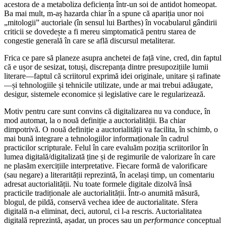
acestora de a metaboliza deficiența într-un soi de antidot homeopat.
Ba mai mult, m-aș hazarda chiar în a spune că apariția unor noi
„mitologii” auctoriale (în sensul lui Barthes) în vocabularul gândirii
criticii se dovedește a fi mereu simptomatică pentru starea de
congestie generală în care se află discursul metaliterar.
Frica ce pare să planeze asupra anchetei de față vine, cred, din faptul
că e ușor de sesizat, totuși, discrepanța dintre presupozițiile lumii
literare—faptul că scriitorul exprimă idei originale, unitare și rafinate
—și tehnologiile și tehnicile utilizate, unde ar mai trebui adăugate,
desigur, sistemele economice și legislative care le regularizează.
Motiv pentru care sunt convins că digitalizarea nu va conduce, în
mod automat, la o nouă definiție a auctorialității. Ba chiar
dimpotrivă. O nouă definiție a auctorialității va facilita, în schimb, o
mai bună integrare a tehnologiilor informaționale în cadrul
practicilor scripturale. Felul în care evaluăm poziția scriitorilor în
lumea digitală/digitalizată ține și de regimurile de valorizare în care
ne plasăm exercițiile interpretative. Fiecare formă de valorificare
(sau negare) a literarității reprezintă, în același timp, un comentariu
adresat auctorialității. Nu toate formele digitale dizolvă însă
practicile tradiționale ale auctorialității. Într-o anumită măsură,
blogul, de pildă, conservă vechea idee de auctorialitate. Sfera
digitală n-a eliminat, deci, autorul, ci l-a rescris. Auctorialitatea
digitală reprezintă, așadar, un proces sau un
performance
conceptual