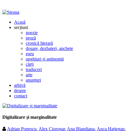
Acasă
secțiuni
poezie
proză
cronică literară
dosare, dezbateri, anchete
eseu
unghiuri și antinomii
cărți
traduceri
arte
anunțuri
arhivă
despre
contact
Digitalizare și marginalitate
Adrian Popescu
,
Alex Ciorogar
,
Ana Blandiana
,
Anca Hațiegan
,