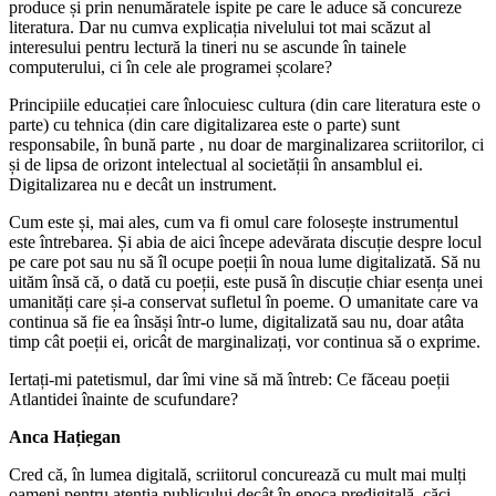
produce și prin nenumăratele ispite pe care le aduce să concureze
literatura. Dar nu cumva explicația nivelului tot mai scăzut al
interesului pentru lectură la tineri nu se ascunde în tainele
computerului, ci în cele ale programei școlare?
Principiile educației care înlocuiesc cultura (din care literatura este o
parte) cu tehnica (din care digitalizarea este o parte) sunt
responsabile, în bună parte , nu doar de marginalizarea scriitorilor, ci
și de lipsa de orizont intelectual al societății în ansamblul ei.
Digitalizarea nu e decât un instrument.
Cum este și, mai ales, cum va fi omul care folosește instrumentul
este întrebarea. Și abia de aici începe adevărata discuție despre locul
pe care pot sau nu să îl ocupe poeții în noua lume digitalizată. Să nu
uităm însă că, o dată cu poeții, este pusă în discuție chiar esența unei
umanități care și-a conservat sufletul în poeme. O umanitate care va
continua să fie ea însăși într-o lume, digitalizată sau nu, doar atâta
timp cât poeții ei, oricât de marginalizați, vor continua să o exprime.
Iertați-mi patetismul, dar îmi vine să mă întreb: Ce făceau poeții
Atlantidei înainte de scufundare?
Anca Hațiegan
Cred că, în lumea digitală, scriitorul concurează cu mult mai mulți
oameni pentru atenția publicului decât în epoca predigitală, căci