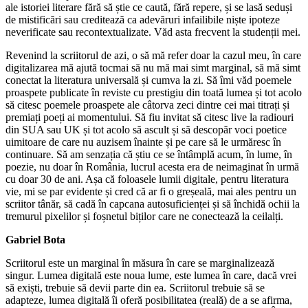
ale istoriei literare fără să știe ce caută, fără repere, și se lasă seduși
de mistificări sau creditează ca adevăruri infailibile niște ipoteze
neverificate sau recontextualizate. Văd asta frecvent la studenții mei.
Revenind la scriitorul de azi, o să mă refer doar la cazul meu, în care
digitalizarea mă ajută tocmai să nu mă mai simt marginal, să mă simt
conectat la literatura universală și cumva la zi. Să îmi văd poemele
proaspete publicate în reviste cu prestigiu din toată lumea și tot acolo
să citesc poemele proaspete ale câtorva zeci dintre cei mai titrați și
premiați poeți ai momentului. Să fiu invitat să citesc live la radiouri
din SUA sau UK și tot acolo să ascult și să descopăr voci poetice
uimitoare de care nu auzisem înainte și pe care să le urmăresc în
continuare. Să am senzația că știu ce se întâmplă acum, în lume, în
poezie, nu doar în România, lucrul acesta era de neimaginat în urmă
cu doar 30 de ani. Așa că foloasele lumii digitale, pentru literatura
vie, mi se par evidente și cred că ar fi o greșeală, mai ales pentru un
scriitor tânăr, să cadă în capcana autosuficienței și să închidă ochii la
tremurul pixelilor și foșnetul biților care ne conectează la ceilalți.
Gabriel Bota
Scriitorul este un marginal în măsura în care se marginalizează
singur. Lumea digitală este noua lume, este lumea în care, dacă vrei
să exiști, trebuie să devii parte din ea. Scriitorul trebuie să se
adapteze, lumea digitală îi oferă posibilitatea (reală) de a se afirma,