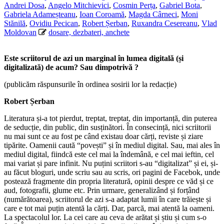
Andrei Dosa
,
Angelo Mitchievici
,
Cosmin Perța
,
Gabriel Bota
,
Gabriela Adameșteanu
,
Ioan Coroamă
,
Magda Cârneci
,
Moni
Stănilă
,
Ovidiu Pecican
,
Robert Șerban
,
Ruxandra Cesereanu
,
Vlad
Moldovan
dosare, dezbateri, anchete
Este scriitorul de azi un marginal în lumea digitală (și
digitalizată) de acum?
Sau dimpotrivă ?
(publicăm răspunsurile în ordinea sosirii lor la redacție)
Robert Șerban
Literatura și-a tot pierdut, treptat, treptat, din importanță, din puterea
de seducție, din public, din susținători. În consecință, nici scriitorii
nu mai sunt ce au fost pe când existau doar cărți, reviste și ziare
tipărite. Oamenii caută “povești” și în mediul digital. Sau, mai ales în
mediul digital, fiindcă este cel mai la îndemână, e cel mai ieftin, cel
mai variat și pare infinit. Nu puțini scriitori s-au “digitalizat” și ei, și-
au făcut bloguri, unde scriu sau au scris, ori pagini de Facebok, unde
postează fragmente din propria literatură, opinii despre ce văd și ce
aud, fotografii, glume etc. Prin urmare, generalizând și forțând
(numărătoarea), scriitorul de azi s-a adaptat lumii în care trăiește și
care e tot mai puțin atentă la cărți. Dar, parcă, mai atentă la oameni.
La spectacolul lor. La cei care au ceva de arătat și știu și cum s-o