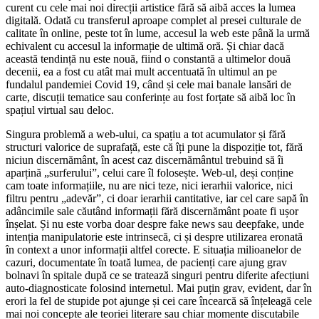
curent cu cele mai noi direcții artistice fără să aibă acces la lumea
digitală. Odată cu transferul aproape complet al presei culturale de
calitate în online, peste tot în lume, accesul la web este până la urmă
echivalent cu accesul la informație de ultimă oră. Și chiar dacă
această tendință nu este nouă, fiind o constantă a ultimelor două
decenii, ea a fost cu atât mai mult accentuată în ultimul an pe
fundalul pandemiei Covid 19, când și cele mai banale lansări de
carte, discuții tematice sau conferințe au fost forțate să aibă loc în
spațiul virtual sau deloc.
Singura problemă a web-ului, ca spațiu a tot acumulator și fără
structuri valorice de suprafață, este că îți pune la dispoziție tot, fără
niciun discernământ, în acest caz discernământul trebuind să îi
aparțină „surferului”, celui care îl folosește. Web-ul, deși conține
cam toate informațiile, nu are nici teze, nici ierarhii valorice, nici
filtru pentru „adevăr”, ci doar ierarhii cantitative, iar cel care sapă în
adâncimile sale căutând informații fără discernământ poate fi ușor
înșelat. Și nu este vorba doar despre fake news sau deepfake, unde
intenția manipulatorie este intrinsecă, ci și despre utilizarea eronată
în context a unor informații altfel corecte. E situația milioanelor de
cazuri, documentate în toată lumea, de pacienți care ajung grav
bolnavi în spitale după ce se tratează singuri pentru diferite afecțiuni
auto-diagnosticate folosind internetul. Mai puțin grav, evident, dar în
erori la fel de stupide pot ajunge și cei care încearcă să înțeleagă cele
mai noi concepte ale teoriei literare sau chiar momente discutabile