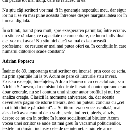
din păcate tot mai mulți, care se rătăcesc în ea.
Nu știu câți scriitori vor mai fi în generația nepotului meu, dar sigur
lor nu li se va mai pune această întrebare despre marginalitatea lor în
lumea digitală.
În schimb, trăind prea mult, spre exasperarea părinților, între ecrane,
nu știu ce răbdare, ce capacitate de concentrare, de lucru individual
etc. vor mai avea! Nu știu nici dacă va mai exista această
profesiune: ce resurse ar mai mai putea oferi ea, în condițiile în care
numărul cititorilor scade constant?
Adrian Popescu
Înainte de 89, importanța unui scriitor era imensă, prin ceea ce scria,
nu prin aparițiile lui la tv. Acum se pare că lucrurile stau invers.
Existau excepții, bineînțeles, Adrian Păunescu cu cenaclul său, sau
Nichita Stănescu, dar emisiuni dedicate literaturi contemporane erau
doar generale, nu se i contura unui singur autor profilul și nu i se
analiza creația. Clasicii la momente aniversare, da, dar aceștia
deveniseră pagini de istorie literară, deci nu puteau concura cu „cel
mai iubit dintre pământeni”… Scriitorul era o voce ascultată, mai
ales dacă avea curajul de a vorbi, scrie, indirect, pieziș, aluziv,
despre ce nu era în ordine în lumea socialismului biruitor. Acum
vocea unei scriitor se aude tot mai greu în vacarmul politicienilor,
textele lui rămân, inclusiv cele de pe internet, singurele arme