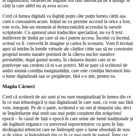
al digitalizării, bibliotecile digitale îmi dau satisfacția de a ajunge la
cărți la care altfel nu aș avea acces.
Cred că lumea digitală va înghiți puțin câte puțin lumea cărții așa
cum o cunoaștem acum. Inițial ne va permite accesul la orice a fost,
este scris, într-un moment al democratizării accesului la sursele
scripturale. Cu ajutorul unui traducător specializat, nu va fi text
indiferent de limbă pe care să nu-l putem accesa. Încetul cu încetul,
scrisul va fi convertit în imagine și cartea în scenariu. Vom fi invitați
apoi să intrăm în lumile virtuale ale cărților citite sau să ne construim
propriul nostru narativ pornind de la câteva nuclee narative
prestabilite, după gustul nostru, în căutarea iluziei care ni se
potrivește sau credem că ni s-ar potrivi. Mi se pare că scriitorul de
astăzi asumă condiția marginalității, care este condiția literaturii într-
o lume digitalizată sau se pregătește, fără s-o știe, pentru ea.
Magda Cârneci
Cred că scriitorii de azi sunt și nu sunt marginalizați în lumea din ce
în ce mai tehnologică și mai digitalizată în care sunt, cu voie sau fără
voie, integrați. Pe de o parte, scriitorul e un om al timpului său, deci
se împărtășește mai mult sau mai puțin conștient din
zeitgeistul
epocii – în cazul de față o epocă în care urme ale lumii tradiționale și
ale legăturii organice cu universul supraviețuiesc cu greu în fața
tăvălugului tehnicist care ne îndreaptă spre o lume obsedată de nou
și de viitor, și îndepărtată din ce în ce mai mult de natură. Între cei