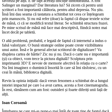
favoriza pe alții. E de fapt aceeași discuție dintotdeauna. A fost
Salinger un marginal? Dar literatura lui? Să zicem că pentru unii
scriitori a fost importantă călătoria, pentru altul depresia. Nu știu.
Însă îmi dau seama că tastatura a schimbat tot ceea ce înțelegeam
prin manuscris. Și nu mă refer (doar) la faptul că dispar textele scrise
de mână, ci că se modifică textul literar. Se schimbă structura frazei.
Pe mine scrisul de mână mă face mai descriptivă, fiindcă notez mai
încet decât pe tabletă.
O altă problemă, probabil, e legată de faptul că internetul a indus o
falsă valorizare. O bună strategie online poate creste vizibilitatea
unui autor. Însă e în general afectat scriitorul de digitalizare? Va
dispărea cartea de hârtie? Zic nu și nu. Dacă o carte nu e importantă
(și) ca obiect, vom trece la pictura digitală? Sculptura prin
imprimantă 3D? E nevoie de memorie afectivă în relația cu o carte?
Nu îmi imaginez o duminică însorită în care să îmi răsfoiesc, cu un
ceai în mână, biblioteca digitală.
Revin la opinia inițială: dacă vreun fenomen a schimbat de-a lungul
istoriei impactul pe care l-a avut cartea, acesta a fost cinematografia.
În rest, rămânem cum am fost: outsideri și foarte diferiți unii față de
alții.
Ioan Coroamă
Întrebarea pe care mi-aș pune-o mai întâi de toate ține de faptul dacă