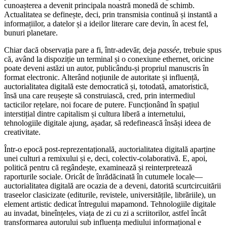
cunoașterea a devenit principala noastră monedă de schimb.
Actualitatea se definește, deci, prin transmisia continuă și instantă a
informațiilor, a datelor și a ideilor literare care devin, în acest fel,
bunuri planetare.
Chiar dacă observația pare a fi, într-adevăr, deja
passée
, trebuie spus
că, având la dispoziție un terminal și o conexiune ethernet, oricine
poate deveni astăzi un autor, publicându-și propriul manuscris în
format electronic. Alterând noțiunile de autoritate și influență,
auctorialitatea digitală este democratică și, totodată, amatoristică,
însă una care reușește să construiască, cred, prin intermediul
tacticilor rețelare, noi focare de putere. Funcționând în spațiul
interstițial dintre capitalism și cultura liberă a internetului,
tehnologiile digitale ajung, așadar, să redefinească însăși ideea de
creativitate.
Într-o epocă post-reprezentațională, auctorialitatea digitală aparține
unei culturi a remixului și e, deci, colectiv-colaborativă. E, apoi,
politică pentru că regândește, examinează și reinterpretează
raporturile sociale. Oricât de înrădăcinată în cutumele locale—
auctorialitatea digitală are ocazia de a deveni, datorită scurtcircuitării
traseelor clasicizate (editurile, revistele, universitățile, librăriile), un
element artistic dedicat întregului mapamond. Tehnologiile digitale
au invadat, bineînțeles, viața de zi cu zi a scriitorilor, astfel încât
transformarea autorului sub influența mediului informațional e