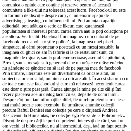
comunica o opinie care conține și rezerve pentru că această
comunitate a like-ului nu tolerează acest lucru. Facebook-ul nu este
un formum de discuție despre cărți , ci un enorm spațiu de
advertising și teasing, cu influencerii lui. Poți anunța o apariție
editorială, poți adăuga o serie de likeuri care garantează
popularitatea și interesul pentru cartea cuiva aau le poți colecționa pe
ale altora. Vei fi citit! Haleluia! Îmi imaginez cum cititorul de pe
facebook trece apoi la o știre politică, la imaginea unei pisici
simpatice, al cărui proprietar o postează cu un mesaj șugubăț, la
imaginea cu ghici ce-am în fafurie și la ce restaurant sunt, cu
imaginile de rigoare, sau la probleme serioase, asediul Capitoliului,
Brexit, sau la mesaje sub genericul cine nu urăște ce urăsc eu/ cine
nu gândește ce gândesc eu să iasă de pe pagina mea de facebook.
Prin urmare, literatura este un divertisment ca oricare altul, un
subiect ca oricare altul, un nimic ca oricare altul. În acest shaorma cu
de toate care este facebookul și care mă relaxează necontenit cartea
este doar o știre pasageră. Cartea ajunge la mine pe alte căi și îmi
rezerv plăcerea acelui dialog tăcut cu ea, departe de ochii lumii.
Despre cărți îmi iau informațiile altfel, fie întreb prieteni care citesc
mai multă poezie spre exemplu, fie urmăresc anumite colecții
precum Raftul Denisei sau colecția pe care o dirijează Andreea
Răsuceanu la Humanitas, fie colecție Ego Proză de la Polirom etc..
Discuțiile despre cărți le port cu prietenii interesați de cărți, sunt un
om vechi, al bibliotecilor, nu al internetului, deși, iată un fapt pozitiv