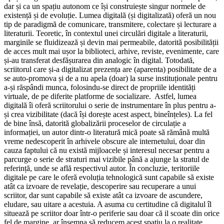
dar și ca un spațiu autonom ce își construiește singur normele de
existență și de evoluție. Lumea digitală (și digitalizată) oferă un nou
tip de paradigmă de comunicare, transmitere, colectare și lecturare a
literaturii. Teoretic, în contextul unei circulări digitale a literaturii,
marginile se fluidizează și devin mai permeabile, datorită posibilității
de acces mult mai ușor la biblioteci, arhive, reviste, evenimente, care
și-au transferat desfășurarea din analogic în digital. Totodată,
scriitorul care și-a digitalizat prezența are (aparenta) posibilitate de a
se auto-promova și de a nu apela (doar) la surse instituționale pentru
a-și răspândi munca, folosindu-se direct de propriile identități
virtuale, de pe diferite platforme de socializare. Astfel, lumea
digitală îi oferă scriitorului o serie de instrumentare în plus pentru a-
și crea vizibilitate (dacă își dorește acest aspect, bineînțeles). La fel
de bine însă, datorită globalizării proceselor de circulație a
informației, un autor dintr-o literatură mică poate să rămână multă
vreme nedescoperit în arhivele obscure ale internetului, doar din
cauza faptului că nu există mijloacele și interesul necesar pentru a
parcurge o serie de straturi mai vizibile până a ajunge la stratul de
referință, unde se află respectivul autor. În concluzie, teritoriile
digitale pe care le oferă evoluția tehnologică sunt capabile să existe
atât ca izvoare de revelație, descoperire sau recuperare a unui
scriitor, dar sunt capabile să existe atât ca izvoare de ascundere,
eludare, sau uitare a acestuia. A asuma cu certitudine că digitalul îl
situează pe scriitor doar într-o periferie sau doar că il scoate din orice
fel de margine, ar însemna să reducem acest spațiu la o realitate