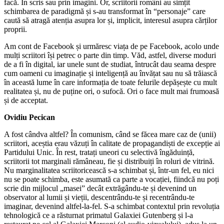
facă. În scris sau prin imagini. Or, scriitorii români au simțit
schimbarea de paradigmă și s-au transformat în “personaje” care
caută să atragă atenția asupra lor și, implicit, interesul asupra cărților
proprii.
Am cont de Facebook și urmăresc viața de pe Facebook, acolo unde
mulți scriitori își petrec o parte din timp. Văd, astfel, diverse moduri
de a fi în digital, iar unele sunt de studiat, întrucât dau seama despre
cum oameni cu imaginație și inteligență au învățat sau nu să trăiască
în această lume în care informația de toate felurile depășește cu mult
realitatea și, nu de puține ori, o sufocă. Ori o face mult mai frumoasă
și de acceptat.
Ovidiu Pecican
A fost cândva altfel? În comunism, când se făcea mare caz de (unii)
scriitori, aceștia erau văzuți în calitate de propagandiști de excepție ai
Partidului Unic. În rest, tratați uneori cu selectivă îngăduință,
scriitorii tot marginali rămâneau, fie și distribuiți în roluri de vitrină.
Nu marginalitatea scriitoricească s-a schimbat și, într-un fel, eu nici
nu se poate schimba, este asumată ca parte a vocației, fiindcă nu poți
scrie din mijlocul „masei” decât extrăgându-te și devenind un
observator al lumii și vieții, descentrându-te și recentrându-te
imaginar, devenind altfel-la-fel. S-a schimbat contextul prin revoluția
tehnologică ce a răsturnat primatul Galaxiei Gutenberg și l-a