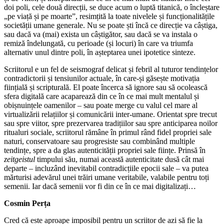
doi poli, cele două direcții, se duce acum o luptă titanică, o încleștare
„pe viață și pe moarte”, resimțită la toate nivelele și funcționalitățile
societății umane generale. Nu se poate ști încă ce direcție va câștiga,
sau dacă va (mai) exista un câștigător, sau dacă se va instala o
remiză îndelungată, cu perioade (și locuri) în care va triumfa
alternativ unul dintre poli, în așteptarea unei ipotetice sinteze.
Scriitorul e un fel de seismograf delicat și febril al tuturor tendințelor
contradictorii și tensiunilor actuale, în care-și găsește motivația
ființială și scripturală. El poate încerca să ignore sau să ocolească
sfera digitală care acaparează din ce în ce mai mult mentalul și
obișnuințele oamenilor – sau poate merge cu valul cel mare al
virtualizării relațiilor și comunicării inter-umane. Orientat spre trecut
sau spre viitor, spre prezervarea tradițiilor sau spre anticiparea noilor
ritualuri sociale, scriitorul rămâne în primul rând fidel propriei sale
naturi, conservatoare sau progresiste sau combinând multiple
tendințe, spre a da glas autenticității propriei sale ființe. Prinsă în
zeitgeistul
timpului său, numai această autenticitate dusă cât mai
departe – incluzând inevitabil contradicțiile epocii sale – va putea
mărturisi adevărul unei trăiri umane veritabile, valabile pentru toți
semenii. Iar dacă semenii vor fi din ce în ce mai digitalizați…
Cosmin Perța
Cred că este aproape imposibil pentru un scriitor de azi să fie la