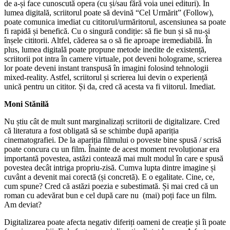
de a-și face cunoscută opera (cu și/sau fără voia unei edituri). În
lumea digitală, scriitorul poate să devină “Cel Urmărit” (Follow),
poate comunica imediat cu cititorul/urmăritorul, ascensiunea sa poate
fi rapidă și benefică. Cu o singură condiție: să fie bun și să nu-și
înșele cititorii. Altfel, căderea sa o să fie aproape iremediabilă. În
plus, lumea digitală poate propune metode inedite de existență,
scriitorii pot intra în camere virtuale, pot deveni holograme, scrierea
lor poate deveni instant transpusă în imagini folosind tehnologii
mixed-reality. Astfel, scriitorul și scrierea lui devin o experiență
unică pentru un cititor. Și da, cred că acesta va fi viitorul. Imediat.
Moni St
ănilă
Nu știu cât de mult sunt marginalizați scriitorii de digitalizare. Cred
că literatura a fost obligată să se schimbe după apariția
cinematografiei. De la apariția filmului o poveste bine spusă / scrisă
poate concura cu un film. Înainte de acest moment revoluționar era
importantă povestea, astăzi contează mai mult modul în care e spusă
povestea decât intriga propriu-zisă. Cumva lupta dintre imagine și
cuvânt a devenit mai corectă (și concretă). E o egalitate. Cine, ce,
cum spune? Cred că astăzi poezia e subestimată. Și mai cred că un
roman cu adevărat bun e cel după care nu (mai) poți face un film.
Am deviat?
Digitalizarea poate afecta negativ diferiți oameni de creație și îi poate