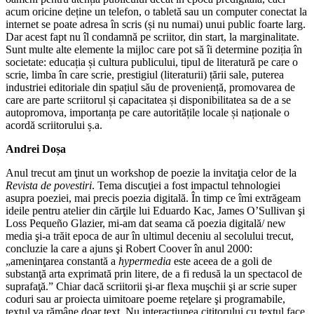
acum oricine deține un telefon, o tabletă sau un computer conectat la
internet se poate adresa în scris (și nu numai) unui public foarte larg.
Dar acest fapt nu îl condamnă pe scriitor, din start, la marginalitate.
Sunt multe alte elemente la mijloc care pot să îi determine poziția în
societate: educația și cultura publicului, tipul de literatură pe care o
scrie, limba în care scrie, prestigiul (literaturii) țării sale, puterea
industriei editoriale din spațiul său de proveniență, promovarea de
care are parte scriitorul și capacitatea și disponibilitatea sa de a se
autopromova, importanța pe care autoritățile locale și naționale o
acordă scriitorului ș.a.
Andrei Doșa
Anul trecut am ţinut un workshop de poezie la invitaţia celor de la
Revista de
povestiri
. Tema discuţiei a fost impactul tehnologiei
asupra poeziei, mai precis poezia digitală. În timp ce îmi extrăgeam
ideile pentru atelier din cărţile lui Eduardo Kac, James O’Sullivan şi
Loss Pequeño Glazier, mi-am dat seama că poezia digitală/ new
media şi-a trăit epoca de aur în ultimul deceniu al secolului trecut,
concluzie la care a ajuns şi Robert Coover în anul 2000:
„ameninţarea constantă a
hypermedia
este aceea de a goli de
substanţă arta exprimată prin litere, de a fi redusă la un spectacol de
suprafaţă.” Chiar dacă scriitorii şi-ar flexa muşchii şi ar scrie super
coduri sau ar proiecta uimitoare poeme reţelare şi programabile,
textul va rămâne doar text. Nu interacţiunea cititorului cu textul face