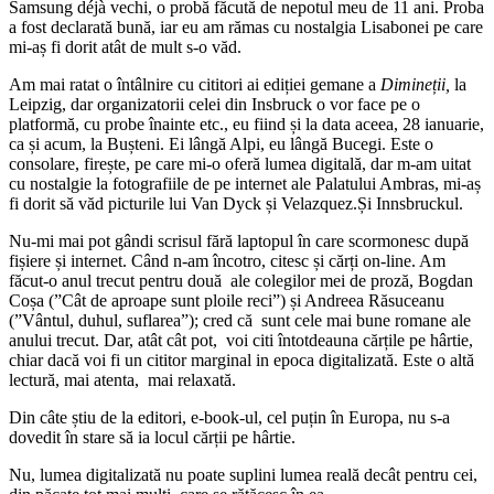
Samsung déjà vechi, o probă făcută de nepotul meu de 11 ani. Proba
a fost declarată bună, iar eu am rămas cu nostalgia Lisabonei pe care
mi-aș fi dorit atât de mult s-o văd.
Am mai ratat o întâlnire cu cititori ai ediției gemane a
Dimineții,
la
Leipzig, dar organizatorii celei din Insbruck o vor face pe o
platformă, cu probe înainte etc., eu fiind și la data aceea, 28 ianuarie,
ca și acum, la Bușteni. Ei lângă Alpi, eu lângă Bucegi. Este o
consolare, firește, pe care mi-o oferă lumea digitală, dar m-am uitat
cu nostalgie la fotografiile de pe internet ale Palatului Ambras, mi-aș
fi dorit să văd picturile lui Van Dyck și Velazquez.Și Innsbruckul.
Nu-mi mai pot gândi scrisul fără laptopul în care scormonesc după
fișiere și internet. Când n-am încotro, citesc și cărți on-line. Am
făcut-o anul trecut pentru două ale colegilor mei de proză, Bogdan
Coșa (”Cât de aproape sunt ploile reci”) și Andreea Răsuceanu
(”Vântul, duhul, suflarea”); cred că sunt cele mai bune romane ale
anului trecut. Dar, atât cât pot, voi citi întotdeauna cărțile pe hârtie,
chiar dacă voi fi un cititor marginal in epoca digitalizată. Este o altă
lectură, mai atenta, mai relaxată.
Din câte știu de la editori, e-book-ul, cel puțin în Europa, nu s-a
dovedit în stare să ia locul cărții pe hârtie.
Nu, lumea digitalizată nu poate suplini lumea reală decât pentru cei,