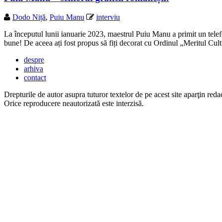
Dodo Niță
,
Puiu Manu
interviu
La începutul lunii ianuarie 2023, maestrul Puiu Manu a primit un tel
bune! De aceea ați fost propus să fiți decorat cu Ordinul „Meritul Cul
despre
arhiva
contact
Drepturile de autor asupra tuturor textelor de pe acest site aparţin redac
Orice reproducere neautorizată este interzisă.