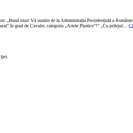
efon: „Bună ziua! Vă sunăm de la Administrația Prezidențială a României
tural” în grad de Cavaler, categoria „Artele Plastice”!” „Cu prilejul…
Ci
ţiei.