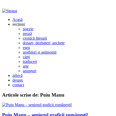
Acasă
secțiuni
poezie
proză
cronică literară
dosare, dezbateri, anchete
eseu
unghiuri și antinomii
cărți
traduceri
arte
anunțuri
arhivă
despre
contact
Articole scrise de:
Puiu Manu
Puiu Manu – seniorul graficii românești!