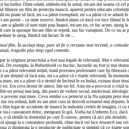
turor lucrurilor. Dintr-odată, uitându-mă în urmă, mi-am dat seama că cel 
ă filmeze un film de protecția muncii, aparent pentru educația celorlalți,
cală nu poate să facă, mi s-a părut exemplară, mi s-a părut că se adună în
 am pornit – cu niște rezerve, fiindcă știam că dacă voi face filmul în
-am și gândit că sunt niște pași înapoi, mi-am zis, ce fac acum, ajung la
iști care la aproape fiecare film se repetă, sau fac variațiuni. De ce nu ar
rmediare le șterg, fiindcă mă încurc în ele…
ul film. În același timp, pare să fie o versiune mai recentă, o comedie
ranșă, tragedie plus timp egal comedie.
 la originea proiectului a fost una legată de relevanță. Mai e relevantă p
ează. De exemplu, la
Babardeală cu bucluc
, lucrurile au fost și mai drama
s-a părut relevantă inițial, toată povestea profesoarei care își filmează o
dacă are dreptul să facă asta, mi s-a părut că e foarte relevantă. În mome
a mare, mi s-a părut că e destul de închisă în ea însăși, existau doar dou
-i tot. Era ceva destul de minor, într-un fel. Asta mi-a provocat o criză
ntr-un peisaj mai larg, din punct de vedere social, intelectual, ideologic, 
 o poveste mai mare. Ceva similar s-a petrecut și la
Nu aștepta prea mult
 dar era redusă, întîi nu am știut cum să dezvolt scenariul mai departe, în
 film legat de accidente de muncă în industria creării de imagini, ci cu to
are nu-l cunoșteam deloc, mergeam în gol. Vorba lui Umberto Eco, dacă st
nu, o să rămân la domeniul pe care îl cunosc, pentru că aici știu detaliil
să ajungi la o cunoaștere profundă, chiar dacă vei face
research
sau vei 
ua zi dimineața la o producție de publicitate și simțind că i-e foarte som