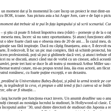
la un moment dat și în momentul în care încep un proiect le mut dintr-un
 cu BOR, icoane. Sau pictura asta a lui Asger Jorn, care e de fapt o pictu
n moment dat trebuie să te pui în fața laptopului și să scrii scenariul. 
– și știu că poate fi folosit împotriva mea (
râde
) – pornește și de la o 
nd meseria mea, încerc să nu ratez oportunitatea. Și atunci funcționez altf
avut o idee foarte clară sau e obsesia mea de 20 de ani… În cazul meu, d
spirație sau fără inspirație. Dacă nu câștig finanțarea, asta e, îl dezvol
parte, îl redezvolt, îl fac un pic mai complex, fără să schimb proiectul, bi
cem profesionistă, poți să pui și ghilimele dacă vrei, și atunci trebuie obț
bicei nu se discută, atunci când stai de vorbă cu un cineast, adică aceas
amlet
, peste trei luni se duce în alt teatru și montează Arthur Miller sa
at teatrul cutare, mi-au propus textul ăsta, ăia erau actorii, am făcut s
teatrul românesc, cu foarte puține excepții, e un dezastru.
ă, predând la Universitatea Babeș-Bolyai, și până la urmă textele pe care
de
, tu tegândești la ceva, ei propun o altă temă și faci cumva să se înt
e, alta ar fi situația…
ns larg lucrurile pot funcționa exact invers. Un anumit
deadline
sau o anum
mulți cineaști au nostalgia lucrului la studiouri, în Hollywood-ul clasic
 începutul anilor ’30, unul dintre directorii de studiouri din Japonia a re