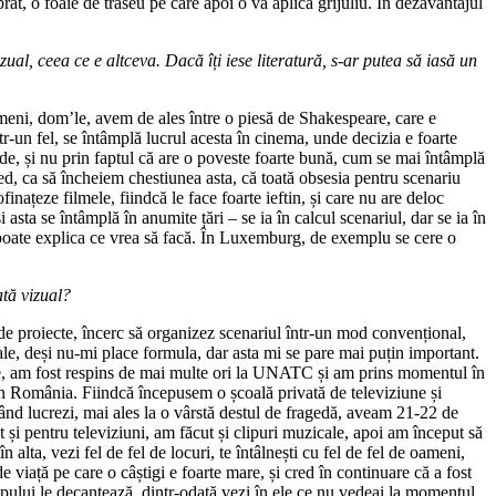
at, o foaie de traseu pe care apoi o va aplica grijuliu. În dezavantajul
zual, ceea ce e altceva. Dacă îți iese literatură, s-ar putea să iasă un
imeni, dom’le, avem de ales între o piesă de Shakespeare, care e
r-un fel, se întâmplă lucrul acesta în cinema, unde decizia e foarte
hide, și nu prin faptul că are o poveste foarte bună, cum se mai întâmplă
ed, ca să încheiem chestiunea asta, că toată obsesia pentru scenariu
ațeze filmele, fiindcă le face foarte ieftin, și care nu are deloc
 asta se întâmplă în anumite țări – se ia în calcul scenariul, dar se ia în
să poate explica ce vrea să facă. În Luxemburg, de exemplu se cere o
ată vizual?
de proiecte, încerc să organizez scenariul într-un mod convențional,
ale, deși nu-mi place formula, dar asta mi se pare mai puțin important.
une, am fost respins de mai multe ori la UNATC și am prins momentul în
u în România. Fiindcă începusem o școală privată de televiziune și
ând lucrezi, mai ales la o vârstă destul de fragedă, aveam 21-22 de
at și pentru televiziuni, am făcut și clipuri muzicale, apoi am început să
în alta, vezi fel de fel de locuri, te întâlnești cu fel de fel de oameni,
e viață pe care o câștigi e foarte mare, și cred în continuare că a fost
impului le decantează, dintr-odată vezi în ele ce nu vedeai la momentul