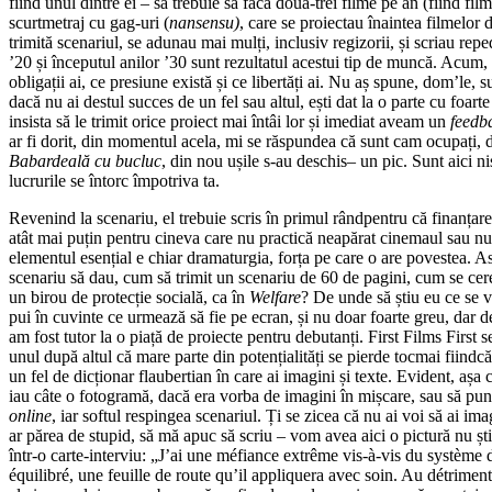
fiind unul dintre ei – să trebuie să facă două-trei filme pe an (fiind fil
scurtmetraj cu gag-uri (
nansensu)
, care se proiectau înaintea filmelor 
trimită scenariul, se adunau mai mulți, inclusiv regizorii, și scriau rep
’20 și începutul anilor ’30 sunt rezultatul acestui tip de muncă. Acum,
obligații ai, ce presiune există și ce libertăți ai. Nu aș spune, dom’le,
dacă nu ai destul succes de un fel sau altul, ești dat la o parte cu foa
insista să le trimit orice proiect mai întâi lor și imediat aveam un
feedb
ar fi dorit, din momentul acela, mi se răspundea că sunt cam ocupați, 
Babardeală cu bucluc
, din nou ușile s-au deschis– un pic. Sunt aici ni
lucrurile se întorc împotriva ta.
Revenind la scenariu, el trebuie scris în primul rândpentru că finanțar
atât mai puțin pentru cineva care nu practică neapărat cinemaul sau nu e 
elementul esențial e chiar dramaturgia, forța pe care o are povestea. A
scenariu să dau, cum să trimit un scenariu de 60 de pagini, cum se cere
un birou de protecție socială, ca în
Welfare
? De unde să știu eu ce se v
pui în cuvinte ce urmează să fie pe ecran, și nu doar foarte greu, dar 
am fost tutor la o piață de proiecte pentru debutanți. First Films Firs
unul după altul că mare parte din potențialități se pierde tocmai fiindc
un fel de dicționar flaubertian în care ai imagini și texte. Evident, așa
iau câte o fotogramă, dacă era vorba de imagini în mișcare, sau să pun 
online
, iar softul respingea scenariul. Ți se zicea că nu ai voi să ai ima
ar părea de stupid, să mă apuc să scriu – vom avea aici o pictură nu ști
într-o carte-interviu: „J’ai une méfiance extrême vis-à-vis du système
équilibré, une feuille de route qu’il appliquera avec soin. Au détrime