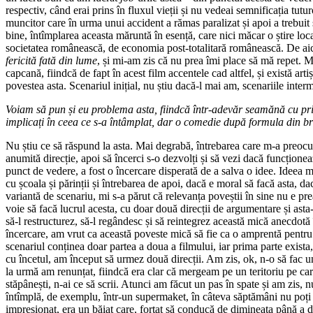
respectiv, când erai prins în fluxul vieții și nu vedeai semnificația tu
muncitor care în urma unui accident a rămas paralizat și apoi a trebuit s
bine, întîmplarea aceasta măruntă în esență, care nici măcar o știre lo
societatea românească, de economia post-totalitară românească. De aici
fericită fată din lume
, și mi-am zis că nu prea îmi place să mă repet. M
capcană, fiindcă de fapt în acest film accentele cad altfel, și există art
povestea asta. Scenariul inițial, nu știu dacă-l mai am, scenariile inte
Voiam să pun și eu problema asta, fiindcă într-adevăr seamănă cu prim
implicați în ceea ce s-a întâmplat, dar o comedie după formula din b
Nu știu ce să răspund la asta. Mai degrabă, întrebarea care m-a preocupat
anumită direcție, apoi să încerci s-o dezvolți și să vezi dacă funcțion
punct de vedere, a fost o încercare disperată de a salva o idee. Ideea mi 
cu școala și părinții și întrebarea de apoi, dacă e moral să facă asta, 
variantă de scenariu, mi s-a părut că relevanța poveștii în sine nu e pre
voie să facă lucrul acesta, cu doar două direcții de argumentare și asta
să-l restructurez, să-l regândesc și să reintegrez această mică anecdotă î
încercare, am vrut ca această poveste mică să fie ca o amprentă pentru
scenariul conținea doar partea a doua a filmului, iar prima parte exista,
cu încetul, am început să urmez două direcții. Am zis, ok, n-o să fac un
la urmă am renunțat, fiindcă era clar că mergeam pe un teritoriu pe c
stăpânești, n-ai ce să scrii. Atunci am făcut un pas în spate și am zis, 
întîmplă, de exemplu, într-un supermaket, în câteva săptămâni nu poți 
impresionat, era un băiat care, forțat să conducă de dimineața până a do