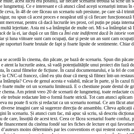
me mute, acest lucru era posibil), iar fiecare scenarist trebuia să scrie u
de lungmetraj. Ce e interesant e că atunci când acești scenariști intrau î
ede ceva, în 48 de ore făceau un scenariu sub presiune, pe care să-l trimit
 sigur, nu spun că acest proces e neapărat util și că fiecare funcționeaz
 sunt mercenar, pentru că dacă lucrurile ies prost, cel puțin pe piața inter
rte multă lejeritate. Asta mi s-a întâmplat de multe ori. Mi s-a întâmpla
ack
de la ei, iar după ce un film ca
Îmi este indiferent dacă în istorie vo
dar și luna viitoare sunt cam ocupați, dar și peste un an sunt cam ocupa
ște raporturi foarte brutale de fapt și foarte lipsite de sentimente. Chiar 
ea se acordă în cinema, din păcate, pe bază de scenariu. Spun din păcate p
atent la lucrurile astea, să vadă potențialitățile unui proiect din fază d
sta, în cazul filmelor de ficțiune. În cazul documentarului, e la fel de 
 la CNC-ul francez, când eu știu doar că merg să filmez într-un restaura
a întâmpla? Ceva de genul acesta e valabil, măcar în parte, și în cazul fi
de foarte multe ori un scenariu limitează. E o chestiune poate destul de 
t se chema. Am primit vreo 20 de scenarii de lungmetraj, toate redactate 
ă ele trebuie redactate într-o formă foarte strictă. Tot cam atunci aplicam
 ceva nu poate fi scris și redactat ca un scenariu normal. Ce am făcut atu
diverse imagini care să sugereze direcția de ansamblu. Cîteva aplicații a
gini în scenariu. Și atunci cum fac, mă apuc să scriu, să descriu dicționaru
u de care, însoțită de acest text. Ceea ce făcea scenariul foarte confuz, 
 de financement du cinéma fondé sur les fiches de lecture et qui favoris
nt d’auteurs moins déterminés par les conventions et qui restent ouverts 