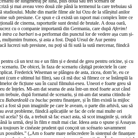
n scenariu de lungmetraj pe lună, plus două sau trei scenarii de
n criză și mai aveau vreo două zile până la termenul la care trebuiau să
ă studioului. Multe din marile filme ale lui Ozu de la sfârșitul anilor
ă bine sub presiune. Ce spun e că există un raport mai complex între ce
națională de cinema, raporturile sunt destul de brutale. A doua oară,
t să lucrez cu o companie importantă din Germania, care după
Aferim!
m intra ca barbari
n-a performat din punctul lor de vedere așa cum și-
ți, mulțumim frumos, și asta a fost. După Ursul de Aur pentru
dacă lucrezi sub presiune, nu poți să fii sută la sută mercenar, fiindcă
entru că un text nu e un film și e destul de greu pentru oricine, și cu
e scenariu. De obicei, în faza de scenariu câștigă proiectele în care
complicat. Frederick Wiseman se plângea de asta, zicea, dom’le, eu ce
nt (cum e ultimul lui film), sau că mă duc să filmez ce se întâmplă la
lmelor de ficțiune sau în cazul filmului-eseu. Uneori e foarte greu să
greu de înțeles. Mi-am dat seama de asta într-un mod foarte acut când
cum trebuie, după formatul de scenariu, și mi-am dat seama citindu-le
 cu
Babardeală cu bucluc
pentru finanțare, și în film există la mijloc
nci a fost să pun imaginile pe care le aveam, o parte din arhivă, sau să
u avut probleme, fiindcă aplicațiile se fac de cele mai multe ori
l acela? Și da, a trebuit să fac exact asta, să scot imaginile și, oricât
până la urmă, deși în film e mult mai clar. Ideea asta o spune și Assayas
era toujours le cinéaste prudent qui conçoit un scénario savamment
aux possibles.” („Am o foarte mare neîncredere în sistemul de finanțare