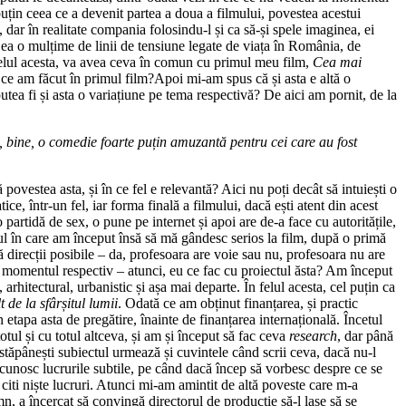
puțin ceea ce a devenit partea a doua a filmului, povestea acestui
 dar în realitate compania folosindu-l și ca să-și spele imaginea, ei
 ea o mulțime de linii de tensiune legate de viața în România, de
 felul acesta, va avea ceva în comun cu primul meu film,
Cea mai
 ce am făcut în primul film?Apoi mi-am spus că și asta e altă o
 putea fi și asta o variațiune pe tema respectivă? De aici am pornit, de la
, bine, o comedie foarte puțin amuzantă pentru cei care au fost
ovestea asta, și în ce fel e relevantă? Aici nu poți decât să intuiești o
tice, într-un fel, iar forma finală a filmului, dacă ești atent din acest
 partidă de sex, o pune pe internet și apoi are de-a face cu autoritățile,
ntul în care am început însă să mă gândesc serios la film, după o primă
ă direcții posibile – da, profesoara are voie sau nu, profesoara nu are
 la momentul respectiv – atunci, eu ce fac cu proiectul ăsta? Am început
arhitectural, urbanistic și așa mai departe. În felul acesta, cel puțin ca
 de la sfârșitul lumii
. Odată ce am obținut finanțarea, și practic
 etapa asta de pregătire, înainte de finanțarea internațională. Încetul
tul și cu totul altceva, și am și început să fac ceva
research
, dar până
ăpânești subiectul urmează și cuvintele când scrii ceva, dacă nu-l
e, cunosc lucrurile subtile, pe când dacă încep să vorbesc despre ce se
citi niște lucruri. Atunci mi-am amintit de altă poveste care m-a
n, a încercat să convingă directorul de producție să-l lase să se