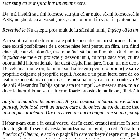
Dar simți că te inspiră într-un anume sens.
Da, mă inspiră sau îmi folosesc sau știu că ar putea să-mi folosească 
ASE, nu știu dacă ai văzut știrea, care au primit în vară, în parteneriat
Revenind la
Nu aștepta prea mult de la sfârșitul lumii
, înțeleg că la u
Aici sunt mai multe lucruri care pot fi spuse despre acest proces. Unul 
care există posibilitatea de a obține niște bani pentru un film, asta fii
cineaști, care zic, dom’le, m-am hotărât să fac un film abia când am 
în
folder
-ele mele cu proiecte și dezvolt unul, cu forța dacă vrei, cu in
oportunități internaționale, iar dacă câștig finanțare, îl pun un pic deo
De cele mai multe ori, banii nu sunt suficienți pentru o producție să-i zi
propriile exigențe și propriile reguli. Acesta e un prim lucru care de o
teatru se acceptă mai ușor că asta e meseria lui și că acum montează
H
de ani? Alexandru Dabija spune asta tot timpul, „e meseria mea, m-a chem
duce la lucruri bune sau la lucruri foarte proaste de multe ori, fiindcă 
Să știi că mă identific oarecum. Ai și tu contact cu lumea universitar
punctaj, trebuie să scrii un articol care e de obicei un soi de
horse tra
mi-am pus problema. Dacă aș avea un unchi bogat care să mă finanțez
Habar n-am cum e în cazul vostru, dar în cazul creației artistice în se
de a te gândi. În sensul acesta, întotdeauna am avut, și cred că foarte 
Poetics of Cinema
, e acolo o pagină în care vorbește despre cum, pe la