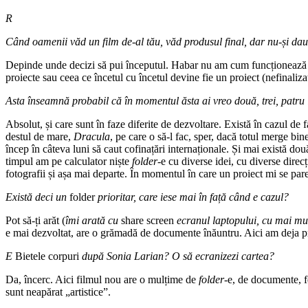
R
C
ând oamenii văd un film de-al tău, văd produsul final, dar nu-și dau s
Depinde unde decizi să pui începutul. Habar nu am cum funcționează pen
proiecte sau ceea ce încetul cu încetul devine fie un proiect (nefinalizat
Asta înseamnă probabil că în momentul ăsta ai vreo două, trei, patru ide
Absolut, și care sunt în faze diferite de dezvoltare. Există în cazul de
destul de mare,
Dracula
, pe care o să-l fac, sper, dacă totul merge bin
încep în câteva luni să caut cofinațări internaționale. Și mai există două
timpul am pe calculator niște
folder
-e cu diverse idei, cu diverse direcț
fotografii și așa mai departe. În momentul în care un proiect mi se pa
Există deci un
folder
prioritar, care iese mai în față când e cazul?
Pot să-ți arăt (
îmi arată cu
share screen
ecranul laptopului, cu mai mu
e mai dezvoltat, are o grămadă de documente înăuntru. Aici am deja pr
E
Bietele corpuri
după Sonia Larian? O să ecranizezi cartea?
Da, încerc. Aici filmul nou are o mulțime de
folder
-e, de documente, f
sunt neapărat „artistice”.