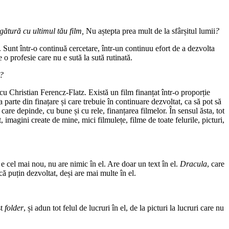
egătură cu ultimul tău film,
Nu aștepta prea mult de la sfârșitul lumii
?
Sunt într-o continuă cercetare, într-un continuu efort de a dezvolta
e o profesie care nu e sută la sută rutinată.
e?
 cu Christian Ferencz-Flatz. Există un film finanțat într-o proporție
 parte din finațare și care trebuie în continuare dezvoltat, ca să pot să
 care depinde, cu bune și cu rele, finanțarea filmelor. În sensul ăsta, tot
t, imagini create de mine, mici filmulețe, filme de toate felurile, picturi,
e cel mai nou, nu are nimic în el. Are doar un text în el.
Dracula
, care
că puțin dezvoltat, deși are mai multe în el.
st
folder
, și adun tot felul de lucruri în el, de la picturi la lucruri care nu