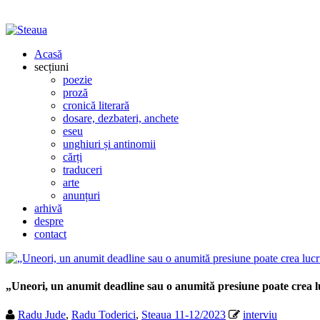
Acasă
secțiuni
poezie
proză
cronică literară
dosare, dezbateri, anchete
eseu
unghiuri și antinomii
cărți
traduceri
arte
anunțuri
arhivă
despre
contact
„Uneori, un anumit deadline sau o anumită presiune poate crea lu
Radu Jude
,
Radu Toderici
,
Steaua 11-12/2023
interviu