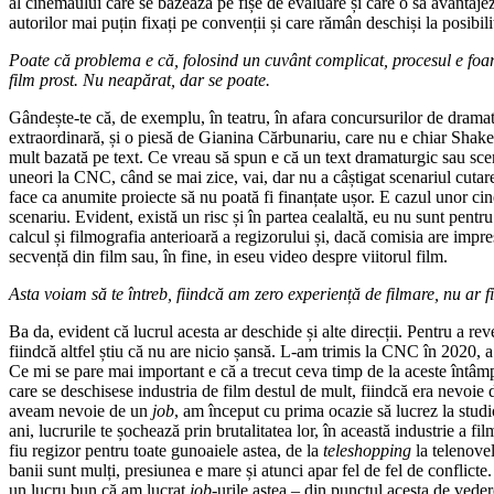
al cinemaului care se bazează pe fișe de evaluare și care o să avantajez
autorilor mai puțin fixați pe convenții și care rămân deschiși la posibilit
Poate că problema e că, folosind un cuvânt complicat, procesul e foarte l
film prost. Nu neapărat, dar se poate.
Gândește-te că, de exemplu, în teatru, în afara concursurilor de drama
extraordinară, și o piesă de Gianina Cărbunariu, care nu e chiar Shakes
mult bazată pe text. Ce vreau să spun e că un text dramaturgic sau scena
uneori la CNC, când se mai zice, vai, dar nu a câștigat scenariul cutar
face ca anumite proiecte să nu poată fi finanțate ușor. E cazul unor cin
scenariu. Evident, există un risc și în partea cealaltă, eu nu sunt pentru
calcul și filmografia anterioară a regizorului și, dacă comisia are impr
secvență din film sau, în fine, in eseu video despre viitorul film.
Asta voiam să te întreb, fiindcă am zero experiență de filmare, nu ar fi
Ba da, evident că lucrul acesta ar deschide și alte direcții. Pentru a rev
fiindcă altfel știu că nu are nicio șansă. L-am trimis la CNC în 2020, 
Ce mi se pare mai important e că a trecut ceva timp de la aceste întâ
care se deschisese industria de film destul de mult, fiindcă era nevoie
aveam nevoie de un
job
, am început cu prima ocazie să lucrez la stud
ani, lucrurile te șochează prin brutalitatea lor, în această industrie a 
fiu regizor pentru toate gunoaiele astea, de la
teleshopping
la telenovele
banii sunt mulți, presiunea e mare și atunci apar fel de fel de conflicte
un lucru bun că am lucrat
job
-urile astea – din punctul acesta de veder