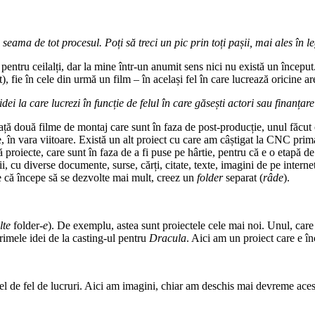
eama de tot procesul. Poți să treci un pic prin toți pașii, mai ales în l
tru ceilalți, dar la mine într-un anumit sens nici nu există un început. 
), fie în cele din urmă un film – în același fel în care lucrează oricine ar
i la care lucrezi în funcție de felul în care găsești actori sau finanțar
 față două filme de montaj care sunt în faza de post-producție, unul făcut
e, în vara viitoare. Există un alt proiect cu care am câștigat la CNC prima
 proiecte, care sunt în faza de a fi puse pe hârtie, pentru că e o etapă de
ii, cu diverse documente, surse, cărți, citate, texte, imagini de pe interne
re că începe să se dezvolte mai mult, creez un
folder
separat (
râde
).
lte
folder
-e
). De exemplu, astea sunt proiectele cele mai noi. Unul, care 
imele idei de la casting-ul pentru
Dracula
. Aici am un proiect care e în
el de fel de lucruri. Aici am imagini, chiar am deschis mai devreme ace