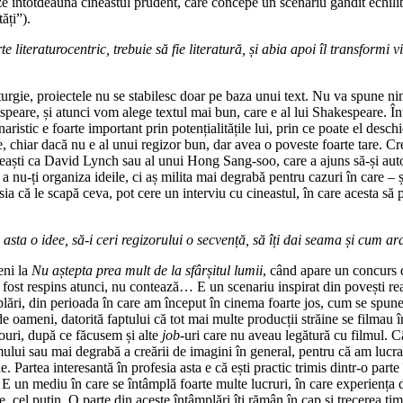
e întotdeauna cineastul prudent, care concepe un scenariu gândit echilibr
ăți”).
iteraturocentric, trebuie să fie literatură, și abia apoi îl transformi vi
turgie, proiectele nu se stabilesc doar pe baza unui text. Nu va spune n
peare, și atunci vom alege textul mai bun, care e al lui Shakespeare. Înt
ristic e foarte important prin potențialitățile lui, prin ce poate el desc
e, chiar dacă nu e al unui regizor bun, dar avea o poveste foarte tare. Cr
eaști ca David Lynch sau al unui Hong Sang-soo, care a ajuns să-și autofin
 a nu-ți organiza ideile, ci aș milita mai degrabă pentru cazuri în care – și
esia că le scapă ceva, pot cere un interviu cu cineastul, în care acesta 
 asta o idee, să-i ceri regizorului o secvență, să îți dai seama și cum ar
eni la
Nu aștepta prea mult de la sfârșitul lumii
, când apare un concurs 
a fost respins atunci, nu contează… E un scenariu inspirat din povești re
mplări, din perioada în care am început în cinema foarte jos, cum se sp
 de oameni, datorită faptului că tot mai multe producții străine se filma
iouri, după ce făcusem și alte
job
-uri care nu aveau legătură cu filmul. C
filmului sau mai degrabă a creării de imagini în general, pentru că am lucr
. Partea interesantă în profesia asta e că ești practic trimis dintr-o parte 
. E un mediu în care se întâmplă foarte multe lucruri, în care experiența d
e, cel puțin. O parte din aceste întâmplări îți rămân în cap și trecerea t