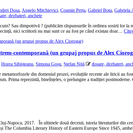
drei Dosa
,
Angelo Mitchievici
,
Cosmin Perța
,
Gabriel Bota
,
Gabriela
are, dezbateri, anchete
 acum? Sau dimpotrivă ? (publicăm răspunsurile în ordinea sosirii lor la red
secință, nici scriitorii nu mai sunt ce au fost pe când existau doar…
Cite
m-contemporană (un grupaj propus de Alex Ciorog
,
Horea Sibișteanu
,
Simona Goșu
,
Ștefan Niță
dosare, dezbateri, anc
le din domeniul prozei, evoluțiile recente ale liricii au fost promp
nism. Prima reprezintă, bineînțeles, o prelungire a tradiției postmoderne
uj-Napoca, 2017. În ultimele două decenii, istoria literaturilor din cent
5 și The Columbia Literary History of Eastern Europe Since 1945, am