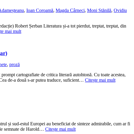
 Adameșteanu
,
Ioan Coroamă
,
Magda Cârneci
,
Moni Stănilă
,
Ovidiu
acție) Robert Șerban Literatura și-a tot pierdut, treptat, treptat, din
ște mai mult
ar)
hete
,
proză
t cartografiate de critica literară autohtonă. Cu toate acestea,
. Cea de-a două s-ar putea traduce, suficient…
Citește mai mult
rul și sud-estul Europei au beneficiat de sinteze admirabile, cum ar fi
bele semnate de Harold…
Citește mai mult