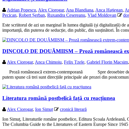
Adrian Popescu
,
Alex Ciorogar
,
Ana Blandiana
,
Anca Hațiegan
,
An
Pecican
,
Robert Șerban
,
Ruxandra Cesereanu
,
Vlad Moldovan
dos
Este scriitorul de azi un marginal în lumea digitală (și digitalizată) de
importanță, din puterea de seducție, din public, din susținători. În con
DINCOLO DE DOUĂMIISM – Proză românească extre
Alex Ciorogar
,
Anca Chimoiu
,
Felix Tzele
,
Gabriel Florin Macsim
Proză românească extrem-contemporană Spre deosebire de metamorfoze
putem spune că trei sunt direcțiile principale ale prozei din postcomu
Literatura română postbelică față cu reacțiunea
Alex Ciorogar
,
Ion Simuț
cronică literară
Ion Simuț, Literaturile române postbelice, Editura Școala Ardeleană, Cl
The Columbia Guide to the Literatures of Eastern Europe Since 194