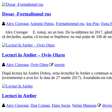
Dosar -Formalismul rus
Alex Ciorogar
,
Antonio Patraş
,
Formalismmul rus
,
Ion Pop
,
Oana F
Alex Ciorogar E, totuși, un an bun. De la-nălțimea lui 2017, gândirea 
să declarăm, așadar, că tocmai se împlinesc nu mai puțin de 100 de an
Lecturi în Atelier – Ovio Olaru
Alex Ciorogar
,
Ovio Olaru
poezie
După lectura lui Andrei Doboș, seria lecturilor în Atelier a continuat 
(evenimentul a avut loc în data de 27 martie 2017). Asumându-mi rolul d
Lecturi în Atelier
Alex Ciorogar
,
Dan Coman
,
Dans Sociu
,
Ștefan Manasia
divers