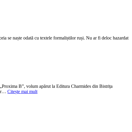
a se naște odată cu textele formaliștilor ruși. Nu ar fi deloc hazardat
u, „Proxima B”, volum apărut la Editura Charmides din Bistrița
erar…
Citește mai mult