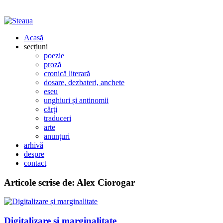
Acasă
secțiuni
poezie
proză
cronică literară
dosare, dezbateri, anchete
eseu
unghiuri și antinomii
cărți
traduceri
arte
anunțuri
arhivă
despre
contact
Articole scrise de:
Alex Ciorogar
Digitalizare și marginalitate