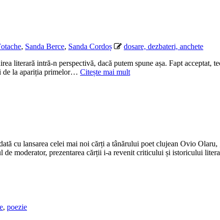
otache
,
Sanda Berce
,
Sanda Cordoș
dosare, dezbateri, anchete
literară intră-n perspectivă, dacă putem spune așa. Fapt acceptat, teori
i de la apariția primelor…
Citește mai mult
odată cu lansarea celei mai noi cărți a tânărului poet clujean Ovio Olar
e moderator, prezentarea cărții i-a revenit criticului și istoricului lit
e
,
poezie