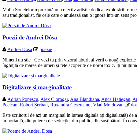
Mafia Sonetelor reprezintă un colectiv artistic dedicat explorării forme
sau tradiționalist, fie cele care o anulează sau o ignoră într-un sens 
Poezii de Andrei Dósa
Andrei Dosa
poezie
Nimeni nu ştie Ce vezi tu prin vizorul aburit al verii o nouă explozie d
înghiţită de marea de umeri şi feţe acoperite de noroi toxic. Îţi mulţu
Digitalizare și marginalitate
Adrian Popescu
,
Alex Ciorogar
,
Ana Blandiana
,
Anca Hațiegan
,
An
Pecican
,
Robert Șerban
,
Ruxandra Cesereanu
,
Vlad Moldovan
dos
Este scriitorul de azi un marginal în lumea digitală (și digitalizată) de
importanță, din puterea de seducție, din public, din susținători. În con