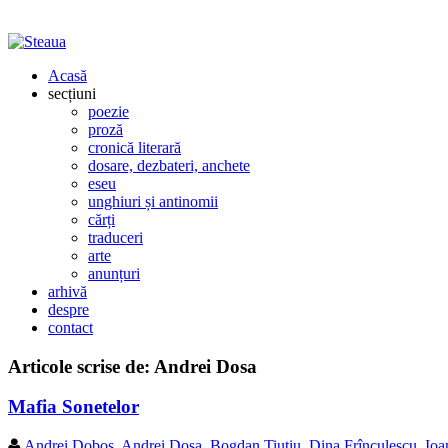
Acasă
secțiuni
poezie
proză
cronică literară
dosare, dezbateri, anchete
eseu
unghiuri și antinomii
cărți
traduceri
arte
anunțuri
arhivă
despre
contact
Articole scrise de:
Andrei Dosa
Mafia Sonetelor
Andrei Doboș
,
Andrei Dosa
,
Bogdan Tiutiu
,
Dina Frînculescu
,
Ioa