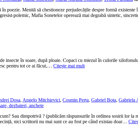
i în poezie. Menită să chestioneze prejudecățile despre formă existente în
progresist-polemic, Mafia Sonetelor operează mai degrabă sintetic, sincre
e insecte în soare, după ploaie. Copaci cu miezul în culorile xilofonului
mesc pentru tot ce ai făcut,…
Citește mai mult
drei Dosa
,
Angelo Mitchievici
,
Cosmin Perța
,
Gabriel Bota
,
Gabriela
are, dezbateri, anchete
 acum? Sau dimpotrivă ? (publicăm răspunsurile în ordinea sosirii lor la red
secință, nici scriitorii nu mai sunt ce au fost pe când existau doar…
Cite