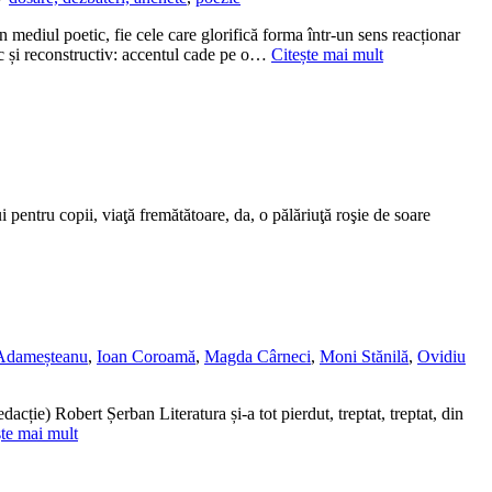
 mediul poetic, fie cele care glorifică forma într-un sens reacționar
tic și reconstructiv: accentul cade pe o…
Citește mai mult
 pentru copii, viaţă fremătătoare, da, o pălăriuţă roşie de soare
 Adameșteanu
,
Ioan Coroamă
,
Magda Cârneci
,
Moni Stănilă
,
Ovidiu
acție) Robert Șerban Literatura și-a tot pierdut, treptat, treptat, din
ște mai mult