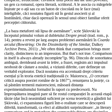
un gen ca romanul, opera literară, scriitorul. A le asocia cu mărgelele
înșirate pe o ață sau cu un baton de ciocolată nu le face (mai)
inteligibile, căci noutatea figurii stă în gestul asocierii și al
înstrăinării, chiar dacă operează în sensul unui obiect familiar oferit
percepției cititorului.
„La baza metaforei stă lipsa de asemănare”, scrie Șklovski la
începutul primului volum al dubletului
Despre proză
(trad. rom., p.
14), pentru a reveni pe larg asupra problemei asemănării în
Coarda
arcului (Bowstring: On the Dissimilarity of the Similar,
Dalkey
Archive Press, 2011): „We often think that comparison brings more
clarity, distinctness to an impression. But that’s not true. Comparison
in itself is always already incomplete”(p. 96). Dincolo de sonoritatea
ambiguă, derrideană
avant la lettre
, a frazei, regăsim aici impulsul
neobosit de căutare a noului, a viziunii diferite, care definește un
veritabil explorator. Dacă noutatea era accentuată drept criteriu
esențial și în teoria estetică tradițională (v. Maiorescu, „O cercetare
critică asupra poeziei române de la 1867”), renunțarea la
justețe,
ca
să păstrăm termenii maiorescieni, măsoară distanța
experimentalismului formalist în raport cu predecesorii. Nu
împrospătarea imaginii pare să fie rostul comparației în această etapă
târzie (dar încă neasimilată suficient pe scena teoretică) a gândirii lui
Șklovski, ci expansiunea figurii într-o realitate care se descoperă
diferită, transformată, ca efect al alăturării surprinzătoare: „in literary
comparison and in metaphors the comparable things are dissimilar,