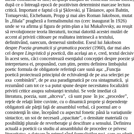
după ce o întreagă epocă de pozitivism determinist marcase lectura
critică. Important e faptul că şi Şklovski, şi Tânianov, apoi Bahtin,
Tomaşevski, Eichebaum, Propp şi mai ales Roman Jakobson, mutat
în „filiala” pragheză a formalismului rus (cerc inaugurat în 1926)
unde se va afirma şi figura de prim-plan a lui Mukařovsky, au reuşit
să revoluţioneze teoria literaturii, tocmai datorită acestei mutări de
accent al privirii cititoare pe realitatea intrinsecă a textului,
definitivând, oarecum, demersul simbolist. Eseul lui Jakobson
despre
Poezia gramaticii şi gramatica poeziei
(1960), dar mai ales
cel despre
Lingvistică şi poetică
, din acelaşi an e, cred, textul decisiv
în acest sens, căci concentrează esenţialul concepţiei despre poezie ş
interpretarea ei, propunând, cum ştim, pentru definirea limbajului
poetic formula de obligatorie referinţă care sună aşa: „Funcţia
poetică proiectează principiul de echivalenţă de pe axa selecţiei pe
axa combinării”, de pe axa paradigmatică pe cea sintagmatică, şi
rezumând cam tot ce s-a putut spune despre necesitatea focalizării
privirii critice asupra substanţei textului. Se vede imediat că
literatura, poezia, sunt „altceva”, că sunt puse în joc „procedee”,
reţele de relaţii între cuvinte, cu o dinamică proprie şi dependenţe
obligatorii ale părţii faţă de ansamblul verbal, că poemul are o
consistenţă în sine, începând cu aspectul fonetic până la variaţiunile
sintactice, un soi de necesară „opacitate”, o densitate materială cu
posibilităţi plurale de reverberaţie şi descifrare a sensului. Definirea
actuală a poeticii ca studiu al ansamblului de procedee ce privesc
literaritatea, e datoare în primul rând formaliştilor ruşi, care au oferit