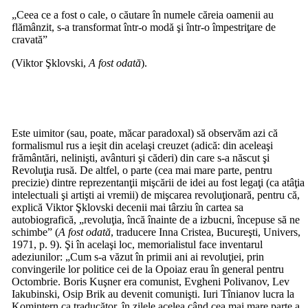
„Ceea ce a fost o cale, o căutare în numele căreia oamenii au
flămânzit, s-a transformat într-o modă şi într-o împestriţare de
cravată”
(Viktor Şklovski,
A fost odată
).
Este uimitor (sau, poate, măcar paradoxal) să observăm azi că
formalismul rus a ieşit din acelaşi creuzet (adică: din aceleaşi
frământări, nelinişti, avânturi şi căderi) din care s-a născut şi
Revoluţia rusă. De altfel, o parte (cea mai mare parte, pentru
precizie) dintre reprezentanţii mişcării de idei au fost legaţi (ca atâţia
intelectuali şi artişti ai vremii) de mişcarea revoluţionară, pentru că,
explică Viktor Şklovski decenii mai târziu în cartea sa
autobiografică, „revoluţia, încă înainte de a izbucni, începuse să ne
schimbe” (
A fost odată
, traducere Inna Cristea, Bucureşti, Univers,
1971, p. 9). Şi în acelaşi loc, memorialistul face inventarul
adeziunilor: „Cum s-a văzut în primii ani ai revoluţiei, prin
convingerile lor politice cei de la Opoiaz erau în general pentru
Octombrie. Boris Kuşner era comunist, Evgheni Polivanov, Lev
Iakubinski, Osip Brik au devenit comunişti. Iuri Tînianov lucra la
Komintern ca traducător, în zilele acelea când cea mai mare parte a