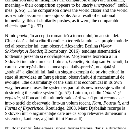
meaning – their comparison appears to be
utterly unexpected
” (subl.
mea, p. 96); „The comparison draws the world closer and the world
as a whole becomes unrecognizable. As a result of emotional
immediacy, this dissimilarity pushes, as it were, the comparable
objects apart” (p. 97).
Nimic
poetic,
în accepția romantică a termenului, în aceste idei.
Chiar dacă stilul scriiturii erudite a teoreticianului se apropie mult de
cel al poemelor lui, cum observă Alexandra Berlina (
Viktor
Shklovsky: A Reader,
Bloomsbury, 2016), tendința sistematică e
totdeauna prezentă și e covârșitoare. Moștenirea teoretică a lui
Șklovski include nume ca Lotman, Genette, Sontag sau Foucault, la
care se vor regăsi dimensiunea speculativ-precisă, nuanțată și
„strânsă” a gândirii lui. Iată un singur exemplu de privire critică în
stare să survoleze un întreg sistem, observându-i și mecanismul de
evoluție: „the dissimilarity of the similar is economical in its own
way, because it uses the system as part of its new message without
destroying the entire system” (p. 57). Lotman, cel din
Cultură și
explozie,
și Foucault din ultimele sale cărți s-ar fi putut recunoaște
într-o astfel de observație (într-un volum recent,
Kant, Foucault, an
Forms of Experience
, Routledge, 2008, Marc Djaballah recurge la
Șklovski într-o argumentație care are ca scop relevarea dimensiunii
sistemice, kantiene, a gândirii lui Foucault).
Nu doar pentru înțelegerea istoriei teoriei literare, dar și a direcțiilor