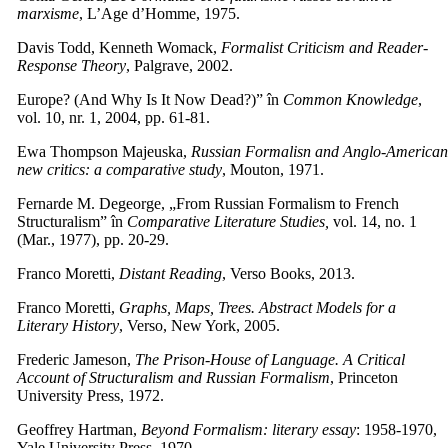
marxisme
, L’Age d’Homme, 1975.
Davis Todd, Kenneth Womack,
Formalist Criticism and Reader-
Response Theory
, Palgrave, 2002.
Europe? (And Why Is It Now Dead?)” în
Common Knowledge
,
vol. 10, nr. 1, 2004, pp. 61-81.
Ewa Thompson Majeuska,
Russian Formalisn and Anglo-America
new critics: a comparative study
, Mouton, 1971.
Fernarde M. Degeorge, „From Russian Formalism to French
Structuralism” în
Comparative Literature Studies,
vol. 14, no. 1
(Mar., 1977), pp. 20-29.
Franco Moretti,
Distant Reading
, Verso Books, 2013.
Franco Moretti,
Graphs, Maps, Trees. Abstract Models for a
Literary History
, Verso, New York, 2005.
Frederic Jameson,
The Prison-House of Language. A Critical
Account of Structuralism and Russian Formalism
, Princeton
University Press, 1972.
Geoffrey Hartman,
Beyond Formalism: literary essay
: 1958-1970,
Yale University Press, 1970.