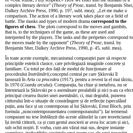
complex literary device” (
Theory of Prose
, transl. by Benjamin Sher
Dalkey Archive Press, 1990, p. 197, subl. mea); „Let me make a
comparison. The action of a literary work takes place on a field of
battle. The masks and types of modern drama
correspond to the
figures of chess
. The plots correspond to the moves and gambits,
that is, to the techniques of the game, as these are used and
interpreted by the players. The tasks and the peripeties correspond t
the moves made by the opponent” (
Theory of Prose
, transl. by
Benjamin Sher, Dalkey Archive Press, 1990, p. 45, subl. mea).
În toate aceste exemple, mecanismul comparației pare să respecte
principiile esteticii clasice, care privilegiază imaginile concrete și
familiare. Cu totul pe dos față de modul de funcționare al
procedeului
înstrăinării,
conceptul central pe care Șklovski îl
lansează în
Arta ca procedeu
(1917), pentru a reveni la el mai târziu,
în 1970 (
Coarda arcului).
Comparația, ba chiar și metafora, nu se
întemeiază la Șklovski pe o asemănare prealabilă și nici n-au ca efec
principal crearea iluziei unei asemănări, ci, mai degrabă, punerea
cititorului într-o situație de constrângere și de reflecție (speculând
puțin, asta face și un contemporan al lui Șklovski, Ernst Bloch, prin
formula „noncontemporaneitatea contemporanului”). Iar termenul
comparant nu iese îmblânzit din aceste alăturări la care teoreticianul
își invită cititorii, ca și cum gestul asocierii ar avea loc acum și aici,
sub ochii noștri. E vorba, cum am văzut mai sus, despre instanțe
complexe, ireductibile: cuvintele unui poem sau ale unei povestiri,