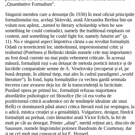
„Quantitative Formalism”.
Singurul membru care a denunțat (în 1930) în mod oficial principiile
formalismului rus, același Șklovski, arată Alexandra Berlina într-un
volum nou apărut, „turned to literary scholarship when he saw
something he could contradict, namely the traditional emphasis on
content, and something he could fight for, namely futurist art” (p.
11). Nu e singurul aspect împotriva căruia s-au revoltat formaliștii.
Odată cu teoreticienii lor, simbolismul, impresionismul critic și
realismul (Potebnea și Belinski rămân numele cele mai importante)
au fost două curente nu mai puțin vehement criticate. În aceeași
măsură, formaliștii ruși s-au detașat de metoda poeticii istorice și de
lucrările comparatiste semne de A. Veselovsky (recuperat și el, pe
bună dreptate, în ultimul timp, mai ales în cadrul paradigmei „world
literature”). În fond, lupta formaliștilor cu vechea gardă semnala
trecerea care avusese deja loc de la transcendență la facticitate.
Punând opera pe primul loc, formaliștii refuzau majoritatea
abordărilor psihologice ori filosofice (fie că era vorba de
pozitivismul criticii academice ori de tendințele idealiste ale unui
Belîi) ce dominaseră până atunci critica literară rusă (se respingea, la
o adică, mistica creației și a genialității). Vulgarizez, desigur, fiindcă
formaliștii au preluat, cum lămuritor arată Victor Erlich, la fel de
mult pe cât au denegat. Printre „aliați”, merită reținut aici, dincolo de
Saussure, numele lingvistului polonez Baudouin de Courtenay, dar
și pe cel mult mai cunoscut al lui E. Husserl.