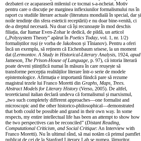
dezbateri ce acaparaseră mileniul ce tocmai s-a-ncheiat. Motiv
pentru care o discuție pe marginea inflexiunilor formalismului rus în
raport cu studiile literare actuale (literatura mondială în special, dar ș
noile tendințe din sfera esteticii receptării) e nu doar bine-venită, ci
de-a dreptul necesară. Nu doar că își recunoaște în mod deschis
filiația, dar Itamar Even-Zohar le dedică, de pildă, un articol
(„Polysystem Theory” apărut în
Poetics Today
, vol. 1, nr. 1/2)
formaliștilor ruși (e vorba de Jakobson și Tînianov). Pentru a oferi
încă un exemplu, să reținem că Eichenbaum srisese, la un moment
dat (
Lermontov. A Study in Historical-Literary Analysis
, 1924,
apud
Jameson
, The Prison-House of Language
, p. 97), că istoria literară
poate deveni științifică numai în măsura în care reușește să
transforme percepția realităților literare într-o serie de modele
epistemologice. Afirmația e importantă fiindcă pare să rezume
magistral tezele lui Franco Moretti din
Graphs, Maps, Trees.
Abstract Models for Literary History
(Verso, 2005). De altfel,
teoreticianul italian declară undeva că formalismul și marxismul,
„two such completely different approaches—one formalist and
microscopic and the other historico-philosophical—demonstrated
that both could be possible and grand in their own way. In some
respects, my entire intellectual life has been an attempt to show how
the two perspectives can be reconciled” (
Distant Reading,
Computational Criticism, and Social Critique
: An Interview with
Franco Moretti). Nu în ultimul rând, să mai notăm că primul pamflet
publicat de cei de la Stanford Literary Lab se numea, lămuritor,