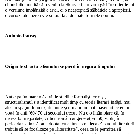
ei posibile, merită să revenim la Șklovski; nu vom găsi în scrierile lu
o versiune îmblânzită a artei, ci o neașteptată sălbăticie a apropierii,
o curiozitate mereu vie și rară față de toate formele noului.
Antonio Patraş
Originile structuralismului se pierd în negura timpului
Anticipat în mare măsură de studiile formaliştilor ruşi,
structuralismul s-a identificat mult timp cu teoria literară însăşi, mai
ales în spaţiul francez, de unde şi noi am preluat masiv tot ce era în
vogă în anii ’60-’70 ai secolului trecut. Nu e o întâmplare că, în
marea lor majoritate, criticii români ai generaţiei ’60, şcoliţi în
perioada stalinistă, au adoptat cu entuziasm ideea că studiul literaturi
trebuie să se focalizeze pe „literaritate”, ceea ce le permitea să