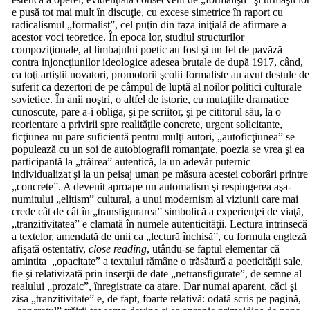
e pusă tot mai mult în discuţie, cu excese simetrice în raport cu
radicalismul „formalist”, cel puţin din faza iniţială de afirmare a
acestor voci teoretice. În epoca lor, studiul structurilor
compoziţionale, al limbajului poetic au fost şi un fel de pavăză
contra injoncţiunilor ideologice adesea brutale de după 1917, când,
ca toţi artiştii novatori, promotorii şcolii formaliste au avut destule de
suferit ca dezertori de pe câmpul de luptă al noilor politici culturale
sovietice. În anii noştri, o altfel de istorie, cu mutaţiile dramatice
cunoscute, pare a-i obliga, şi pe scriitor, şi pe cititorul său, la o
reorientare a privirii spre realităţile concrete, urgent solicitante,
ficţiunea nu pare suficientă pentru mulţi autori, „autoficţiunea” se
populează cu un soi de autobiografii romanţate, poezia se vrea şi ea
participantă la „trăirea” autentică, la un adevăr puternic
individualizat şi la un peisaj uman pe măsura acestei coborâri printre
„concrete”. A devenit aproape un automatism şi respingerea aşa-
numitului „elitism” cultural, a unui modernism al viziunii care mai
crede cât de cât în „transfigurarea” simbolică a experienţei de viaţă,
„tranzitivitatea” e clamată în numele autenticităţii. Lectura intrinsecă
a textelor, amendată de unii ca „lectură închisă”, cu formula engleză
afişată ostentativ,
close reading
, utându-se faptul elementar că
amintita „opacitate” a textului rămâne o trăsătură a poeticităţii sale,
fie şi relativizată prin inserţii de date „netransfigurate”, de semne al
realului „prozaic”, înregistrate ca atare. Dar numai aparent, căci şi
zisa „tranzitivitate” e, de fapt, foarte relativă: odată scris pe pagină,