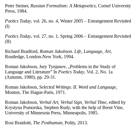
Peter Steiner,
Russian Formalism: A Metapoetics
, Cornel Universit
Press, 1984.
Poetics Today
, vol. 26, no. 4, Winter 2005 – Estrangement Revisite
(I)
Poetics Today
, vol. 27, no. 1, Spring 2006 – Estrangement Revisite
(II)
Richard Bradford,
Roman Jakobson. Life, Language, Art
,
Routledge, London-New York, 1994.
Roman Jakobson, Jury Tynjanov, „Problems in the Study of
Language and Literature” în
Poetics Today
, Vol. 2, No. 1a
(Autumn, 1980), pp. 29-31.
Roman Jakobson,
Selected Writings. II. Word and Language,
Mouton, The Hague-Paris, 1971.
Roman Jakobson,
Verbal Art, Verbal Sign, Verbal Time
, edited by
Krystyna Pomorska, Stephen Rudy, with the help of Brent Vine,
University of Minnesota Press, Minneapolis, 1985.
Rosi Braidotti,
The Posthuman
, Polity, 2013.