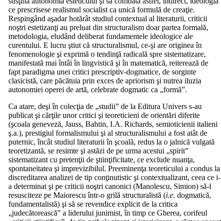
susţină autonomia esteticului şi să combată astfel, indirect, ideologia
ce prescrisese realismul socialist ca unică formulă de creaţie.
Respingând aşadar hotărât studiul contextual al literaturii, criticii
noştri estetizanţi au preluat din structuralism doar partea formală,
metodologia, eludând deliberat fundamentele ideologice ale
curentului. E lucru ştiut că structuralismul, ce-şi are originea în
fenomenologie şi exprimă o tendinţă radicală spre sistematizare,
manifestată mai întâi în lingvistică şi în matematică, reiterează de
fapt paradigma unei critici prescriptiv-dogmatice, de sorginte
clasicistă, care păcătuia prin exces de apriorism şi nutrea iluzia
autonomiei operei de artă, celebrate dogmatic ca „formă”.
Ca atare, deşi în colecţia de „studii” de la Editura Univers s-au
publicat şi cărţile unor critici şi teoreticieni de orientări diferite
(şcoala geneveză, Jauss, Bahtin, I.A. Richards, semioticienii italieni
ş.a.), prestigiul formalismului şi al structuralismului a fost atât de
puternic, încât studiul literaturii în şcoală, redus la o jalnică vulgată
teoretizantă, se resimte şi astăzi de pe urma acestui „spirit”
sistematizant cu pretenţii de ştiinţificitate, ce exclude nuanţa,
spontaneitatea şi imprevizibilul. Preeminenţa teoreticului a condus la
discreditarea analizei de tip conţinutistic şi contextualizant, ceea ce i-
a determinat şi pe criticii noştri canonici (Manolescu, Simion) să-l
resusciteze pe Maiorescu într-o grilă structuralistă (
i.e.
dogmatică,
fundamentalistă) şi să se revendice explicit de la critica
„judecătorească” a liderului junimist, în timp ce Gherea, corifeul