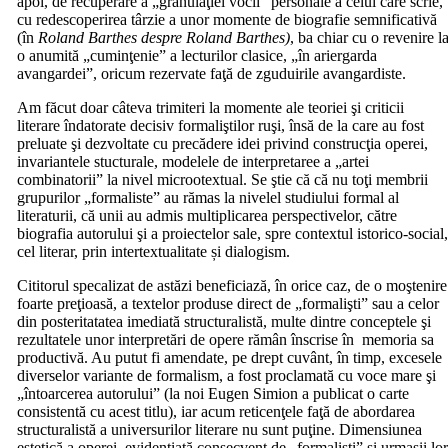
apoi, de recuperare a „granulaţiei vocii” personale a celui care scrie,
cu redescoperirea târzie a unor momente de biografie semnificativă
(în
Roland Barthes despre Roland Barthes)
, ba chiar cu o revenire l
o anumită „cuminţenie” a lecturilor clasice, „în ariergarda
avangardei”, oricum rezervate faţă de zguduirile avangardiste.
Am făcut doar câteva trimiteri la momente ale teoriei şi criticii
literare îndatorate decisiv formaliştilor ruşi, însă de la care au fost
preluate şi dezvoltate cu precădere idei privind construcţia operei,
invariantele stucturale, modelele de interpretaree a „artei
combinatorii” la nivel microotextual. Se ştie că că nu toţi membrii
grupurilor „formaliste” au rămas la nivelel studiului formal al
literaturii, că unii au admis multiplicarea perspectivelor, către
biografia autorului şi a proiectelor sale, spre contextul istorico-social
cel literar, prin intertextualitate și dialogism.
Cititorul specalizat de astăzi beneficiază, în orice caz, de o moştenire
foarte preţioasă, a textelor produse direct de „formalişti” sau a celor
din posteritatatea imediată structuralistă, multe dintre conceptele şi
rezultatele unor interpretări de opere rămân înscrise în memoria sa
productivă. Au putut fi amendate, pe drept cuvânt, în timp, excesele
diverselor variante de formalism, a fost proclamată cu voce mare şi
„întoarcerea autorului” (la noi Eugen Simion a publicat o carte
consistentă cu acest titlu), iar acum reticenţele faţă de abordarea
structuralistă a universurilor literare nu sunt puţine. Dimensiunea
estetică a operei, evidenţiată consecvent de „formalişti” şi urmaşii lo