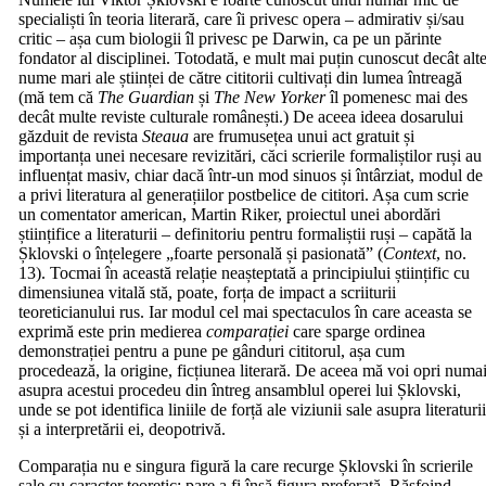
specialiști în teoria literară, care îi privesc opera – admirativ și/sau
critic – așa cum biologii îl privesc pe Darwin, ca pe un părinte
fondator al disciplinei. Totodată, e mult mai puțin cunoscut decât alt
nume mari ale științei de către cititorii cultivați din lumea întreagă
(mă tem că
The Guardian
și
The New Yorker
îl pomenesc mai des
decât multe reviste culturale românești.) De aceea ideea dosarului
găzduit de revista
Steaua
are frumusețea unui act gratuit și
importanța unei necesare revizitări, căci scrierile formaliștilor ruși au
influențat masiv, chiar dacă într-un mod sinuos și întârziat, modul de
a privi literatura al generațiilor postbelice de cititori. Așa cum scrie
un comentator american, Martin Riker, proiectul unei abordări
științifice a literaturii – definitoriu pentru formaliștii ruși – capătă la
Șklovski o înțelegere „foarte personală și pasionată” (
Context
, no.
13). Tocmai în această relație neașteptată a principiului științific cu
dimensiunea vitală stă, poate, forța de impact a scriiturii
teoreticianului rus. Iar modul cel mai spectaculos în care aceasta se
exprimă este prin medierea
comparației
care sparge ordinea
demonstrației pentru a pune pe gânduri cititorul, așa cum
procedează, la origine, ficțiunea literară. De aceea mă voi opri numa
asupra acestui procedeu din întreg ansamblul operei lui Șklovski,
unde se pot identifica liniile de forță ale viziunii sale asupra literaturi
și a interpretării ei, deopotrivă.
Comparația nu e singura figură la care recurge Șklovski în scrierile
sale cu caracter teoretic; pare a fi însă figura preferată. Răsfoind