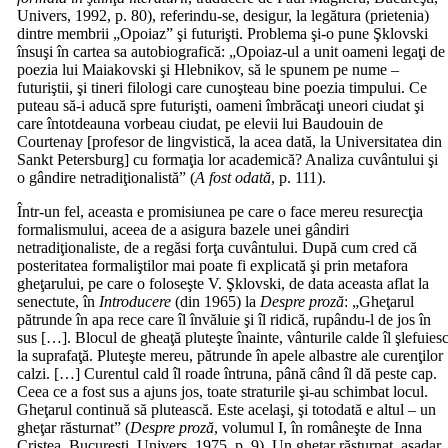
Univers, 1992, p. 80), referindu-se, desigur, la legătura (prietenia)
dintre membrii „Opoiaz” şi futurişti. Problema şi-o pune Şklovski
însuşi în cartea sa autobiografică: „Opoiaz-ul a unit oameni legaţi de
poezia lui Maiakovski şi Hlebnikov, să le spunem pe nume –
futuriştii, şi tineri filologi care cunoşteau bine poezia timpului. Ce
puteau să-i aducă spre futurişti, oameni îmbrăcaţi uneori ciudat şi
care întotdeauna vorbeau ciudat, pe elevii lui Baudouin de
Courtenay [profesor de lingvistică, la acea dată, la Universitatea din
Sankt Petersburg] cu formaţia lor academică? Analiza cuvântului şi
o gândire netradiţionalistă” (
A fost odată
, p. 111).
Într-un fel, aceasta e promisiunea pe care o face mereu resurecţia
formalismului, aceea de a asigura bazele unei gândiri
netradiţionaliste, de a regăsi forţa cuvântului. După cum cred că
posteritatea formaliştilor mai poate fi explicată şi prin metafora
gheţarului, pe care o foloseşte V. Şklovski, de data aceasta aflat la
senectute, în
Introducere
(din 1965) la
Despre proză
: „Gheţarul
pătrunde în apa rece care îl învăluie şi îl ridică, rupându-l de jos în
sus […]. Blocul de gheaţă pluteşte înainte, vânturile calde îl şlefuies
la suprafaţă. Pluteşte mereu, pătrunde în apele albastre ale curenţilor
calzi. […] Curentul cald îl roade întruna, până când îl dă peste cap.
Ceea ce a fost sus a ajuns jos, toate straturile şi-au schimbat locul.
Gheţarul continuă să plutească. Este acelaşi, şi totodată e altul – un
gheţar răsturnat” (
Despre proză
, volumul I, în româneşte de Inna
Cristea, Bucureşti, Univers, 1975, p. 9). Un gheţar răsturnat, aşadar.