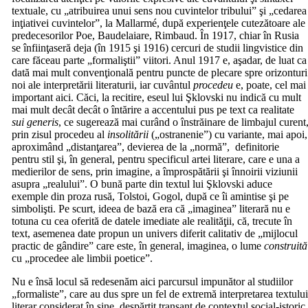
textuale, cu „atribuirea unui sens nou cuvintelor tribului” şi „cedarea
inţiativei cuvintelor”, la Mallarmé, după experienţele cutezătoare ale
predecesorilor Poe, Baudelaiare, Rimbaud. În 1917, chiar în Rusia
se înfiinţaseră deja (în 1915 şi 1916) cercuri de studii lingvistice din
care făceau parte „formaliştii” viitori. Anul 1917 e, aşadar, de luat ca
dată mai mult convenţională pentru puncte de plecare spre orizonturi
noi ale interpretării literaturii, iar cuvântul
procedeu
e, poate, cel mai
important aici. Căci, la recitire, eseul lui Şklovski nu indică cu mult
mai mult decât decât o întărire a accentului pus pe text ca realitate
sui generis
, ce sugerează mai curând o înstrăinare de limbajul curent
prin zisul procedeu al
insolitării
(„ostranenie”) cu variante, mai apoi,
aproximând „distanţarea”, devierea de la „normă”, definitorie
pentru stil şi, în general, pentru specificul artei literare, care e una a
medierilor de sens, prin imagine, a împrospătării şi înnoirii viziunii
asupra „realului”. O bună parte din textul lui Şklovski aduce
exemple din proza rusă, Tolstoi, Gogol, după ce îi amintise şi pe
simbolişti. Pe scurt, ideea de bază era că „imaginea” literară nu e
totuna cu cea oferită de datele imediate ale realităţii, că, trecute în
text, asemenea date propun un univers diferit calitativ de „mijlocul
practic de gândire” care este, în general, imaginea, o lume
construită
cu „procedee ale limbii poetice”.
Nu e însă locul să redesenăm aici parcursul impunător al studiilor
„formaliste”, care au dus spre un fel de extremă interpretarea textulu
literar considerat în sine, despărţit tranşant de contextul social-istoric