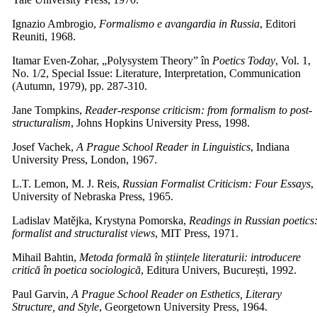
Ignazio Ambrogio,
Formalismo e avangardia in Russia
, Editori
Reuniti, 1968.
Itamar Even-Zohar, „Polysystem Theory” în
Poetics Today
, Vol. 1,
No. 1/2, Special Issue: Literature, Interpretation, Communication
(Autumn, 1979), pp. 287-310.
Jane Tompkins,
Reader-response criticism: from formalism to post-
structuralism
, Johns Hopkins University Press, 1998.
Josef Vachek,
A Prague School Reader in Linguistics
, Indiana
University Press, London, 1967.
L.T. Lemon, M. J. Reis,
Russian Formalist Criticism: Four Essays
,
University of Nebraska Press, 1965.
Ladislav Matějka, Krystyna Pomorska,
Readings in Russian poetics
formalist and structuralist views
, MIT Press, 1971.
Mihail Bahtin,
Metoda formală în științele literaturii: introducere
critică în poetica sociologică
, Editura Univers, București, 1992.
Paul Garvin,
A Prague School Reader on Esthetics, Literary
Structure, and Style
, Georgetown University Press, 1964.