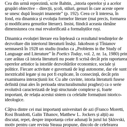
Cea din urmă reprezintă, scrie Bahtin, „istoria operelor și a acelor
grupări obiective – direcții, școli, stiluri, genuri în care aceste opere
se unesc după însușiri imanente” (p. 192). Ceea ce îi interesa, în
fond, era dinamica și evoluția formelor literare (mai precis, formarea
și modificarea genurilor literare). Insist, fiindcă aceasta rămâne
dimensiunea cea mai revalorificată a formaliștilor ruși.
Dinamica evoluției literare era înțeleasă ca rezultatul tendințelor de
dezvoltare din interiorul literaturii însăși. Jakobson și Tînianov
semnaseră în 1928 un studiu (tradus ca „Problems in the Study of
Language and Literature” în
Poetics Today
, vol. 2, nr. 1a, 1980) pri
care arătau că istoria literaturii nu poate fi scrisă decât prin raportare
operelor artistice la istoriile dezvoltărilor economice, sociale și
politice. Fiecare activitate e guvernată de legi autonome, dar ele sunt
inextricabil legate și nu pot fi explicate, în consecință, decât prin
examinarea interacțiunii lor. Cu alte cuvinte, istoria literaturii fusese
definită (mai ales în perioada structuralismului praghez) ca o serie
evolutivă caracterizată de legi structurale complexe și, foarte
important, de relația acestui sistem cu celelalte formațiuni istorico-
ideologice.
Câțiva dintre cei mai importanți universitari de azi (Franco Moretti,
Rosi Braidotti, Galin Tihanov, Matthew L. Jockers și alții) au
discutat, repet, despre importanța celor adunați în jurul lui Șklovski,
motiv pentru care revista Steaua propune, dincolo de celebrarea