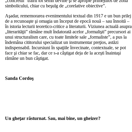
„concretul” trăirii tot semn devine şi se apropie primejdios de zona
simbolicului, chiar cu beşulg de „corelative obiective”.
Aşadar, rememorarea evenimentului textual din 1917 e un bun prilej
de a recunoaşte şi omagia un început de epocă nouă – sau înnoită –
în istoria lecturii teoretico-critice a literaturii. Viziunea actuală asupra
„literarităţii” rămâne mult îndatorată acelor „formalişti” precursori ai
unui structuralism care, cu toate limitele sale „formaliste”, a pus la
îndemâna cititorului specializat un instrumentar preţios, astăzi
indispensabil. Incursiuni în spaţiile învecinate, contextuale, se pot
face şi chiar se fac, dar ce s-a câştigat deja de la aceşti înaintaşi
rămâne un bun câştigat.
Sanda Cordoş
Un gheţar răsturnat. Sau, mai bine, un gheizer?