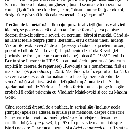
Sau mai bine o fântână, un gheizer, ţinând seama de temperatura la
care a ţâşnit în lumea ideilor, şi care, într-un anume fel (paradoxal,
desigur), e păstrată în răceala respectabilă a gheţarului?
Trecând de la metaforă la limbajul prozaic al vieţii (inclusiv al vieţii
ideilor), se poate nota că ni-i imaginăm pe formalişti ca pe nişte
doctori (într-ale ştiinţei) severi, cu perciuni, bărbi şi mustăţi. Când şi-
au lansat ideile despre ştiinţa literaturii, erau oameni tineri, ardenţi.
Viktor Şklovski avea 24 de ani (aceeaşi vârstă cu a prietenului său,
poetul Vladimir Maiakovski). Luptă pentru izbânda Revoluţiei
(inclusiv pe front, în contra armatei albe), pleacă în 1922 în exil la
Berlin şi se întoarce în URSS un an mai târziu, pentru că (aşa cum
explică în cererea de repatriere) „Revoluţia m-a transformat, fără ea
mă sufoc” (
A fost odată
, p. 258). Mai târziu, la începutul anilor ’30, 
se cere să se dezică de formalism şi o face. Îşi pierde dreptul de
semnătură (ca alţi tovarăşi de idei) până după moartea lui Stalin,
aşadar mai mult de 20 de ani. În chip fericit, nu va ajunge în lagăr,
probabil îl apără prietenia cu Vladimir Maiakovski şi cea cu Maxim
Gorki.
Când recapătă dreptul de a publica, în scrisul său (inclusiv acela
ştiinţific) apelează adesea la aluzie şi la metaforă, despre care scrie
(cu referire la literatură, bineînţeles) că e în relaţie cu tensiunea
conflictului (
Despre proză,
I, p. 93). În plus, ştie mai mult despre
istoria pe care, în vremea tinereţii şi a
Artei ca procedeu
, ar fi vrut s-