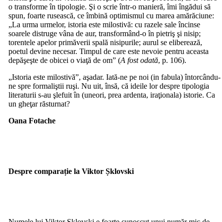
o transforme în tipologie. Şi o scrie într-o manieră, îmi îngădui să
spun, foarte rusească, ce îmbină optimismul cu marea amărăciune:
„La urma urmelor, istoria este milostivă: cu razele sale încinse
soarele distruge vâna de aur, transformând-o în pietriş şi nisip;
torentele apelor primăverii spală nisipurile; aurul se eliberează,
poetul devine necesar. Timpul de care este nevoie pentru aceasta
depăşeşte de obicei o viaţă de om” (
A fost odată
, p. 106).
„Istoria este milostivă”, aşadar. Iată-ne pe noi (in fabula) întorcându-
ne spre formaliştii ruşi. Nu uit, însă, că ideile lor despre tipologia
literaturii s-au şlefuit în (uneori, prea ardenta, iraţionala) istorie. Ca
un gheţar răsturnat?
Oana Fotache
Despre comparație la Viktor
Șklovski
Numele lui Viktor Șklovski e foarte cunoscut unui număr mic de