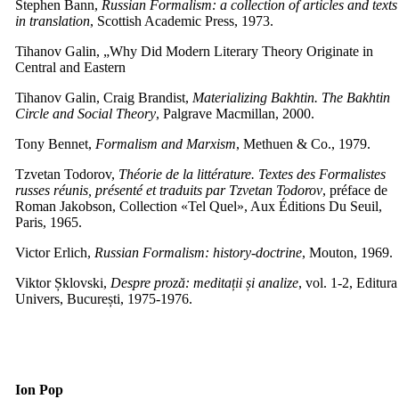
Stephen Bann,
Russian Formalism: a collection of articles and texts
in translation
, Scottish Academic Press, 1973.
Tihanov Galin, „Why Did Modern Literary Theory Originate in
Central and Eastern
Tihanov Galin, Craig Brandist,
Materializing Bakhtin. The Bakhtin
Circle and Social Theory
, Palgrave Macmillan, 2000.
Tony Bennet,
Formalism and Marxism
, Methuen & Co., 1979.
Tzvetan Todorov,
Théorie de la littérature. Textes des Formalistes
russes réunis, présenté et traduits par Tzvetan Todorov
, préface de
Roman Jakobson, Collection «Tel Quel», Aux Éditions Du Seuil,
Paris, 1965.
Victor Erlich,
Russian Formalism: history-doctrine
, Mouton, 1969.
Viktor Șklovski,
Despre proză: meditații și analize
, vol. 1-2, Editura
Univers, București, 1975-1976.
Ion Pop