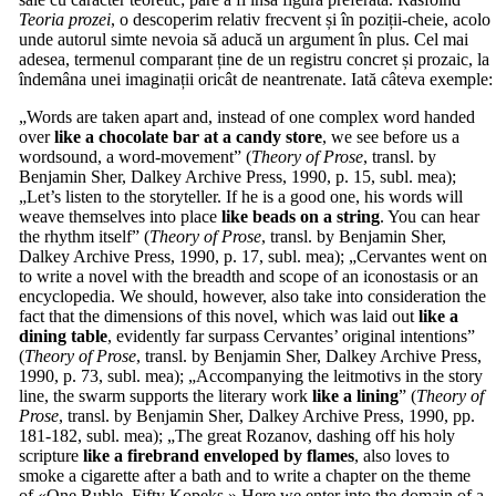
Teoria prozei
, o descoperim relativ frecvent și în poziții-cheie, acolo
unde autorul simte nevoia să aducă un argument în plus. Cel mai
adesea, termenul comparant ține de un registru concret și prozaic, la
îndemâna unei imaginații oricât de neantrenate. Iată câteva exemple:
„Words are taken apart and, instead of one complex word handed
over
like a chocolate bar
at a candy store
, we see before us a
wordsound, a word-movement” (
Theory of Prose
, transl. by
Benjamin Sher, Dalkey Archive Press, 1990, p. 15, subl. mea);
„Let’s listen to the storyteller. If he is a good one, his words will
weave themselves into place
like beads on a string
. You can hear
the rhythm itself” (
Theory of Prose
, transl. by Benjamin Sher,
Dalkey Archive Press, 1990, p. 17, subl. mea); „Cervantes went on
to write a novel with the breadth and scope of an iconostasis or an
encyclopedia. We should, however, also take into consideration the
fact that the dimensions of this novel, which was laid out
like a
dining table
, evidently far surpass Cervantes’ original intentions”
(
Theory of Prose
, transl. by Benjamin Sher, Dalkey Archive Press,
1990, p. 73, subl. mea); „Accompanying the leitmotivs in the story
line, the swarm supports the literary work
like a lining
” (
Theory of
Prose
, transl. by Benjamin Sher, Dalkey Archive Press, 1990, pp.
181-182, subl. mea); „The great Rozanov, dashing off his holy
scripture
like a firebrand enveloped by flames
, also loves to
smoke a cigarette after a bath and to write a chapter on the theme
of «One Ruble, Fifty Kopeks.» Here we enter into the domain of a