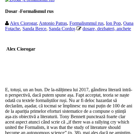
Dosar -Formalismul rus
Alex Ciorogar
,
Antonio Patraş
,
Formalismmul rus
,
Ion Pop
,
Oana
Fotache
,
Sanda Berce
,
Sanda Cordoș
dosare, dezbateri, anchete
Alex Ciorogar
E, totuși, un an bun. De la-nălțimea lui 2017, gândirea literară intră-
n perspectivă, dacă putem spune așa. Fapt acceptat, teoria se naște
odată cu textele formaliștilor ruși. Nu ar fi deloc hazardat să
declarăm, așadar, că tocmai se împlinesc nu mai puțin de 100 de ani
de la apariția primelor eforturi sistematice de a compune o știință
așa-zis obiectivă a literaturii. Tony Bennett punctează foarte clar
acest aspect atunci când scrie că „if there was a rallying cry which
united the Formalists, it was that the study of literature should
become an autonomous science” (p. 38), mai ales dacă ne amintim,