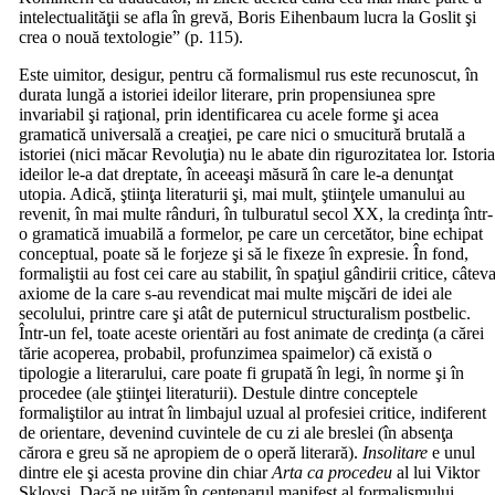
intelectualităţii se afla în grevă, Boris Eihenbaum lucra la Goslit şi
crea o nouă textologie” (p. 115).
Este uimitor, desigur, pentru că formalismul rus este recunoscut, în
durata lungă a istoriei ideilor literare, prin propensiunea spre
invariabil şi raţional, prin identificarea cu acele forme şi acea
gramatică universală a creaţiei, pe care nici o smucitură brutală a
istoriei (nici măcar Revoluţia) nu le abate din rigurozitatea lor. Istori
ideilor le-a dat dreptate, în aceeaşi măsură în care le-a denunţat
utopia. Adică, ştiinţa literaturii şi, mai mult, ştiinţele umanului au
revenit, în mai multe rânduri, în tulburatul secol XX, la credinţa într-
o gramatică imuabilă a formelor, pe care un cercetător, bine echipat
conceptual, poate să le forjeze şi să le fixeze în expresie. În fond,
formaliştii au fost cei care au stabilit, în spaţiul gândirii critice, câtev
axiome de la care s-au revendicat mai multe mişcări de idei ale
secolului, printre care şi atât de puternicul structuralism postbelic.
Într-un fel, toate aceste orientări au fost animate de credinţa (a cărei
tărie acoperea, probabil, profunzimea spaimelor) că există o
tipologie a literarului, care poate fi grupată în legi, în norme şi în
procedee (ale ştiinţei literaturii). Destule dintre conceptele
formaliştilor au intrat în limbajul uzual al profesiei critice, indiferent
de orientare, devenind cuvintele de cu zi ale breslei (în absenţa
cărora e greu să ne apropiem de o operă literară).
Insolitare
e unul
dintre ele şi acesta provine din chiar
Arta ca procedeu
al lui Viktor
Şklovsi. Dacă ne uităm în centenarul manifest al formalismului,