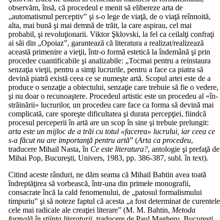
observăm, însă, că procedeul e menit să elibereze arta de
„automatismul perceptiv” şi s-o lege de viaţă, de o viaţă reînnoită,
alta, mai bună şi mai demnă de trăit, la care aspirau, cel mai
probabil, şi revoluţionarii. Viktor Şklovski, la fel ca ceilalţi confraţi
ai săi din „Opoiaz”, garantează că literatura a realizat/realizează
această primenire a vieţii, într-o formă estetică la îndemână şi prin
procedee cuantificabile şi analizabile: „Tocmai pentru a reinstaura
senzaţia vieţii, pentru a simţi lucrurile, pentru a face ca piatra să
devină piatră există ceea ce se numeşte artă. Scopul artei este de a
produce o senzaţie a obiectului, senzaţie care trebuie să fie o vedere,
şi nu doar o recunoaştere. Procedeul artistic este un procedeu al «în-
străinării» lucrurilor, un procedeu care face ca forma să devină mai
complicată, care sporeşte dificultatea şi durata percepţiei, fiindcă
procesul perceperii în artă are un scop în sine şi trebuie prelungit:
arta este un mijloc de a trăi cu totul «facerea» lucrului, iar ceea ce
s-a făcut nu are importanţă pentru artă
” (
Arta ca procedeu
,
traducere Mihail Nasta, în
Ce este literatura?
, antologie şi prefaţă de
Mihai Pop, Bucureşti, Univers, 1983, pp. 386-387, subl. în text).
Citind aceste rânduri, ne dăm seama că Mihail Bahtin avea toată
îndreptăţirea să vorbească, într-una din primele monografii,
consacrate încă la cald fenomenului, de „patosul formalismului
timpuriu” şi să noteze faptul că acesta „a fost determinat de curentel
cele mai radicale ale creaţiei literare” (M. M. Bahtin,
Metoda
formală în ştiinţa literaturii
, traducere de Paul Magheru, Bucureşti,