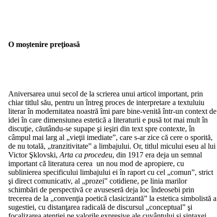
O moştenire preţioasă
Aniversarea unui secol de la scrierea unui articol important, prin
chiar titlul său, pentru un întreg proces de interpretare a textuluiu
literar în modernitatea noastră îmi pare bine-venită într-un context de
idei în care dimensiunea estetică a literaturii e pusă tot mai mult în
discuţie, căutându-se supape şi ieşiri din text spre contexte, în
câmpul mai larg al „vieţii imediate”, care s-ar zice că cere o sporită,
de nu totală, „tranzitivitate” a limbajului. Or, titlul micului eseu al lui
Victor Şklovski,
Arta ca procedeu
, din 1917 era deja un semnal
important că literatura cerea un nou mod de apropiere, cu
sublinierea specificului limbajului ei în raport cu cel „comun”, strict
şi direct comunicativ, al „prozei” cotidiene, pe linia marilor
schimbări de perspectivă ce avuseseră deja loc îndeosebi prin
trecerea de la „convenţia poetică clasicizantă” la estetica simbolistă a
sugestiei, cu distanţarea radicală de discursul „conceptual” şi
focalizarea atenţiei pe valorile expresive ale cuvântului şi sintaxei