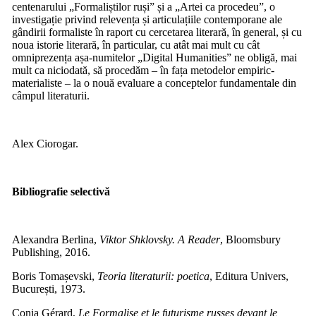
centenarului „Formaliștilor ruși” și a „Artei ca procedeu”, o
investigație privind relevența și articulațiile contemporane ale
gândirii formaliste în raport cu cercetarea literară, în general, și cu
noua istorie literară, în particular, cu atât mai mult cu cât
omniprezența așa-numitelor „Digital Humanities” ne obligă, mai
mult ca niciodată, să procedăm – în fața metodelor empiric-
materialiste – la o nouă evaluare a conceptelor fundamentale din
câmpul literaturii.
Alex Ciorogar.
Bibliografie selectivă
Alexandra Berlina,
Viktor Shklovsky. A Reader
, Bloomsbury
Publishing, 2016.
Boris Tomașevski,
Teoria literaturii: poetica
, Editura Univers,
București, 1973.
Conia Gérard,
Le Formalise et le futurisme russes devant le