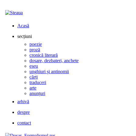
Acasă
secțiuni
poezie
proză
cronică literară
dosare, dezbateri, anchete
eseu
unghiuri și antinomii
cărți
traduceri
arte
anunțuri
arhivă
despre
contact