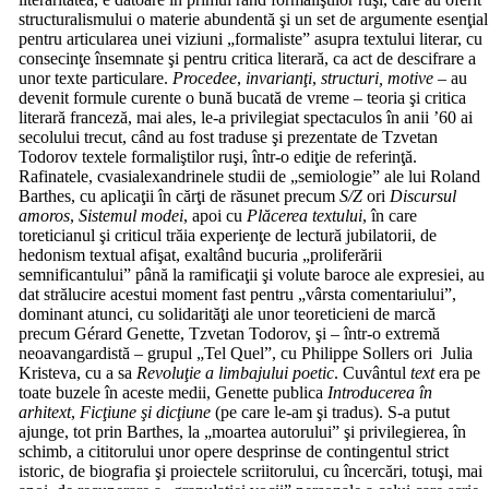
structuralismului o materie abundentă şi un set de argumente esenţial
pentru articularea unei viziuni „formaliste” asupra textului literar, cu
consecinţe însemnate şi pentru critica literară, ca act de descifrare a
unor texte particulare.
Procedee
,
invarianţi
,
structuri, motive
– au
devenit formule curente o bună bucată de vreme – teoria şi critica
literară franceză, mai ales, le-a privilegiat spectaculos în anii ’60 ai
secolului trecut, când au fost traduse şi prezentate de Tzvetan
Todorov textele formaliştilor ruşi, într-o ediţie de referinţă.
Rafinatele, cvasialexandrinele studii de „semiologie” ale lui Roland
Barthes, cu aplicaţii în cărţi de răsunet precum
S/Z
ori
Discursul
amoros
,
Sistemul modei
, apoi cu
Plăcerea textului
, în care
toreticianul şi criticul trăia experienţe de lectură jubilatorii, de
hedonism textual afişat, exaltând bucuria „proliferării
semnificantului” până la ramificaţii şi volute baroce ale expresiei, au
dat strălucire acestui moment fast pentru „vârsta comentariului”,
dominant atunci, cu solidarităţi ale unor teoreticieni de marcă
precum Gérard Genette, Tzvetan Todorov, şi – într-o extremă
neoavangardistă – grupul „Tel Quel”, cu Philippe Sollers ori Julia
Kristeva, cu a sa
Revoluţie a limbajului poetic
. Cuvântul
text
era pe
toate buzele în aceste medii, Genette publica
Introducerea în
arhitext
,
Ficţiune şi dicţiune
(pe care le-am şi tradus). S-a putut
ajunge, tot prin Barthes, la „moartea autorului” şi privilegierea, în
schimb, a cititorului unor opere desprinse de contingentul strict
istoric, de biografia şi proiectele scriitorului, cu încercări, totuşi, mai