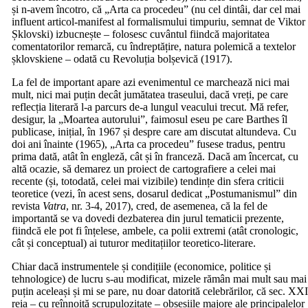
și n-avem încotro, că „Arta ca procedeu” (nu cel dintâi, dar cel mai
influent articol-manifest al formalismului timpuriu, semnat de Viktor
Șklovski) izbucnește – folosesc cuvântul fiindcă majoritatea
comentatorilor remarcă, cu îndreptățire, natura polemică a textelor
șklovskiene – odată cu Revoluția bolșevică (1917).
La fel de important apare azi evenimentul ce marchează nici mai
mult, nici mai puțin decât jumătatea traseului, dacă vreți, pe care
reflecția literară l-a parcurs de-a lungul veacului trecut. Mă refer,
desigur, la „Moartea autorului”, faimosul eseu pe care Barthes îl
publicase, inițial, în 1967 și despre care am discutat altundeva. Cu
doi ani înainte (1965), „Arta ca procedeu” fusese tradus, pentru
prima dată, atât în engleză, cât și în franceză. Dacă am încercat, cu
altă ocazie, să demarez un proiect de cartografiere a celei mai
recente (și, totodată, celei mai vizibile) tendințe din sfera criticii
teoretice (vezi, în acest sens, dosarul dedicat „Postumanismul” din
revista
Vatra
, nr. 3-4, 2017), cred, de asemenea, că la fel de
importantă se va dovedi dezbaterea din jurul tematicii prezente,
fiindcă ele pot fi înțelese, ambele, ca polii extremi (atât cronologic,
cât și conceptual) ai tuturor meditațiilor teoretico-literare.
Chiar dacă instrumentele și condițiile (economice, politice și
tehnologice) de lucru s-au modificat, mizele rămân mai mult sau mai
puțin aceleași și mi se pare, nu doar datorită celebrărilor, că sec. XX
reia – cu reînnoită scrupulozitate – obsesiile majore ale principalelor