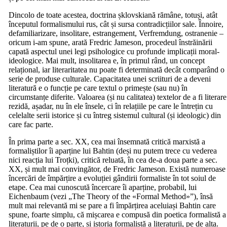
Dincolo de toate acestea, doctrina șklovskiană rămâne, totuși, atât
începutul formalismului rus, cât și sursa contradicțiilor sale. Înnoire,
defamiliarizare, insolitare, estrangement, Verfremdung, ostranenie –
oricum i-am spune, arată Fredric Jameson, procedeul înstrăinării
capată aspectul unei legi psihologice cu profunde implicații moral-
ideologice. Mai mult, insolitarea e, în primul rând, un concept
relațional, iar literaritatea nu poate fi determinată decât comparând o
serie de produse culturale. Capacitatea unei scriituri de a deveni
literatură e o funcție pe care textul o primește (sau nu) în
circumstanțe diferite. Valoarea (și nu calitatea) textelor de a fi literare
rezidă, așadar, nu în ele însele, ci în relațiile pe care le întrețin cu
celelalte serii istorice și cu întreg sistemul cultural (și ideologic) din
care fac parte.
În prima parte a sec. XX, cea mai însemnată critică marxistă a
formaliștilor îi aparține lui Bahtin (deși nu putem trece cu vederea
nici reacția lui Troțki), critică reluată, în cea de-a doua parte a sec.
XX, și mult mai convingător, de Fredric Jameson. Există numeroase
încercări de împărțire a evoluției gândirii formaliste în tot soiul de
etape. Cea mai cunoscută încercare îi aparține, probabil, lui
Eichenbaum (vezi „The Theory of the «Formal Method»”), însă
mult mai relevantă mi se pare a fi împărțirea aceluiași Bahtin care
spune, foarte simplu, că mișcarea e compusă din poetica formalistă a
literaturii, pe de o parte, și istoria formalistă a literaturii, pe de alta.