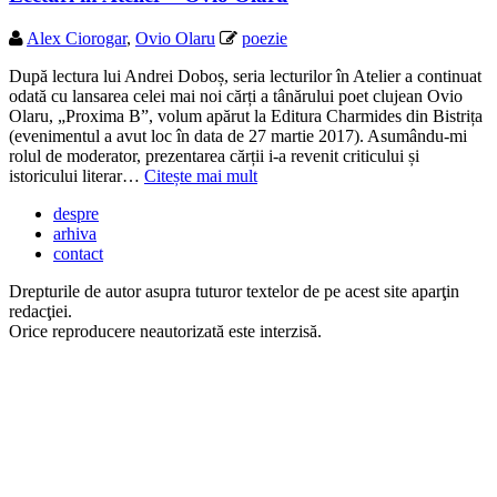
Alex Ciorogar
,
Ovio Olaru
poezie
După lectura lui Andrei Doboș, seria lecturilor în Atelier a continuat
odată cu lansarea celei mai noi cărți a tânărului poet clujean Ovio
Olaru, „Proxima B”, volum apărut la Editura Charmides din Bistrița
(evenimentul a avut loc în data de 27 martie 2017). Asumându-mi
rolul de moderator, prezentarea cărții i-a revenit criticului și
istoricului literar…
Citește mai mult
despre
arhiva
contact
Drepturile de autor asupra tuturor textelor de pe acest site aparţin
redacţiei.
Orice reproducere neautorizată este interzisă.