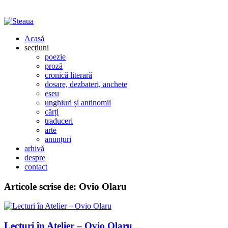
Acasă
secțiuni
poezie
proză
cronică literară
dosare, dezbateri, anchete
eseu
unghiuri și antinomii
cărți
traduceri
arte
anunțuri
arhivă
despre
contact
Articole scrise de:
Ovio Olaru
Lecturi în Atelier – Ovio Olaru