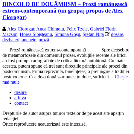
DINCOLO DE DOUĂMIISM – Proză românească
extrem-contemporană (un grupaj propus de Alex
Ciorogar)
Alex Ciorogar
,
Anca Chimoiu
,
Felix Tzele
,
Gabriel Florin
Macsim
,
Horea Sibișteanu
,
Simona Goșu
,
Ștefan Niță
dosare,
dezbateri, anchete
,
proză
Proză românească extrem-contemporană Spre deosebire
de metamorfozele din domeniul prozei, evoluțiile recente ale liricii
au fost prompt cartografiate de critica literară autohtonă. Cu toate
acestea, putem spune că trei sunt direcțiile principale ale prozei din
postcomunism. Prima reprezintă, bineînțeles, o prelungire a tradiției
postmoderne. Cea de-a două s-ar putea traduce, suficient…
Citește
mai mult
despre
arhiva
contact
Drepturile de autor asupra tuturor textelor de pe acest site aparţin
redacţiei.
Orice reproducere neautorizată este interzisă.