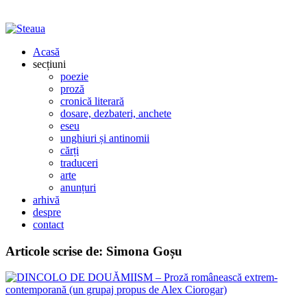
Acasă
secțiuni
poezie
proză
cronică literară
dosare, dezbateri, anchete
eseu
unghiuri și antinomii
cărți
traduceri
arte
anunțuri
arhivă
despre
contact
Articole scrise de:
Simona Goșu