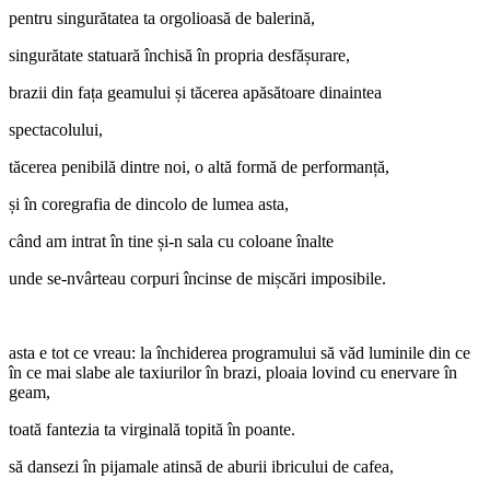
pentru singurătatea ta orgolioasă de balerină,
singurătate statuară închisă în propria desfășurare,
brazii din fața geamului și tăcerea apăsătoare dinaintea
spectacolului,
tăcerea penibilă dintre noi, o altă formă de performanță,
și în coregrafia de dincolo de lumea asta,
când am intrat în tine și-n sala cu coloane înalte
unde se-nvârteau corpuri încinse de mișcări imposibile.
asta e tot ce vreau: la închiderea programului să văd luminile din ce
în ce mai slabe ale taxiurilor în brazi, ploaia lovind cu enervare în
geam,
toată fantezia ta virginală topită în poante.
să dansezi în pijamale atinsă de aburii ibricului de cafea,