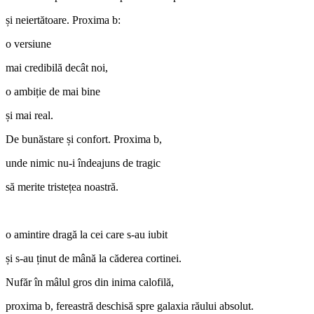
și neiertătoare. Proxima b:
o versiune
mai credibilă decât noi,
o ambiție de mai bine
și mai real.
De bunăstare și confort. Proxima b,
unde nimic nu-i îndeajuns de tragic
să merite tristețea noastră.
o amintire dragă la cei care s-au iubit
și s-au ținut de mână la căderea cortinei.
Nufăr în mâlul gros din inima calofilă,
proxima b, fereastră deschisă spre galaxia răului absolut.