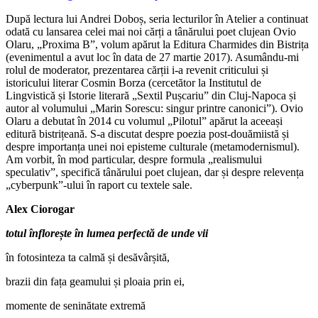
După lectura lui Andrei Doboș, seria lecturilor în Atelier a continuat
odată cu lansarea celei mai noi cărți a tânărului poet clujean Ovio
Olaru, „Proxima B”, volum apărut la Editura Charmides din Bistrița
(evenimentul a avut loc în data de 27 martie 2017). Asumându-mi
rolul de moderator, prezentarea cărții i-a revenit criticului și
istoricului literar Cosmin Borza (cercetător la Institutul de
Lingvistică și Istorie literară „Sextil Pușcariu” din Cluj-Napoca și
autor al volumului „Marin Sorescu: singur printre canonici”). Ovio
Olaru a debutat în 2014 cu volumul „Pilotul” apărut la aceeași
editură bistrițeană. S-a discutat despre poezia post-douămiistă și
despre importanța unei noi episteme culturale (metamodernismul).
Am vorbit, în mod particular, despre formula „realismului
speculativ”, specifică tânărului poet clujean, dar și despre relevența
„cyberpunk”-ului în raport cu textele sale.
Alex Ciorogar
totul înflorește în lumea perfectă de unde vii
în fotosinteza ta calmă și desăvârșită,
brazii din fața geamului și ploaia prin ei,
momente de seninătate extremă