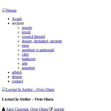
Acasă
secțiuni
poezie
proză
cronică literară
dosare, dezbateri, anchete
eseu
unghiuri și antinomii
cărți
traduceri
arte
anunțuri
arhivă
despre
contact
Lecturi în Atelier – Ovio Olaru
Alex Ciorogar
,
Ovio Olaru
poezie