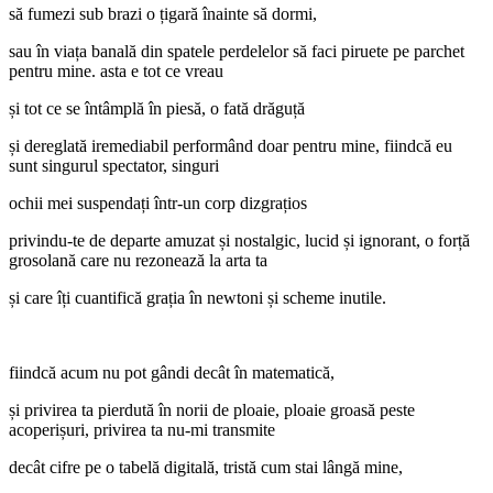
să fumezi sub brazi o țigară înainte să dormi,
sau în viața banală din spatele perdelelor să faci piruete pe parchet
pentru mine. asta e tot ce vreau
și tot ce se întâmplă în piesă, o fată drăguță
și dereglată iremediabil performând doar pentru mine, fiindcă eu
sunt singurul spectator, singuri
ochii mei suspendați într-un corp dizgrațios
privindu-te de departe amuzat și nostalgic, lucid și ignorant, o forță
grosolană care nu rezonează la arta ta
și care îți cuantifică grația în newtoni și scheme inutile.
fiindcă acum nu pot gândi decât în matematică,
și privirea ta pierdută în norii de ploaie, ploaie groasă peste
acoperișuri, privirea ta nu-mi transmite
decât cifre pe o tabelă digitală, tristă cum stai lângă mine,