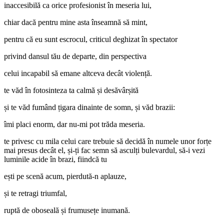
inaccesibilă ca orice profesionist în meseria lui,
chiar dacă pentru mine asta înseamnă să mint,
pentru că eu sunt escrocul, criticul deghizat în spectator
privind dansul tău de departe, din perspectiva
celui incapabil să emane altceva decât violență.
te văd în fotosinteza ta calmă și desăvârșită
și te văd fumând țigara dinainte de somn, și văd brazii:
îmi placi enorm, dar nu-mi pot trăda meseria.
te privesc cu mila celui care trebuie să decidă în numele unor forțe
mai presus decât el, și-ți fac semn să asculți bulevardul, să-i vezi
luminile acide în brazi, fiindcă tu
ești pe scenă acum, pierdută-n aplauze,
și te retragi triumfal,
ruptă de oboseală și frumusețe inumană.