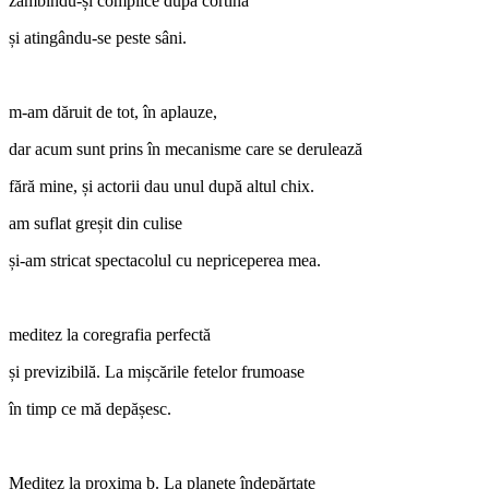
zâmbindu-și complice după cortină
și atingându-se peste sâni.
m-am dăruit de tot, în aplauze,
dar acum sunt prins în mecanisme care se derulează
fără mine, și actorii dau unul după altul chix.
am suflat greșit din culise
și-am stricat spectacolul cu nepriceperea mea.
meditez la coregrafia perfectă
și previzibilă. La mișcările fetelor frumoase
în timp ce mă depășesc.
Meditez la proxima b. La planete îndepărtate