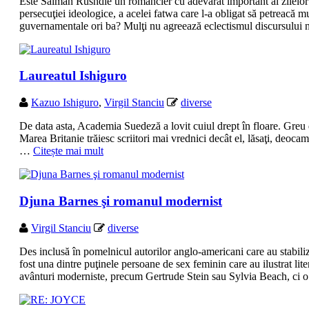
Este Salman Rushdie un romancier cu adevărat important al zilelor
persecuţiei ideologice, a acelei fatwa care l-a obligat să petreacă mul
guvernamentale ori ba? Mulţi nu agreează eclectismul discursului
Laureatul Ishiguro
Kazuo Ishiguro
,
Virgil Stanciu
diverse
De data asta, Academia Suedeză a lovit cuiul drept în floare. Greu de
Marea Britanie trăiesc scriitori mai vrednici decât el, lăsaţi, deoca
…
Citește mai mult
Djuna Barnes şi romanul modernist
Virgil Stanciu
diverse
Des inclusă în pomelnicul autorilor anglo-americani care au stabil
fost una dintre puţinele persoane de sex feminin care au ilustrat liter
avânturi moderniste, precum Gertrude Stein sau Sylvia Beach, ci 