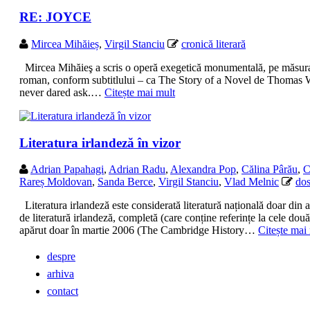
RE: JOYCE
Mircea Mihăieș
,
Virgil Stanciu
cronică literară
Mircea Mihăieş a scris o operă exegetică monumentală, pe măsura 
roman, conform subtitlului – ca The Story of a Novel de Thomas Wo
never dared ask.…
Citește mai mult
Literatura irlandeză în vizor
Adrian Papahagi
,
Adrian Radu
,
Alexandra Pop
,
Călina Pârău
,
C
Rareș Moldovan
,
Sanda Berce
,
Virgil Stanciu
,
Vlad Melnic
dos
Literatura irlandeză este considerată literatură națională doar din 
de literatură irlandeză, completă (care conține referințe la cele două
apărut doar în martie 2006 (The Cambridge History…
Citește mai
despre
arhiva
contact