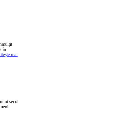
nmulțit
ă în
itește mai
 unui secol
omenit