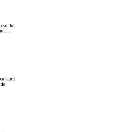
esul lui,
care,…
ca laurii
 de