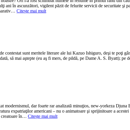
 noastre? Ori i-a fost schimbat numele în renume în primul rând din ca
ţi ani în ascunzători, vigilent păzit de felurite servicii de securitate şi p
 narativ…
Citește mai mult
 contestat sunt meritele literare ale lui Kazuo Ishiguro, deşi te poţi gâ
mdată, să mai aştepte (eu aş fi mers, de pildă, pe Dame A. S. Byatt); pe de
izat modernismul, dar foarte rar analizată minuţios, new-yorkeza Djuna 
atura expatriaţilor americani – nu o animatoare şi sprijinitoare a acestei 
o creatoare în…
Citește mai mult