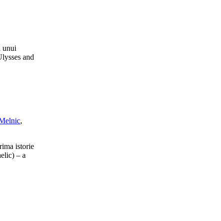
l unui
Ulysses and
Melnic
,
rima istorie
elic) – a