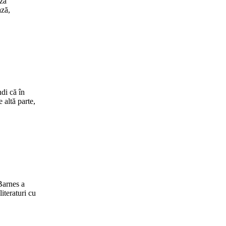
uza
ază,
ndi că în
 altă parte,
Barnes a
literaturi cu