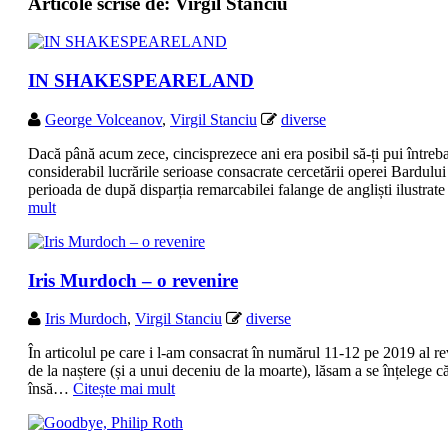
Articole scrise de:
Virgil Stanciu
IN SHAKESPEARELAND
George Volceanov
,
Virgil Stanciu
diverse
Dacă până acum zece, cincisprezece ani era posibil să-ți pui întreb
considerabil lucrările serioase consacrate cercetării operei Bardului
perioada de după disparția remarcabilei falange de angliști ilust
mult
Iris Murdoch – o revenire
Iris Murdoch
,
Virgil Stanciu
diverse
În articolul pe care i l-am consacrat în numărul 11-12 pe 2019 al 
de la naștere (și a unui deceniu de la moarte), lăsam a se înțelege 
însă…
Citește mai mult