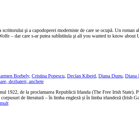
scriitorului şi a capodoperei moderniste de care se ocupă. Un roman a
lfe – dar care s-ar putea subîntitula şi all you wanted to know about 
armen Borbely
,
Cristina Popescu
,
Declan Kiberd
,
Diana Dupu
,
Diana 
are, dezbateri, anchete
anul 1922, de la proclamarea Republicii Irlanda (The Free Irish State). P
 corpusuri de literatură – în limba engleză și în limba irlandeză (Irish Ga
 mult