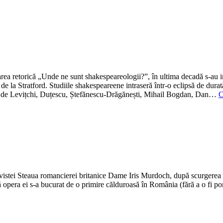
area retorică „Unde ne sunt shakespeareologii?”, în ultima decadă s-au i
 de la Stratford. Studiile shakespeareene intraseră într-o eclipsă de durat
rate de Levițchi, Duțescu, Ștefănescu-Drăgănești, Mihail Bogdan, Dan…
C
revistei Steaua romancierei britanice Dame Iris Murdoch, după scurgerea
că opera ei s-a bucurat de o primire călduroasă în România (fără a o fi p