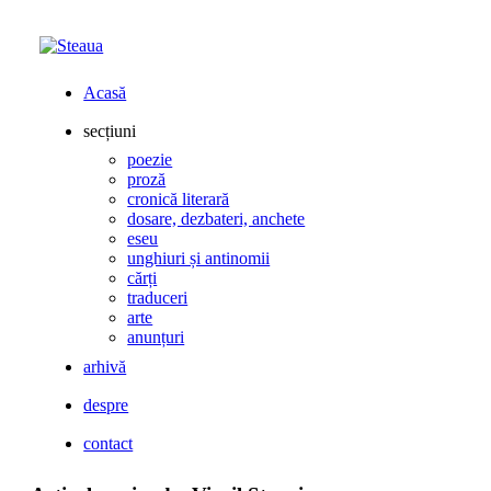
Acasă
secțiuni
poezie
proză
cronică literară
dosare, dezbateri, anchete
eseu
unghiuri și antinomii
cărți
traduceri
arte
anunțuri
arhivă
despre
contact