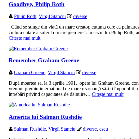
Goodbye, Philip Roth
Philip Roth
,
Virgil Stanciu
diverse
Când se stinge din viață un mare creator, cutuma cere ca palmaresul l
cultura cutare a suferit o mare pierdere”. În cazul lui Philip Roth,
Citește mai mult
Remember Graham Greene
Graham Greene
,
Virgil Stanciu
diverse
După moartea sa, la 3 aprilie 1991, opera lui Graham Greene, consid
vreunui premiu internaţional de mare rezonanţă să-i fi împodobit frun
întrebări privind capacitatea de dăinuire…
Citește mai mult
America lui Salman Rushdie
Salman Rushdie
,
Virgil Stanciu
diverse
,
eseu