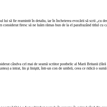
ui să fie reamintit în detaliu, iar în încheierea evocării să scrii „cu dec
 am considerat firesc să ne luăm rămas bun de la el parafrazând titlul cu 
erat cândva cel mai de seamă scriitor postbelic al Marii Britanii (fără 
tea) a intrat, lin şi liniştit, într-un con de umbră, ceea ce ridică o sumă