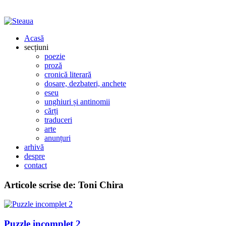
Acasă
secțiuni
poezie
proză
cronică literară
dosare, dezbateri, anchete
eseu
unghiuri și antinomii
cărți
traduceri
arte
anunțuri
arhivă
despre
contact
Articole scrise de:
Toni Chira
Puzzle incomplet 2