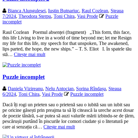
Bianca Alungulesei
,
Iustin Butnariuc
,
Raul Cozlean
,
Steaua
7/2024
,
Theodora Sterpu
,
Toni Chira
,
Vasi Prode
Puzzle
incomplet
Raul Cozlean Poemul absenței (fragment) „This form, this face,
this life Living to live in a world of time beyond me; let me Resign
my life for this life, my speech for that unspoken, The awakened,
lips parted, the hope, the new ships.” – T. S. Eliot I. în spatele tău
stă…
Citește mai mult
Puzzle incomplet
Daniela Vizireanu
,
Nelu Antocian
,
Sorina Rîndașu
,
Steaua
6/2024
,
Toni Chira
,
Vasi Prode
Puzzle incomplet
Dacă îți rogi un prieten sau o prietenă sau o iubită sau un iubit sau
pe oricine găsești prin preajma ta să îți citească la ureche acest dosar
de poezie tânără, s-ar putea să auzi valurile mării izbindu-se de țărm,
pescărușii purtând în piscurile lor comori ciudate și o literatură pe
care ai senzația că…
Citește mai mult