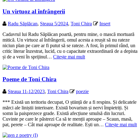
Un virtuoz al înfrângerii
Radu Săplăcan
,
Steaua 5/2024
,
Toni Chira
Insert
Cadavrul lui Radu Săplăcan poartă, pentru mine, o mască mortuară
mitică. Un virtuoz al înfrângerii, omul acesta a reușit să nu rateze
niciun plan pe care ar fi putut să se rateze. A fost, în primul rând, un
critic literar înzestrat, lucid, cu o capacitate extraordinară de a depista
și de a veni în sprijinul…
Citește mai mult
Poeme de Toni Chira
Steaua 11-12/2023
,
Toni Chira
poezie
*** Există un teritoriu decupat, O știință de a fi respins. Și delicatele
mărci ale liniștii interioare. Există bovarism și nervi împietriți. Și
somn la paisprezece grade. Există afecțiune smulsă din lucruri.
Cuvinte pe care le păstrezi Ca să te menții aproape – Scaun, masă,
pat, perete – Cât mai aproape de realitate. Ești un…
Citește mai mult