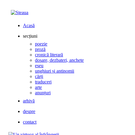
Acasă
secțiuni
poezie
proză
cronică literară
dosare, dezbateri, anchete
eseu
unghiuri și antinomii
cărți
traduceri
arte
anunțuri
arhivă
despre
contact