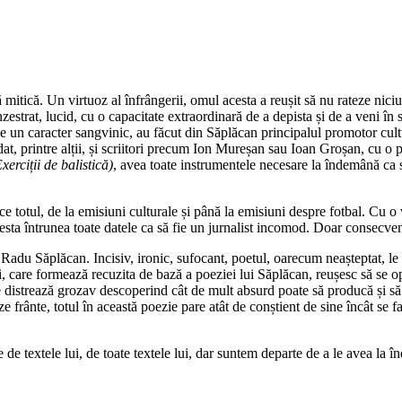
tică. Un virtuoz al înfrângerii, omul acesta a reușit să nu rateze nici
înzestrat, lucid, cu o capacitate extraordinară de a depista și de a veni în 
i de un caracter sangvinic, au făcut din Săplăcan principalul promotor cult
t, printre alții, și scriitori precum Ion Mureșan sau Ioan Groșan, cu o p
xerciții de balistică)
, avea toate instrumentele necesare la îndemână ca 
e totul, de la emisiuni culturale și până la emisiuni despre fotbal. Cu o 
cesta întrunea toate datele ca să fie un jurnalist incomod. Doar consecvenț
i Radu Săplăcan. Incisiv, ironic, sufocant, poetul, oarecum neașteptat, le
ști, care formează recuzita de bază a poeziei lui Săplăcan, reușesc să se 
se distrează grozav descoperind cât de mult absurd poate să producă și să
ze frânte, totul în această poezie pare atât de conștient de sine încât se f
e textele lui, de toate textele lui, dar suntem departe de a le avea la 