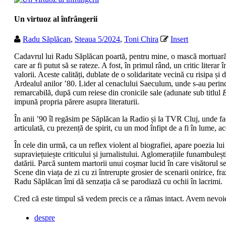
Un virtuoz al înfrângerii
Radu Săplăcan
,
Steaua 5/2024
,
Toni Chira
Insert
Cadavrul lui Radu Săplăcan poartă, pentru mine, o mască mortuară mi
care ar fi putut să se rateze. A fost, în primul rând, un critic literar 
valorii. Aceste calități, dublate de o solidaritate vecină cu risipa ș
Ardealul anilor ’80. Lider al cenaclului Saeculum, unde s-au perinda
remarcabilă, după cum reiese din cronicile sale (adunate sub titlul
E
impună propria părere asupra literaturii.
În anii ’90 îl regăsim pe Săplăcan la Radio și la TVR Cluj, unde fac
articulată, cu prezență de spirit, cu un mod înfipt de a fi în lume, a
În cele din urmă, ca un reflex violent al biografiei, apare poezia lu
supraviețuiește criticului și jurnalistului. Aglomerațiile funambule
datării. Parcă suntem martorii unui coșmar lucid în care visătorul 
Scene din viața de zi cu zi întrerupte grosier de scenarii onirice, fra
Radu Săplăcan îmi dă senzația că se parodiază cu ochii în lacrimi.
Cred că este timpul să vedem precis ce a rămas intact. Avem nevoie d
despre