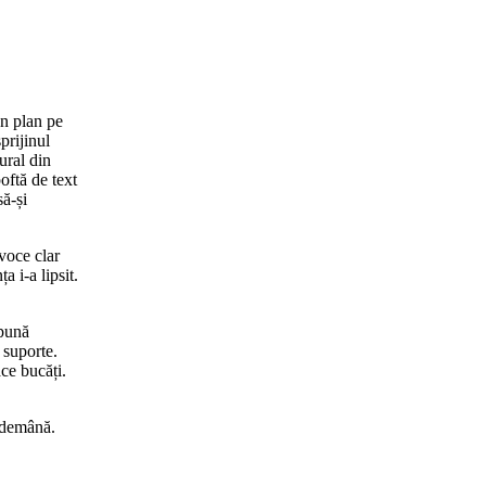
un plan pe
sprijinul
ural din
oftă de text
să-și
voce clar
a i-a lipsit.
opună
 suporte.
ace bucăți.
îndemână.