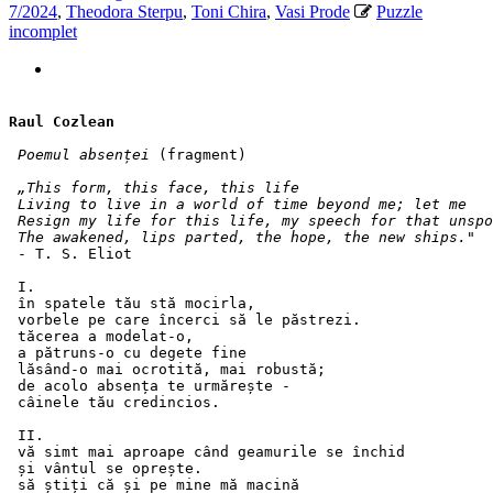
7/2024
,
Theodora Sterpu
,
Toni Chira
,
Vasi Prode
Puzzle
incomplet
Raul Cozlean 
Poemul absenței
 (fragment)
„This form, this face, this life
Living to live in a world of time beyond me; let me 
Resign my life for this life, my speech for that unspo
The awakened, lips parted, the hope, the new ships."
 - T. S. Eliot
 I.
 în spatele tău stă mocirla, 
 vorbele pe care încerci să le păstrezi.
 tăcerea a modelat-o,
 a pătruns-o cu degete fine
 lăsând-o mai ocrotită, mai robustă;
 de acolo absența te urmărește - 
 câinele tău credincios.
 II.
 vă simt mai aproape când geamurile se închid 
 și vântul se oprește. 
 să știți că și pe mine mă macină