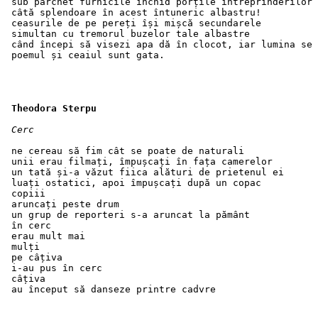
 sub parchet furnicile închid porțile întreprinderilor 
 câtă splendoare în acest întuneric albastru!
 ceasurile de pe pereți își mișcă secundarele
 simultan cu tremorul buzelor tale albastre
 când începi să visezi apa dă în clocot, iar lumina se 
 poemul și ceaiul sunt gata.
Theodora Sterpu 
Cerc
 ne cereau să fim cât se poate de naturali
 unii erau filmați, împușcați în fața camerelor
 un tată și-a văzut fiica alături de prietenul ei
 luați ostatici, apoi împușcați după un copac
 copiii
 aruncați peste drum
 un grup de reporteri s-a aruncat la pământ
 în cerc
 erau mult mai
 mulți
 pe câțiva
 i-au pus în cerc
 câțiva
 au început să danseze printre cadvre