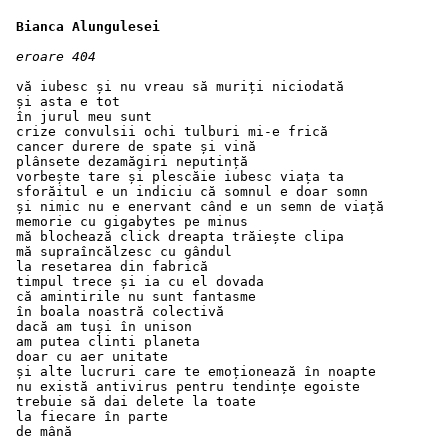
Bianca Alungulesei 
eroare 404
 vă iubesc și nu vreau să muriți niciodată
 și asta e tot
 în jurul meu sunt
 crize convulsii ochi tulburi mi-e frică
 cancer durere de spate și vină
 plânsete dezamăgiri neputință
 vorbește tare și plescăie iubesc viața ta
 sforăitul e un indiciu că somnul e doar somn
 și nimic nu e enervant când e un semn de viață
 memorie cu gigabytes pe minus
 mă blochează click dreapta trăiește clipa
 mă supraîncălzesc cu gândul
 la resetarea din fabrică
 timpul trece și ia cu el dovada
 că amintirile nu sunt fantasme
 în boala noastră colectivă
 dacă am tuși în unison
 am putea clinti planeta
 doar cu aer unitate
 și alte lucruri care te emoționează în noapte
 nu există antivirus pentru tendințe egoiste
 trebuie să dai delete la toate
 la fiecare în parte
 de mână