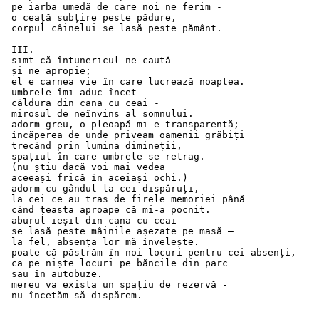
 pe iarba umedă de care noi ne ferim - 
 o ceață subțire peste pădure, 
 corpul câinelui se lasă peste pământ.
 III.
 simt că-întunericul ne caută
 și ne apropie;
 el e carnea vie în care lucrează noaptea.
 umbrele îmi aduc încet 
 căldura din cana cu ceai -  
 mirosul de neînvins al somnului.
 adorm greu, o pleoapă mi-e transparentă;
 încăperea de unde priveam oamenii grăbiți 
 trecând prin lumina dimineții,
 spațiul în care umbrele se retrag.
 (nu știu dacă voi mai vedea 
 aceeași frică în aceiași ochi.) 
 adorm cu gândul la cei dispăruți,
 la cei ce au tras de firele memoriei până 
 când țeasta aproape că mi-a pocnit.
 aburul ieșit din cana cu ceai 
 se lasă peste mâinile așezate pe masă – 
 la fel, absența lor mă învelește.
 poate că păstrăm în noi locuri pentru cei absenți,
 ca pe niște locuri pe băncile din parc 
 sau în autobuze.
 mereu va exista un spațiu de rezervă -
 nu încetăm să dispărem.