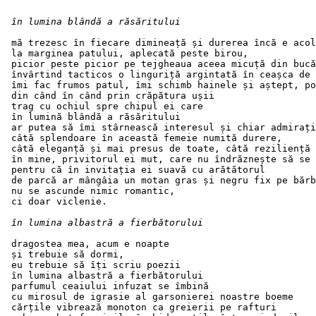
în lumina blândă a răsăritului 
 mă trezesc în fiecare dimineață și durerea încă e acol
 la marginea patului, aplecată peste birou,
 picior peste picior pe tejgheaua aceea micuță din bucă
 învârtind tacticos o linguriță argintată în ceașca de 
 îmi fac frumos patul, îmi schimb hainele și aștept, po
 din când în când prin crăpătura ușii 
 trag cu ochiul spre chipul ei care
 în lumină blândă a răsăritului 
 ar putea să îmi stârnească interesul și chiar admirați
 câtă splendoare în această femeie numită durere,
 câtă eleganță și mai presus de toate, câtă reziliență 
 în mine, privitorul ei mut, care nu îndrăznește să se 
 pentru că în invitația ei suavă cu arătătorul
 de parcă ar mângâia un motan gras și negru fix pe bărb
 nu se ascunde nimic romantic,
 ci doar viclenie.
în lumina albastră a fierbătorului
 dragostea mea, acum e noapte
 și trebuie să dormi,
 eu trebuie să îți scriu poezii
 în lumina albastră a fierbătorului
 parfumul ceaiului infuzat se îmbină 
 cu mirosul de igrasie al garsonierei noastre boeme
 cărțile vibrează monoton ca greierii pe rafturi