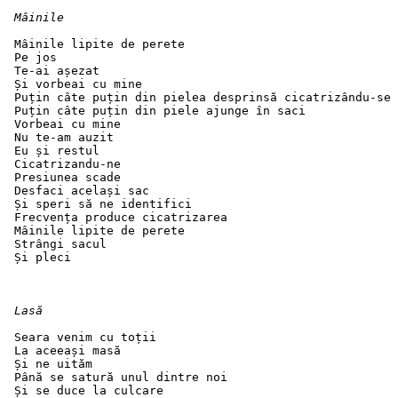
Mâinile
 Mâinile lipite de perete
 Pe jos
 Te-ai așezat
 Și vorbeai cu mine
 Puțin câte puțin din pielea desprinsă cicatrizându-se
 Puțin câte puțin din piele ajunge în saci
 Vorbeai cu mine
 Nu te-am auzit
 Eu și restul
 Cicatrizandu-ne
 Presiunea scade
 Desfaci același sac
 Și speri să ne identifici
 Frecvența produce cicatrizarea
 Mâinile lipite de perete
 Strângi sacul
 Și pleci
Lasă 
 Seara venim cu toții
 La aceeași masă
 Și ne uităm
 Până se satură unul dintre noi
 Și se duce la culcare