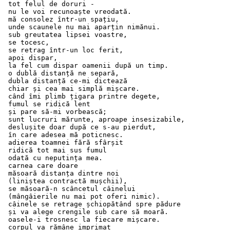
 tot felul de doruri - 
 nu le voi recunoaște vreodată.
 mă consolez într-un spațiu,
 unde scaunele nu mai aparțin nimănui. 
 sub greutatea lipsei voastre,
 se tocesc,
 se retrag într-un loc ferit,
 apoi dispar,
 la fel cum dispar oamenii după un timp.
 o dublă distanță ne separă, 
 dubla distanță ce-mi dictează 
 chiar și cea mai simplă mișcare.
 când îmi plimb țigara printre degete, 
 fumul se ridică lent 
 și pare să-mi vorbească; 
 sunt lucruri mărunte, aproape insesizabile, 
 deslușite doar după ce s-au pierdut, 
 în care adesea mă poticnesc.
 adierea toamnei fără sfârșit
 ridică tot mai sus fumul  
 odată cu neputința mea.  
 carnea care doare 
 măsoară distanța dintre noi 
 (liniștea contractă mușchii), 
 se măsoară-n scâncetul câinelui 
 (mângâierile nu mai pot oferi nimic).
 câinele se retrage șchiopătând spre pădure 
 și va alege crengile sub care să moară.
 oasele-i trosnesc la fiecare mișcare.
 corpul va rămâne imprimat