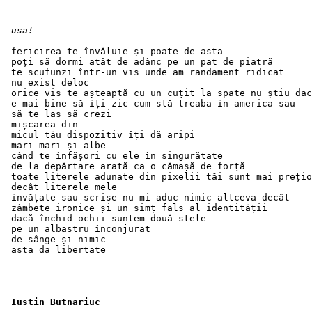
usa! 
 fericirea te învăluie și poate de asta
 poți să dormi atât de adânc pe un pat de piatră
 te scufunzi într-un vis unde am randament ridicat
 nu exist deloc
 orice vis te așteaptă cu un cuțit la spate nu știu dac
 e mai bine să îți zic cum stă treaba în america sau
 să te las să crezi
 mișcarea din
 micul tău dispozitiv îți dă aripi
 mari mari și albe
 când te înfășori cu ele în singurătate
 de la depărtare arată ca o cămașă de forță
 toate literele adunate din pixelii tăi sunt mai prețio
 decât literele mele
 învățate sau scrise nu-mi aduc nimic altceva decât
 zâmbete ironice și un simț fals al identității
 dacă închid ochii suntem două stele
 pe un albastru înconjurat
 de sânge și nimic
 asta da libertate
Iustin Butnariuc 