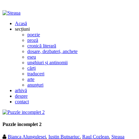
Acasă
secțiuni
poezie
proză
cronică literară
dosare, dezbateri, anchete
eseu
unghiuri și antinomii
cărți
traduceri
arte
anunțuri
arhivă
despre
contact
Puzzle incomplet 2
Bianca Alungulesei
,
Iustin Butnariuc
,
Raul Cozlean
,
Steaua