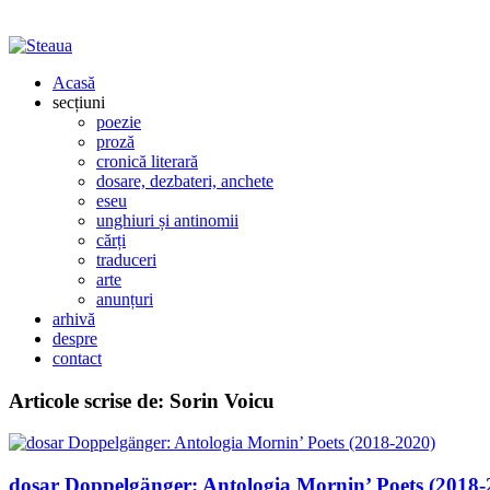
Acasă
secțiuni
poezie
proză
cronică literară
dosare, dezbateri, anchete
eseu
unghiuri și antinomii
cărți
traduceri
arte
anunțuri
arhivă
despre
contact
Articole scrise de:
Sorin Voicu
dosar Doppelgänger: Antologia Mornin’ Poets (2018-