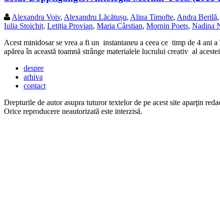
Alexandra Voiv
,
Alexandru Lăcătușu
,
Alina Timofte
,
Andra Berilă
Iulia Stoichiț
,
Letiția Provian
,
Maria Cârstian
,
Mornin Poets
,
Nadina 
Acest minidosar se vrea a fi un instantaneu a ceea ce timp de 4 ani a 
apărea în această toamnă strânge materialele lucrului creativ al aces
despre
arhiva
contact
Drepturile de autor asupra tuturor textelor de pe acest site aparţin redac
Orice reproducere neautorizată este interzisă.