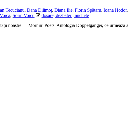
an Tecucianu
,
Dana Dilimoț
,
Diana Ilie
,
Florin Spătaru
,
Ioana Hodor
,
Voica
,
Sorin Voicu
dosare, dezbateri, anchete
munității noastre – Mornin’ Poets. Antologia Doppelgänger, ce urmează a