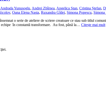
,
Andrada Yunusoglu
,
Andrei Zbîrnea
,
Angelica Stan
,
Cristina Ștefan
,
D
Nicolov
,
Oana Elena Nasta
,
Ruxandra Gîdei
,
Simona Popescu
,
Simona 
însemnat o serie de ateliere de scriere creatoare ce stau sub titlul co
tei echipe în constantă transformare. Au fost, până la…
Citește mai mult
ţiei.