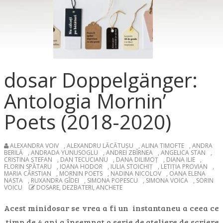
dosar Doppelgänger:
Antologia Mornin’
Poets (2018-2020)
ALEXANDRA VOIV
,
ALEXANDRU LĂCĂTUȘU
,
ALINA TIMOFTE
,
ANDRA
BERILĂ
,
ANDRADA YUNUSOGLU
,
ANDREI ZBÎRNEA
,
ANGELICA STAN
,
CRISTINA ȘTEFAN
,
DAN TECUCIANU
,
DANA DILIMOȚ
,
DIANA ILIE
,
FLORIN SPĂTARU
,
IOANA HODOR
,
IULIA STOICHIȚ
,
LETIȚIA PROVIAN
,
MARIA CÂRSTIAN
,
MORNIN POETS
,
NADINA NICOLOV
,
OANA ELENA
NASTA
,
RUXANDRA GÎDEI
,
SIMONA POPESCU
,
SIMONA VOICA
,
SORIN
VOICU
DOSARE, DEZBATERI, ANCHETE
Acest minidosar se vrea a fi un instantaneu a ceea ce
timp de 4 ani a însemnat o serie de ateliere de scriere