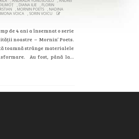
RILĂ
,
ANDRADA YUNUSOGLU
,
ANDREI
DILIMOȚ
,
DIANA ILIE
,
FLORIN
RSTIAN
,
MORNIN POETS
,
NADINA
SIMONA VOICA
,
SORIN VOICU
imp de 4 ani a însemnat o serie
nității noastre – Mornin’ Poets.
tă toamnă strânge materialele
nsformare. Au fost, până la…