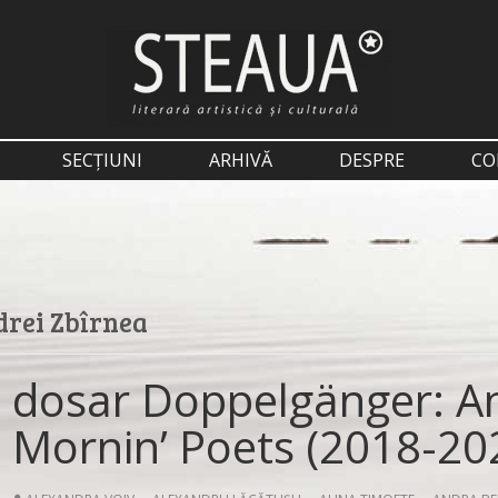
SECȚIUNI
ARHIVĂ
DESPRE
CO
rei Zbîrnea
dosar Doppelgänger: An
Mornin’ Poets (2018-20