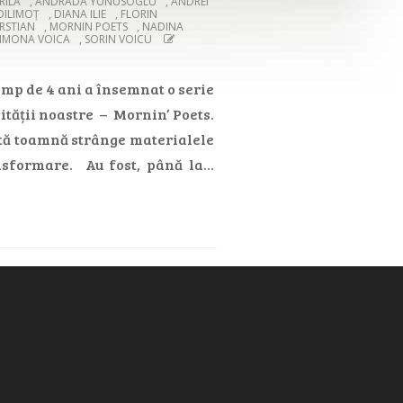
RILĂ
,
ANDRADA YUNUSOGLU
,
ANDREI
DILIMOȚ
,
DIANA ILIE
,
FLORIN
RSTIAN
,
MORNIN POETS
,
NADINA
SIMONA VOICA
,
SORIN VOICU
imp de 4 ani a însemnat o serie
nității noastre – Mornin’ Poets.
tă toamnă strânge materialele
nsformare. Au fost, până la…