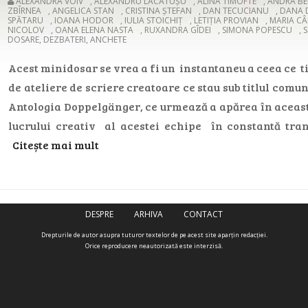
ALEXANDRA VOIV
,
ALEXANDRU LĂCĂTUȘU
,
ALINA TIMOFTE
,
ANDRA BE
ZBÎRNEA
,
ANGELICA STAN
,
CRISTINA ȘTEFAN
,
DAN TECUCIANU
,
DANA 
SPĂTARU
,
IOANA HODOR
,
IULIA STOICHIȚ
,
LETIȚIA PROVIAN
,
MARIA CÂ
NICOLOV
,
OANA ELENA NASTA
,
RUXANDRA GÎDEI
,
SIMONA POPESCU
,
DOSARE, DEZBATERI, ANCHETE
Acest minidosar se vrea a fi un instantaneu a ceea ce t
de ateliere de scriere creatoare ce stau sub titlul comu
Antologia Doppelgänger, ce urmează a apărea în aceas
lucrului creativ al acestei echipe în constantă tra
Citește mai mult
DESPRE
ARHIVA
CONTACT
Drepturile de autor asupra tuturor textelor de pe acest site aparţin redacţiei.
Orice reproducere neautorizată este interzisă.