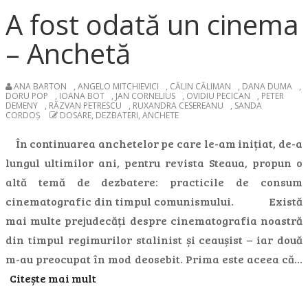
A fost odată un cinema
– Anchetă
ANA BARTON
,
ANGELO MITCHIEVICI
,
CĂLIN CĂLIMAN
,
DANA DUMA
,
DORU POP
,
IOANA BOT
,
JAN CORNELIUS
,
OVIDIU PECICAN
,
PETER
DEMENY
,
RĂZVAN PETRESCU
,
RUXANDRA CESEREANU
,
SANDA
CORDOȘ
DOSARE, DEZBATERI, ANCHETE
În continuarea anchetelor pe care le-am inițiat, de-a
lungul ultimilor ani, pentru revista Steaua, propun o
altă temă de dezbatere: practicile de consum
cinematografic din timpul comunismului. Există
mai multe prejudecăți despre cinematografia noastră
din timpul regimurilor stalinist și ceaușist – iar două
m-au preocupat în mod deosebit. Prima este aceea că…
Citește mai mult