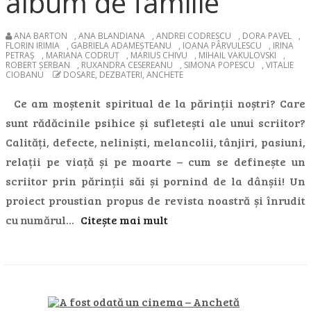
album de familie
ANA BARTON
,
ANA BLANDIANA
,
ANDREI CODRESCU
,
DORA PAVEL
,
FLORIN IRIMIA
,
GABRIELA ADAMEȘTEANU
,
IOANA PÂRVULESCU
,
IRINA
PETRAȘ
,
MARIANA CODRUȚ
,
MARIUS CHIVU
,
MIHAIL VAKULOVSKI
,
ROBERT ȘERBAN
,
RUXANDRA CESEREANU
,
SIMONA POPESCU
,
VITALIE
CIOBANU
DOSARE, DEZBATERI, ANCHETE
Ce am moștenit spiritual de la părinții noștri? Care
sunt rădăcinile psihice și sufletești ale unui scriitor?
Calități, defecte, neliniști, melancolii, tânjiri, pasiuni,
relații pe viață și pe moarte – cum se definește un
scriitor prin părinții săi și pornind de la dânșii! Un
proiect proustian propus de revista noastră și înrudit
cu numărul…
Citește mai mult