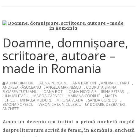
Doamne, domnișoare,
scriitoare, autoare –
made in Romania
ADINA DINIȚOIU
,
ALINA PURCARU
,
ANA BARTON
,
ANDRA ROTARU
,
ANDREEA RĂSUCEANU
,
ANGELA MARINESCU
,
CODRUȚA SIMINA
,
FLOAREA ȚUȚUIANU
,
IOANA BOT
,
IOANA NICOLAIE
,
IRINA PETRAȘ
,
IULIA MILITARU
,
MAGDA CÂRNECI
,
MARIANA CODRUȚ
,
MARTA
PETREU
,
MIHAELA MUDURE
,
MIRUNA VLADA
,
SANDA CORDOȘ
,
SIMONA POPESCU
,
VERONICA D. NICULESCU
DOSARE, DEZBATERI,
ANCHETE
Acum un deceniu am inițiat o primă anchetă amplă
despre literatura scrisă de femei, în România, anchetă