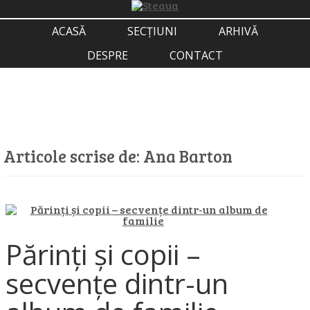
ACASĂ
SECȚIUNI
ARHIVĂ
DESPRE
CONTACT
Articole scrise de:
Ana Barton
Părinți și copii –
secvențe dintr-un