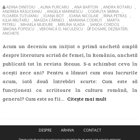
ADINA DINIȚOIU
,
ALINA PURCARU
,
ANA BARTON
,
ANDRA ROTARU
,
ANDREEA RĂSUCEANU
,
ANGELA MARINESCU
,
CODRUȚA SIMINA
,
FLOAREA ȚUȚUIANU
,
IOANA BOT
,
IOANA NICOLAIE
,
IRINA PETRAȘ
,
IULIA MILITARU
,
MAGDA CÂRNECI
,
MARIANA CODRUȚ
,
MARTA
PETREU
,
MIHAELA MUDURE
,
MIRUNA VLADA
,
SANDA CORDOȘ
,
SIMONA POPESCU
,
VERONICA D. NICULESCU
DOSARE, DEZBATERI,
ANCHETE
Acum un deceniu am inițiat o primă anchetă amplă
despre literatura scrisă de femei, în România, anchetă
publicată tot în revista Steaua. S-a schimbat ceva în
acești zece ani? Pentru a lămuri cum stau lucrurile
acum, iată două întrebări scurte: Cum este să
funcționezi ca scriitoare în cultura română, în
general? Cum este sa fii…
Citește mai mult
DESPRE
ARHIVA
CONTACT
Drepturile de autor asupra tuturor textelor de pe acest site aparţin redacţiei.