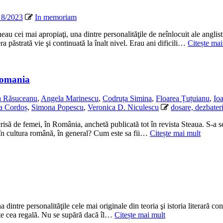
 8/2023
In memoriam
eau cei mai apropiaţi, una dintre personalităţile de neînlocuit ale anglisti
 era păstrată vie şi continuată la înalt nivel. Erau ani dificili…
Citește mai
Romania
a Răsuceanu
,
Angela Marinescu
,
Codruța Simina
,
Floarea Țuțuianu
,
Io
a Cordoș
,
Simona Popescu
,
Veronica D. Niculescu
dosare, dezbater
isă de femei, în România, anchetă publicată tot în revista Steaua. S-a s
e în cultura română, în general? Cum este sa fii…
Citește mai mult
na dintre personalităţile cele mai originale din teoria şi istoria literară
este cea regală. Nu se supără dacă îl…
Citește mai mult