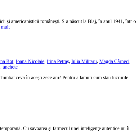
cii şi americanisticii româneşti. S-a născut la Blaj, în anul 1941, într-o
 mult
ana Bot
,
Ioana Nicolaie
,
Irina Petraș
,
Iulia Militaru
,
Magda Cârneci
,
i, anchete
chimbat ceva în acești zece ani? Pentru a lămuri cum stau lucrurile
 contemporană. Cu savoarea şi farmecul unei inteligenţe autentice nu îi