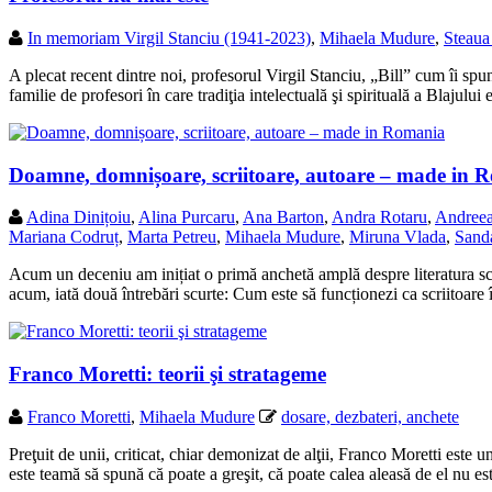
In memoriam Virgil Stanciu (1941-2023)
,
Mihaela Mudure
,
Steaua
A plecat recent dintre noi, profesorul Virgil Stanciu, „Bill” cum îi spun
familie de profesori în care tradiţia intelectuală şi spirituală a Blajului
Doamne, domnișoare, scriitoare, autoare – made in 
Adina Dinițoiu
,
Alina Purcaru
,
Ana Barton
,
Andra Rotaru
,
Andree
Mariana Codruț
,
Marta Petreu
,
Mihaela Mudure
,
Miruna Vlada
,
Sand
Acum un deceniu am inițiat o primă anchetă amplă despre literatura scr
acum, iată două întrebări scurte: Cum este să funcționezi ca scriitoar
Franco Moretti: teorii şi stratageme
Franco Moretti
,
Mihaela Mudure
dosare, dezbateri, anchete
Preţuit de unii, criticat, chiar demonizat de alţii, Franco Moretti este u
este teamă să spună că poate a greşit, că poate calea aleasă de el nu 