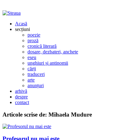
Acasă
secțiuni
poezie
proză
cronică literară
dosare, dezbateri, anchete
eseu
unghiuri și antinomii
cărți
traduceri
arte
anunțuri
arhivă
despre
contact
Articole scrise de:
Mihaela Mudure
Profesorul nu mai este