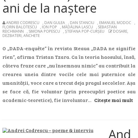
ani de la naștere
ANDREI CODRESCU
,
DAN GULEA
,
DAN STANCIU
,
EMANUEL MODOC
,
FLORIN BALOTESCU
,
ION POP
,
MĂDĂLINA LASCU
,
SEBASTIAN
REICHMANN
,
SIMONA POPESCU
,
ȘTEFANA POP-CURȘEU
DOSARE,
DEZBATERI, ANCHETE
O „DADA-enquête” în revista Steaua „DADA ne signifie
rien”, afirma Tristan Tzara. Ca în teoria haosului, însă,
câteva fraze care „nu însemnau nimic” au contribuit la
crearea uneia dintre vocile cele mai puternice ale
umanității, voce care a trecut deja pragul secolelor. Așa
se face că, fie voluntar (prin preocupări poetice sau
academic-teoretice), fie involuntar…
Citește mai mult
And