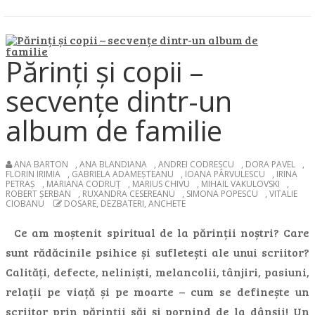
Părinți și copii –
secvențe dintr-un
album de familie
ANA BARTON
,
ANA BLANDIANA
,
ANDREI CODRESCU
,
DORA PAVEL
,
FLORIN IRIMIA
,
GABRIELA ADAMEȘTEANU
,
IOANA PÂRVULESCU
,
IRINA
PETRAȘ
,
MARIANA CODRUȚ
,
MARIUS CHIVU
,
MIHAIL VAKULOVSKI
,
ROBERT ȘERBAN
,
RUXANDRA CESEREANU
,
SIMONA POPESCU
,
VITALIE
CIOBANU
DOSARE, DEZBATERI, ANCHETE
Ce am moștenit spiritual de la părinții noștri? Care
sunt rădăcinile psihice și sufletești ale unui scriitor?
Calități, defecte, neliniști, melancolii, tânjiri, pasiuni,
relații pe viață și pe moarte – cum se definește un
scriitor prin părinții săi și pornind de la dânșii! Un