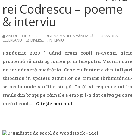
rei Codrescu – poeme
& interviu
ANDREI CODRESCU
,
CRISTINA MATILDA VĂNOAGĂ
,
RUXANDRA
CESEREANU
DIVERSE
,
INTERVIU
Pandemic 2020 * Când eram copil n-aveam nicio
problemă să distrug lumea prin telepatie. Vecinii care
ne invadaseră bucătăria. Case cu fantome din tufișuri
sălbatice în spatele zidurilor de ciment fărămițându-
se acolo unde stafiile strigă. Tatăl vitreg care mi l-a
smuls din brațe pe câinele Nemo și l-a dat cuiva pe care
încă îl caut.…
Citește mai mult