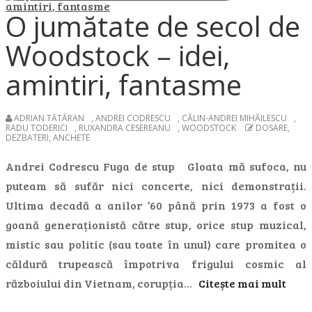
O jumătate de secol de
Woodstock – idei,
amintiri, fantasme
ADRIAN TĂTĂRAN
,
ANDREI CODRESCU
,
CĂLIN-ANDREI MIHĂILESCU
,
RADU TODERICI
,
RUXANDRA CESEREANU
,
WOODSTOCK
DOSARE,
DEZBATERI, ANCHETE
Andrei Codrescu Fuga de stup Gloata mă sufoca, nu
puteam să sufăr nici concerte, nici demonstrații.
Ultima decadă a anilor ’60 până prin 1973 a fost o
goană generaționistă către stup, orice stup muzical,
mistic sau politic (sau toate în unul) care promitea o
căldură trupească împotriva frigului cosmic al
războiului din Vietnam, corupția…
Citește mai mult