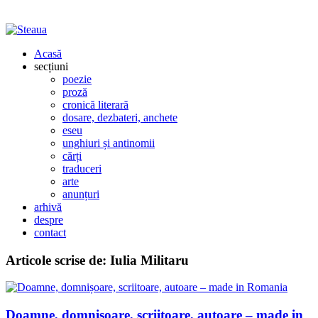
Acasă
secțiuni
poezie
proză
cronică literară
dosare, dezbateri, anchete
eseu
unghiuri și antinomii
cărți
traduceri
arte
anunțuri
arhivă
despre
contact
Articole scrise de:
Iulia Militaru
Doamne, domnișoare, scriitoare, autoare – made in