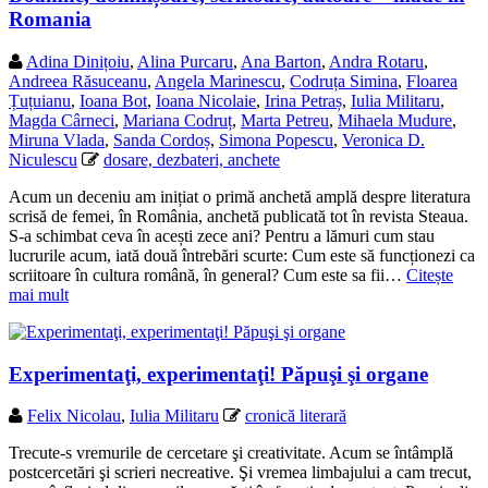
Romania
Adina Dinițoiu
,
Alina Purcaru
,
Ana Barton
,
Andra Rotaru
,
Andreea Răsuceanu
,
Angela Marinescu
,
Codruța Simina
,
Floarea
Țuțuianu
,
Ioana Bot
,
Ioana Nicolaie
,
Irina Petraș
,
Iulia Militaru
,
Magda Cârneci
,
Mariana Codruț
,
Marta Petreu
,
Mihaela Mudure
,
Miruna Vlada
,
Sanda Cordoș
,
Simona Popescu
,
Veronica D.
Niculescu
dosare, dezbateri, anchete
Acum un deceniu am inițiat o primă anchetă amplă despre literatura
scrisă de femei, în România, anchetă publicată tot în revista Steaua.
S-a schimbat ceva în acești zece ani? Pentru a lămuri cum stau
lucrurile acum, iată două întrebări scurte: Cum este să funcționezi ca
scriitoare în cultura română, în general? Cum este sa fii…
Citește
mai mult
Experimentaţi, experimentaţi! Păpuşi şi organe
Felix Nicolau
,
Iulia Militaru
cronică literară
Trecute-s vremurile de cercetare şi creativitate. Acum se întâmplă
postcercetări şi scrieri necreative. Şi vremea limbajului a cam trecut,