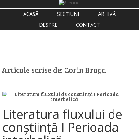
ACASĂ
SECȚIUNI
ARHIVĂ
DESPRE
CONTACT
Articole scrise de:
Corin Braga
Literatura fluxului de
conștiință I Perioada