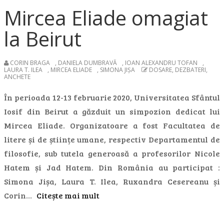
Mircea Eliade omagiat
la Beirut
CORIN BRAGA
,
DANIELA DUMBRAVĂ
,
IOAN ALEXANDRU TOFAN
,
LAURA T. ILEA
,
MIRCEA ELIADE
,
SIMONA JIȘA
DOSARE, DEZBATERI,
ANCHETE
În perioada 12-13 februarie 2020, Universitatea Sfântul
Iosif din Beirut a găzduit un simpozion dedicat lui
Mircea Eliade. Organizatoare a fost Facultatea de
litere și de științe umane, respectiv Departamentul de
filosofie, sub tutela generoasă a profesorilor Nicole
Hatem și Jad Hatem. Din România au participat :
Simona Jișa, Laura T. Ilea, Ruxandra Cesereanu și
Corin…
Citește mai mult