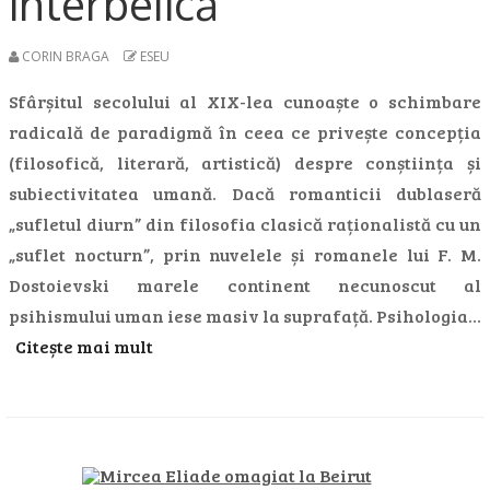
interbelică
CORIN BRAGA
ESEU
Sfârșitul secolului al XIX-lea cunoaște o schimbare
radicală de paradigmă în ceea ce privește concepția
(filosofică, literară, artistică) despre conștiința și
subiectivitatea umană. Dacă romanticii dublaseră
„sufletul diurn” din filosofia clasică raționalistă cu un
„suflet nocturn”, prin nuvelele și romanele lui F. M.
Dostoievski marele continent necunoscut al
psihismului uman iese masiv la suprafață. Psihologia…
Citește mai mult