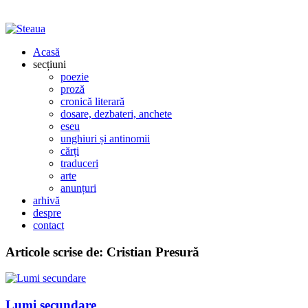
Acasă
secțiuni
poezie
proză
cronică literară
dosare, dezbateri, anchete
eseu
unghiuri și antinomii
cărți
traduceri
arte
anunțuri
arhivă
despre
contact
Articole scrise de:
Cristian Presură
Lumi secundare