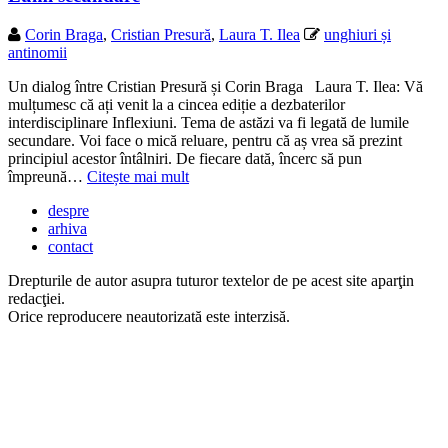
Corin Braga
,
Cristian Presură
,
Laura T. Ilea
unghiuri și
antinomii
Un dialog între Cristian Presură și Corin Braga Laura T. Ilea: Vă
mulțumesc că ați venit la a cincea ediție a dezbaterilor
interdisciplinare Inflexiuni. Tema de astăzi va fi legată de lumile
secundare. Voi face o mică reluare, pentru că aș vrea să prezint
principiul acestor întâlniri. De fiecare dată, încerc să pun
împreună…
Citește mai mult
despre
arhiva
contact
Drepturile de autor asupra tuturor textelor de pe acest site aparţin
redacţiei.
Orice reproducere neautorizată este interzisă.