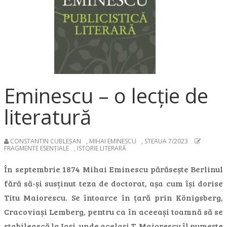
Eminescu – o lecție de
literatură
CONSTANTIN CUBLEȘAN
,
MIHAI EMINESCU
,
STEAUA 7/2023
FRAGMENTE ESENȚIALE
,
ISTORIE LITERARĂ
În septembrie 1874 Mihai Eminescu părăsește Berlinul
fără să-și susținut teza de doctorat, așa cum își dorise
Titu Maiorescu. Se întoarce în țară prin Königsberg,
Cracoviași Lemberg, pentru ca în aceeași toamnă să se
stabilească la Iași, unde același T. Maiorescu îl numește