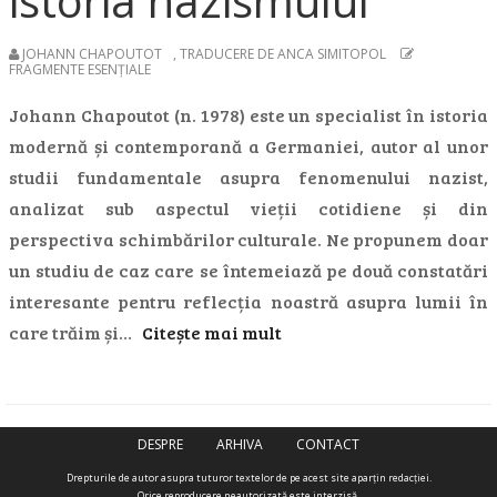
istoria nazismului
JOHANN CHAPOUTOT
,
TRADUCERE DE ANCA SIMITOPOL
FRAGMENTE ESENȚIALE
Johann Chapoutot (n. 1978) este un specialist în istoria
modernă și contemporană a Germaniei, autor al unor
studii fundamentale asupra fenomenului nazist,
analizat sub aspectul vieții cotidiene și din
perspectiva schimbărilor culturale. Ne propunem doar
un studiu de caz care se întemeiază pe două constatări
interesante pentru reflecția noastră asupra lumii în
care trăim și…
Citește mai mult
DESPRE
ARHIVA
CONTACT
Drepturile de autor asupra tuturor textelor de pe acest site aparţin redacţiei.
Orice reproducere neautorizată este interzisă.