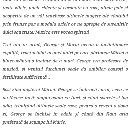
toate zilele, unele ridente și coronate cu roze, altele pale și
acoperite de un văl tenebros; ultimele mugete ale vântului
prin frunze par a modula ariele ce ne apropie de suvenirile
dulci sau triste: Muzica este vocea spiritul
Trei ani în urmă, George și Maria aveau o încântătoare
copiliță, fructul iubit al unei uniri pe care părintele Măriei a
binecuvântat-o înainte de a muri. George era profesore de
muzică, și venitul fucciunei seale da ambilor consoți o
fertilitate sufficientă…
Sosi ziua nașterei Măriei. George se îmbracă curat, ceea ce
nu făcuse încă; umplu odaia cu flori, și când soarele-și lua
adio, trimițând ultimele seale raze, pentru-a reveni a doua
zi, George se închise în odaie și cântă din flaut aria
preferată de scumpa lui Mărie.