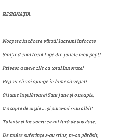
RESIGNAȚIA
Noaptea în tăcere vărsăi lacremi înfocate
Simțind cum focul fuge din junele meu pept!
Privesc a mele zile cu totul înnorate!
Regret că voi ajunge în lume să veget!
0! lume înșelătoare! Sunt june și o noapte,
0 noapte de urgie … și păru-mi s-au albit!
Talente și foc sacru ce-mi fură de sus date,
De multe suferințe s-au stins, m-au părăsit,