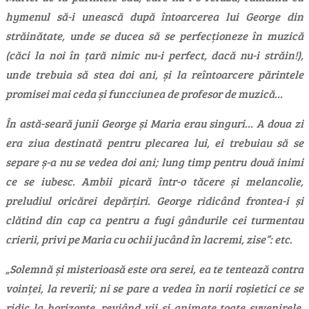
hymenul să-i unească după întoarcerea lui George din
străinătate, unde se ducea să se perfecționeze în muzică
(căci la noi în țară nimic nu-i perfect, dacă nu-i străin!),
unde trebuia să stea doi ani, și la reîntoarcere părintele
promisei mai ceda și funcciunea de profesor de muzică…
În astă-seară junii George și Maria erau singuri… A doua zi
era ziua destinată pentru plecarea lui, ei trebuiau să se
separe ș-a nu se vedea doi ani; lung timp pentru două inimi
ce se iubesc. Ambii picară într-o tăcere și melancolie,
preludiul oricărei depărțiri. George ridicând frontea-i și
clătind din cap ca pentru a fugi gândurile cei turmentau
crierii, privi pe Maria cu ochii jucând în lacremi, zise”: etc.
„Solemnă și misterioasă este ora serei, ea te tentează contra
voinței, la reverii; ni se pare a vedea în norii roșietici ce se
ridic la horizonte, reviând vii și animate toate suvenirele,