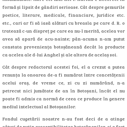
formă și lipsit de gândiri serioase. Cât despre gemurile
poetice, literare, medicale, financiare, juridice etc.
etc., cari ar fi să iasă alături cu breasla pe care d. R. o
tratează c-un dispreț pe care ea nu-l merită, acelea vor
avea să apară de acu-nainte; pân-acuma n-am putut
constata proveniența botoșăneană decât la producte
ca acelea ale d-lui Anghel și ale altora de acelaș soi.
Cât despre redactorul acestei foi, el a crezut a putea
renunța la onoarea de-a fi numărat între concetățenii
acelui oraș, de vreme ce, zi cu zi numărând, n-a
petrecut nici jumătate de an în Botoșani, încât el nu
poate fi admis ca normă de ceea ce produce în genere
mediul intelectual al Botoșanilor.
Fondul cugetării noastre n-au fost deci de a atinge
câtuși de puțin susceptibilitatea botoșănenilor, ci a fost