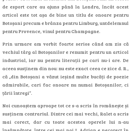
de esport care au ajuns până la Londra, încât acest
articol este tot așa de bine un titlu de onoare pentru
Botoșani precum e brânza pentru Limburg, untdelemnul
pentru Provence, vinul pentru Champagne.
Prin urmare am vorbit foarte serios când am zis că
vechiul târg al Botoșanilor e renumit pentru un articol
industrial, iar nu pentru literații pe cari nu-i are. De
aceea susținem din nou: nu este exact ceea ce zice d. R.,
că „din Botoșani a văzut ieșind multe bucăți de poezie
admirabile, cari fac onoare nu numai Botoșanilor, ci
țării întregi”.
Noi cunoaștem aproape tot ce s-a scris în românește și
susținem contrariul. Dintre cei mai vechi, Ralet a scris
mai corect, dar cu toate acestea operele lui n-au
însămnătate. între cei mai noi I. Adrian e necorect în