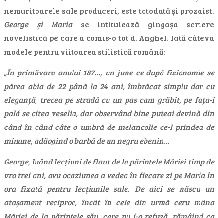
nemuritoarele sale produceri, este totodată și prozaist.
George și Maria
se intitulează gingașa scriere
novelistică pe care a comis-o tot d. Anghel. lată câteva
modele pentru viitoarea stilistică română:
„În primăvara anului 187…, un june ce după fizionomie se
părea abia de 22 până la 24 ani, îmbrăcat simplu dar cu
eleganță, trecea pe stradă cu un pas cam grăbit, pe fața-i
pală se citea veselia, dar observând bine puteai devină din
când în când câte o umbră de melancolie ce-l prindea de
minune, adăogind o barbă de un negru ebenin…
George, luând lecțiuni de flaut de la părintele Măriei timp de
vro trei ani, avu ocaziunea a vedea în fiecare zi pe Maria în
ora fixată pentru lecțiunile sale. De aici se născu un
atașament reciproc, încât în cele din urmă ceru mâna
Măriei de la părintele său, care nu i-o refuză, rămâind ca