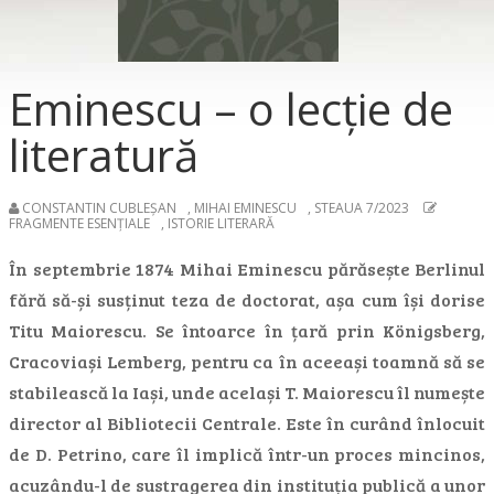
Eminescu – o lecție de
literatură
CONSTANTIN CUBLEȘAN
,
MIHAI EMINESCU
,
STEAUA 7/2023
FRAGMENTE ESENȚIALE
,
ISTORIE LITERARĂ
În septembrie 1874 Mihai Eminescu părăsește Berlinul
fără să-și susținut teza de doctorat, așa cum își dorise
Titu Maiorescu. Se întoarce în țară prin Königsberg,
Cracoviași Lemberg, pentru ca în aceeași toamnă să se
stabilească la Iași, unde același T. Maiorescu îl numește
director al Bibliotecii Centrale. Este în curând înlocuit
de D. Petrino, care îl implică într-un proces mincinos,
acuzându-l de sustragerea din instituția publică a unor