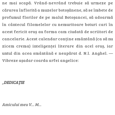
ne mai scapă. Vrând-nevrând trebuie să urmeze pe
cărarea înflorită a muzelor botoșănene, să se îmbete de
profumul florilor de pe malul Botoșancei, să adoarmă
în cântecul filomelelor cu nemuritoare boturi cari în
acest fericit oraș au forma cam ciudată de scriitori de
cancelarie. Acest calendar conține smântână (ca să nu
zicem crema) inteligenței literare din acel oraș, iar
untul din acea smântână e neapărat d. N.l. Anghel. —
Vibreze așadar coarda arfei angelice:
„
DEDICAȚIE
Amicului meu V… M…