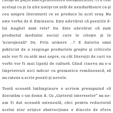
același ca și în alte notițe tot atât de nendurătoare ca și
cea asupra literaturei ce se produce în acel oraș. Nu
este vorba de d. Eminescu. Este adevărat că poeziile d-
lui Anghel sunt rele? Da. Este adevărat că sunt
productul mediului social care le citește și le
’ncurajează? Da. Prin urmare …? E datoria unui
publicist de a respinge productele greșite și criticele
sale vor fi cu atât mai aspre, cu cât literații de cari va
vorbi vor fi mai lipsiți de cultură. Când cineva nu s-a
împrietenit nici măcar cu gramatica românească, să
nu cuteze a scrie poezii și novele.
Toată această întâmpinare o scriem presupuind că
discutăm c-un domn R. Cu „Curierul intereselor” nu ne-
am fi dat această osteneală, căci pentru redactorul
acelui ziar orișice abstracțiune e dincolo de sfera