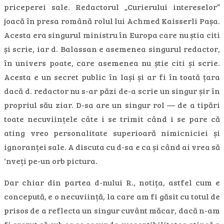
priceperei sale. Redactorul „Curierului intereselor”
joacă în presa română rolul lui Achmed Kaisserli Pașa.
Acesta era singurul ministru în Europa care nu știa citi
și scrie, iar d. Balassan e asemenea singurul redactor,
în univers poate, care asemenea nu știe citi și scrie.
Acesta e un secret public în lași și ar fi în toată țara
dacă d. redactor nu s-ar păzi de-a scrie un singur șir în
propriul său ziar. D-sa are un singur rol — de a tipări
toate necuviințele câte i se trimit când i se pare că
ating vreo personalitate superioară nimicniciei și
ignoranței sale. A discuta cu d-sa e ca și când ai vrea să
‘nveți pe-un orb pictura.
Dar chiar din partea d-nului R., notița, astfel cum e
concepută, e o necuviință, la care am fi găsit cu totul de
prisos de a reflecta un singur cuvânt măcar, dacă n-am