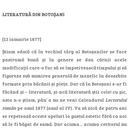
LITERATURĂ DIN BOTOȘANI
[12 ianuarie 1877]
Știam odată că în vechiul târg al Botoșanilor se face
pastramă bună și în genere se dau cărnii acele
modificații care-o fac să se împotivească timpului și să
figureze sub numirea generală de mezelic în deosebite
formate prin băcănii și piețe. Dar că în Botoșani s-ar fi
făcând și – literatură, și-ncă literatură știi cole! cu șic,
asta n-o știam, pân’ a nu ne veni Calendarul
Lectorului
român
pe anul 1877 (anul al IV). Va să zică de patru ani
se repetează aceste apeluri la gustul estetic fără ca noi
să le fi băgat de samă. Dar acuma… acuma cetitorul nu