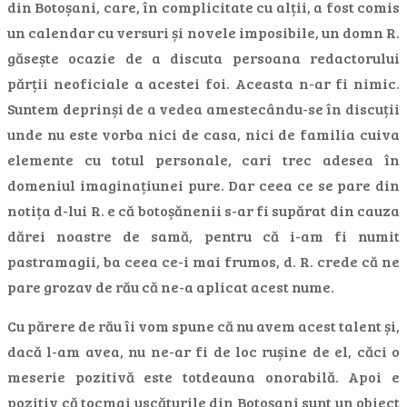
din Botoșani, care, în complicitate cu alții, a fost comis
un calendar cu versuri și novele imposibile, un domn R.
găsește ocazie de a discuta persoana redactorului
părții neoficiale a acestei foi. Aceasta n-ar fi nimic.
Suntem deprinși de a vedea amestecându-se în discuții
unde nu este vorba nici de casa, nici de familia cuiva
elemente cu totul personale, cari trec adesea în
domeniul imaginațiunei pure. Dar ceea ce se pare din
notița d-lui R. e că botoșănenii s-ar fi supărat din cauza
dărei noastre de samă, pentru că i-am fi numit
pastramagii, ba ceea ce-i mai frumos, d. R. crede că ne
pare grozav de rău că ne-a aplicat acest nume.
Cu părere de rău îi vom spune că nu avem acest talent și,
dacă l-am avea, nu ne-ar fi de loc rușine de el, căci o
meserie pozitivă este totdeauna onorabilă. Apoi e
pozitiv că tocmai uscăturile din Botoșani sunt un obiect