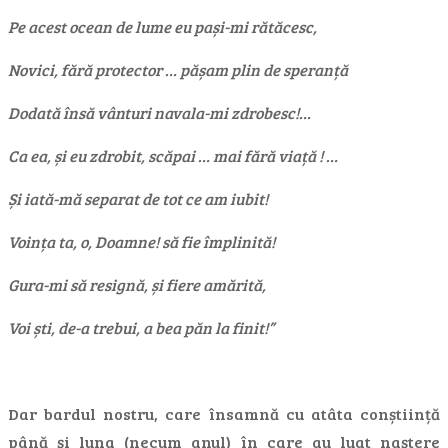
Pe acest ocean de lume eu pași-mi rătăcesc,
Novici, fără protector … pășam plin de speranță
Dodată însă vânturi navala-mi zdrobesc!…
Ca ea, și eu zdrobit, scăpai … mai fără viață ! …
Și iată-mă separat de tot ce am iubit!
Voința ta, o, Doamne! să fie împlinită!
Gura-mi să resignă, și fiere amărită,
Voi ști, de-a trebui, a bea păn la finit!”
Dar bardul nostru, care însamnă cu atâta conștiință
până și luna (necum anul) în care au luat naștere