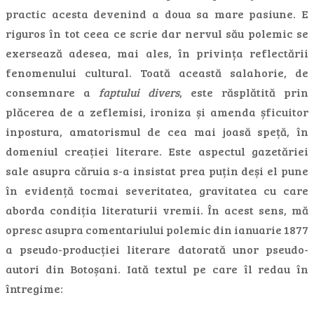
practic acesta devenind a doua sa mare pasiune. E
riguros în tot ceea ce scrie dar nervul său polemic se
exersează adesea, mai ales, în privința reflectării
fenomenului cultural. Toată această salahorie, de
consemnare a
faptului divers
, este răsplătită prin
plăcerea de a zeflemisi, ironiza și amenda șficuitor
inpostura, amatorismul de cea mai joasă speță, în
domeniul creației literare. Este aspectul gazetăriei
sale asupra căruia s-a insistat prea puțin deși el pune
în evidență tocmai severitatea, gravitatea cu care
aborda condiția literaturii vremii. În acest sens, mă
opresc asupra comentariului polemic din ianuarie 1877
a pseudo-producției literare datorată unor pseudo-
autori din Botoșani. Iată textul pe care îl redau în
întregime: