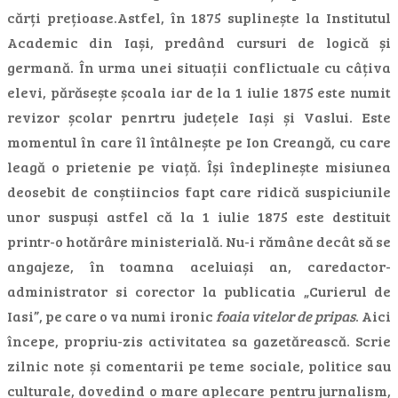
cărți prețioase.Astfel, în 1875 suplinește la Institutul
Academic din Iași, predând cursuri de logică și
germană. În urma unei situații conflictuale cu câțiva
elevi, părăsește școala iar de la 1 iulie 1875 este numit
revizor școlar penrtru județele Iași și Vaslui. Este
momentul în care îl întâlnește pe Ion Creangă, cu care
leagă o prietenie pe viață. Își îndeplinește misiunea
deosebit de conștiincios fapt care ridică suspiciunile
unor suspuși astfel că la 1 iulie 1875 este destituit
printr-o hotărâre ministerială. Nu-i rămâne decât să se
angajeze, în toamna aceluiași an, caredactor-
administrator si corector la publicatia „Curierul de
Iasi”, pe care o va numi ironic
foaia vitelor de pripas
. Aici
începe, propriu-zis activitatea sa gazetărească. Scrie
zilnic note și comentarii pe teme sociale, politice sau
culturale, dovedind o mare aplecare pentru jurnalism,