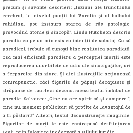
precum şi savante descrieri: „leziuni ale trunchiului
cerebral, la nivelul punţii lui Varolio şi al bulbului
rahidian, pot instaura starea de râs patologic,
provocând atonie şi sincopă”. Linda Hutcheon descria
parodia ca pe un mimesis cu intenţii de sabotaj. Ca să
parodiezi, trebuie să cunoşti bine realitatea parodiată.
Cea mai eficientă parodiere a percepţiei morţii este
reproducerea unor bilete de adio ale sinucigaşilor, ori
a ferparelor din ziare. Şi aici ilustraţiile acţionează
contrapunctic, căci figurile de păpuşi decapitate şi
străpunse de foarfeci deconstruiesc textul îmbibat de
parodie. Salvarea: „Cine nu are spirit să-şi cumpere!”,
cine nu, moment publicitar: să profite de „avantajul de
a fi păstorit!” Alteori, textul deconstruieşte imaginile.
Figurilor de morţi le este contrapusă desfiinţarea
Legii, prin folosirea inadecvată a stilului juridic.