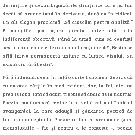
definiţiile şi dezambiguizările ştiinţifice care nu fac
decât să arunce totul în derizoriu, dacă nu în ridicol.
Un alt slogan proclamă: „Să disecăm pentru analiză!”
Etimologiile pot uşura greaţa universală prin
indiferenţă obiectivă. Până la urmă, cum să confişti
bestia când ea ne este a doua natură şi incub? „Bestia se
află într-o permanentă uniune cu lumea visului. Nu
există vis fără bestii”.
Fără îndoială, avem în faţă o carte fenomen. Se zice că
eu nu atac cărţile în mod evident, dar, la fel, nici nu
prea le laud. Iată că acum trebuie să abdic de la habitus!
Poezia românească revine la nivelul cel mai înalt al
avangardei, la care adaugă şi gândirea poetică de
factură conceptuală. Poezie în ton cu vremurile şi cu
mentalitaţile – fie şi pentru a le contesta -, poezie