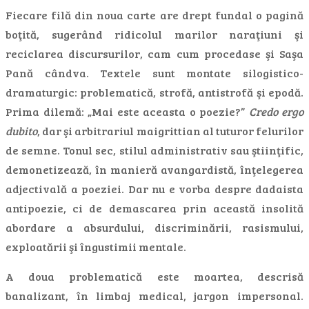
Fiecare filă din noua carte are drept fundal o pagină
boţită, sugerând ridicolul marilor naraţiuni şi
reciclarea discursurilor, cam cum procedase şi Saşa
Pană cândva. Textele sunt montate silogistico-
dramaturgic: problematică, strofă, antistrofă şi epodă.
Prima dilemă: „Mai este aceasta o poezie?”
Credo ergo
dubito
, dar şi arbitrariul maigrittian al tuturor felurilor
de semne. Tonul sec, stilul administrativ sau ştiinţific,
demonetizează, în manieră avangardistă, înţelegerea
adjectivală a poeziei. Dar nu e vorba despre dadaista
antipoezie, ci de demascarea prin această insolită
abordare a absurdului, discriminării, rasismului,
exploatării şi îngustimii mentale.
A doua problematică este moartea, descrisă
banalizant, în limbaj medical, jargon impersonal.