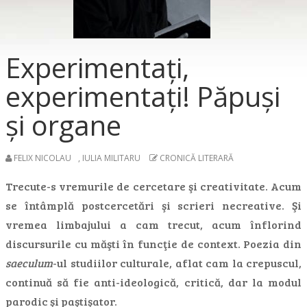
Experimentaţi,
experimentaţi! Păpuşi
şi organe
FELIX NICOLAU
,
IULIA MILITARU
CRONICĂ LITERARĂ
Trecute-s vremurile de cercetare şi creativitate. Acum
se întâmplă postcercetări şi scrieri necreative. Şi
vremea limbajului a cam trecut, acum înflorind
discursurile cu măşti în funcţie de context. Poezia din
saeculum
-ul studiilor culturale, aflat cam la crepuscul,
continuă să fie anti-ideologică, critică, dar la modul
parodic şi paştişator.