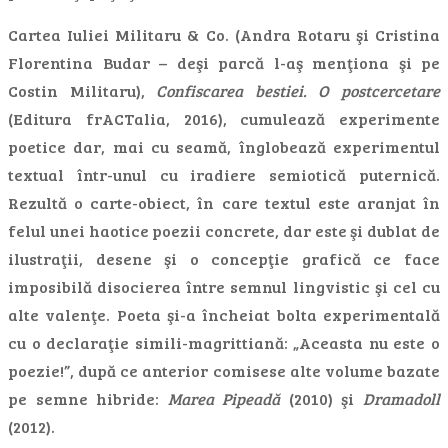
Cartea Iuliei Militaru & Co. (Andra Rotaru şi Cristina
Florentina Budar – deşi parcă l-aş menţiona şi pe
Costin Militaru),
Confiscarea bestiei. O postcercetare
(Editura frACTalia, 2016), cumulează experimente
poetice dar, mai cu seamă, înglobează experimentul
textual într-unul cu iradiere semiotică puternică.
Rezultă o carte-obiect, în care textul este aranjat în
felul unei haotice poezii concrete, dar este şi dublat de
ilustraţii, desene şi o concepţie grafică ce face
imposibilă disocierea între semnul lingvistic şi cel cu
alte valenţe. Poeta şi-a încheiat bolta experimentală
cu o declaraţie simili-magrittiană: „Aceasta nu este o
poezie!”, după ce anterior comisese alte volume bazate
pe semne hibride:
Marea Pipeadă
(2010) şi
Dramadoll
(2012).