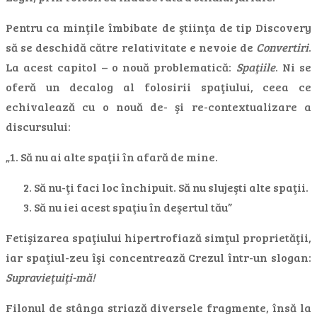
Pentru ca minţile îmbibate de ştiinţa de tip Discovery
să se deschidă către relativitate e nevoie de
Convertiri
.
La acest capitol – o nouă problematică:
Spaţiile
. Ni se
oferă un decalog al folosirii spaţiului, ceea ce
echivalează cu o nouă de- şi re-contextualizare a
discursului:
„1. Să nu ai alte spaţii în afară de mine.
Să nu-ţi faci loc închipuit. Să nu slujeşti alte spaţii.
Să nu iei acest spaţiu în deşertul tău”
Fetişizarea spaţiului hipertrofiază simţul proprietăţii,
iar spaţiul-zeu îşi concentrează Crezul într-un slogan:
Supravieţuiţi-mă!
Filonul de stânga striază diversele fragmente, însă la