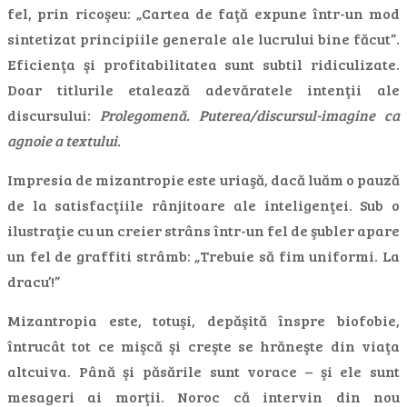
fel, prin ricoşeu: „Cartea de faţă expune într-un mod
sintetizat principiile generale ale lucrului bine făcut”.
Eficienţa şi profitabilitatea sunt subtil ridiculizate.
Doar titlurile etalează adevăratele intenţii ale
discursului:
Prolegomenă. Puterea/discursul-imagine ca
agnoie a textului.
Impresia de mizantropie este uriaşă, dacă luăm o pauză
de la satisfacţiile rânjitoare ale inteligenţei. Sub o
ilustraţie cu un creier strâns într-un fel de şubler apare
un fel de graffiti strâmb: „Trebuie să fim uniformi. La
dracu’!”
Mizantropia este, totuşi, depăşită înspre biofobie,
întrucât tot ce mişcă şi creşte se hrăneşte din viaţa
altcuiva. Până şi păsările sunt vorace – şi ele sunt
mesageri ai morţii. Noroc că intervin din nou