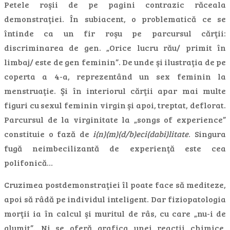
Petele roşii de pe pagini contrazic răceala
demonstraţiei. În subiacent, o problematică ce se
întinde ca un fir roşu pe parcursul cărţii:
discriminarea de gen. „Orice lucru rău/ primit în
limbaj/ este de gen feminin”. De unde şi ilustraţia de pe
coperta a 4-a, reprezentând un sex feminin la
menstruaţie. Şi în interiorul cărţii apar mai multe
figuri cu sexul feminin virgin şi apoi, treptat, deflorat.
Parcursul de la virginitate la „songs of experience”
constituie o fază de
i(n)(m)(d/b)eci(dabi)litate
. Singura
fugă neimbecilizantă de experienţă este cea
polifonică…
Cruzimea postdemonstraţiei îl poate face să mediteze,
apoi să râdă pe individul inteligent. Dar fiziopatologia
morţii ia în calcul şi muritul de râs, cu care „nu-i de
glumit”. Ni se oferă grafica unei reacţii chimice,