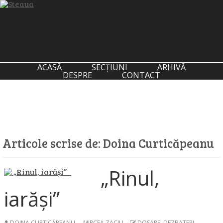
ACASĂ
SECȚIUNI
ARHIVĂ
DESPRE
CONTACT
Articole scrise de:
Doina Curticăpeanu
„Rinul,
iarăși”
DOINA CURTICĂPEANU
,
MIRCEA ZACIU
DOSARE, DEZBATERI,