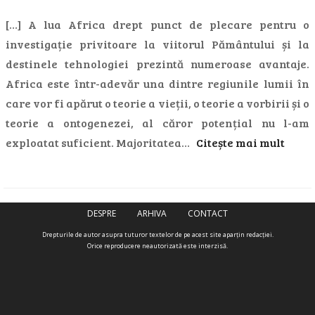
[…] A lua Africa drept punct de plecare pentru o
investigație privitoare la viitorul Pământului și la
destinele tehnologiei prezintă numeroase avantaje.
Africa este într-adevăr una dintre regiunile lumii în
care vor fi apărut o teorie a vieții, o teorie a vorbirii și o
teorie a ontogenezei, al căror potențial nu l-am
exploatat suficient. Majoritatea…
Citește mai mult
DESPRE
ARHIVA
CONTACT
Drepturile de autor asupra tuturor textelor de pe acest site aparţin redacţiei.
Orice reproducere neautorizată este interzisă.