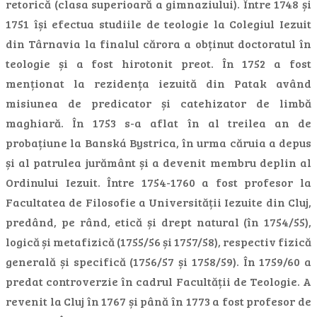
retorică (clasa superioară a gimnaziului). Între 1748 și
1751 își efectua studiile de teologie la Colegiul Iezuit
din Târnavia la finalul cărora a obținut doctoratul în
teologie și a fost hirotonit preot. În 1752 a fost
menționat la rezidența iezuită din Patak având
misiunea de predicator și catehizator de limbă
maghiară. În 1753 s-a aflat în al treilea an de
probațiune la Banská Bystrica, în urma căruia a depus
și al patrulea jurământ și a devenit membru deplin al
Ordinului Iezuit. Între 1754-1760 a fost profesor la
Facultatea de Filosofie a Universității Iezuite din Cluj,
predând, pe rând, etică și drept natural (în 1754/55),
logică și metafizică (1755/56 și 1757/58), respectiv fizică
generală și specifică (1756/57 și 1758/59). În 1759/60 a
predat controverzie în cadrul Facultății de Teologie. A
revenit la Cluj în 1767 și până în 1773 a fost profesor de