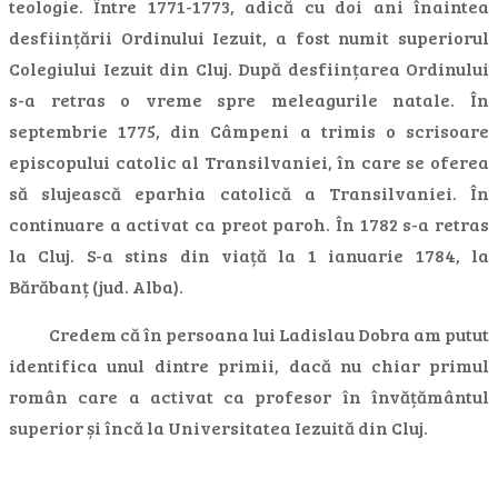
teologie. Între 1771-1773, adică cu doi ani înaintea
desființării Ordinului Iezuit, a fost numit superiorul
Colegiului Iezuit din Cluj. După desființarea Ordinului
s-a retras o vreme spre meleagurile natale. În
septembrie 1775, din Câmpeni a trimis o scrisoare
episcopului catolic al Transilvaniei, în care se oferea
să slujească eparhia catolică a Transilvaniei. În
continuare a activat ca preot paroh. În 1782 s-a retras
la Cluj. S-a stins din viață la 1 ianuarie 1784, la
Bărăbanț (jud. Alba).
Credem că în persoana lui Ladislau Dobra am putut
identifica unul dintre primii, dacă nu chiar primul
român care a activat ca profesor în învățământul
superior și încă la Universitatea Iezuită din Cluj.