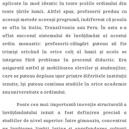
aplicate în mod identic în toate școlile ordinului din
toate țările lumii. Altfel spus, profesorii predau cu
aceeași metode aceeași programă, indiferent că școala
se afla în Italia, Transilvania sau Peru. În asta s-a
aflat succesul sistemului de învățământ al acestui
ordin monastic: profesorii-călugări puteau să fie
trimiși oricând în orice colț al lumii și acolo se
integrau fără probleme în procesul didactic. Era
asigurată astfel și mobilitatea elevilor și studenților,
care se puteau deplasa ușor printre diferitele instituții
iezuite, își puteau continua studiile în orice academie
sau universitate a ordinului.
Poate cea mai importantă inovație structurală a
învățământului iezuit a fost definirea precisă a
studiilor de nivel superior. Între gimnaziu, concentrat
pe învățarea limbii latine și aprofundarea culturii