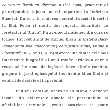
causarum fiscalium director
, altfel spus, procuror al
principatului. A jucat un rol important în întărirea
Bisericii Unite, și în mutarea centrului acestei biserici
la Blaj. Purta și înalta dar ingrata demnitate de
„protector al Unirii”. Nu a renegat națiunea din care se
trăgea, fapt subliniat de Samuel Klein în
Historia Daco-
Romanorum sive Valachorum
(
Foaia pentru Minte, Animă și
Literatură
, 1862, nr. 11, p. 85) și oferă una dintre cele mai
interesante biografii al unui român ardelean care a
reușit să fie omul de legătură între elitele române,
grupate în jurul episcopului Inochentie Micu-Klein și
centrul de decizie al imperiului.
Fiul său, Ladislau Dobra de Zalathna, a devenit
iezuit. Din evidențele anuale ale personalului și
oficialilor Provinciei Iezuite Austriece se poate