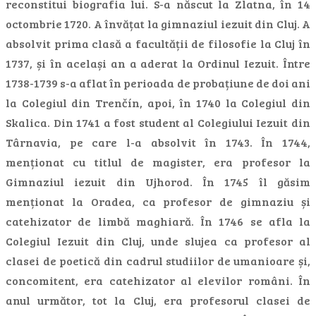
reconstitui biografia lui. S-a născut la Zlatna, în 14
octombrie 1720. A învățat la gimnaziul iezuit din Cluj. A
absolvit prima clasă a facultății de filosofie la Cluj în
1737, și în același an a aderat la Ordinul Iezuit. Între
1738-1739 s-a aflat în perioada de probațiune de doi ani
la Colegiul din Trenčín, apoi, în 1740 la Colegiul din
Skalica. Din 1741 a fost student al Colegiului Iezuit din
Târnavia, pe care l-a absolvit în 1743. În 1744,
menționat cu titlul de magister, era profesor la
Gimnaziul iezuit din Ujhorod. În 1745 îl găsim
menționat la Oradea, ca profesor de gimnaziu și
catehizator de limbă maghiară. În 1746 se afla la
Colegiul Iezuit din Cluj, unde slujea ca profesor al
clasei de poetică din cadrul studiilor de umanioare și,
concomitent, era catehizator al elevilor români. În
anul următor, tot la Cluj, era profesorul clasei de