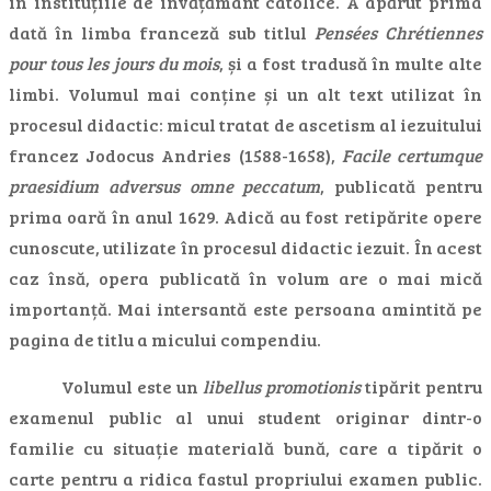
în instituțiile de învățământ catolice. A apărut prima
dată în limba franceză sub titlul
Pensées Chrétiennes
pour tous les jours du mois
, și a fost tradusă în multe alte
limbi. Volumul mai conține și un alt text utilizat în
procesul didactic: micul tratat de ascetism al iezuitului
francez Jodocus Andries (1588-1658),
Facile certumque
praesidium adversus omne peccatum
, publicată pentru
prima oară în anul 1629. Adică au fost retipărite opere
cunoscute, utilizate în procesul didactic iezuit. În acest
caz însă, opera publicată în volum are o mai mică
importanță. Mai intersantă este persoana amintită pe
pagina de titlu a micului compendiu.
Volumul este un
libellus promotionis
tipărit pentru
examenul public al unui student originar dintr-o
familie cu situație materială bună, care a tipărit o
carte pentru a ridica fastul propriului examen public.