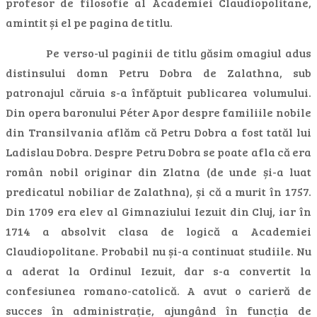
profesor de filosofie al Academiei Claudiopolitane,
amintit și el pe pagina de titlu.
Pe verso-ul paginii de titlu găsim omagiul adus
distinsului domn Petru Dobra de Zalathna, sub
patronajul căruia s-a înfăptuit publicarea volumului.
Din opera baronului Péter Apor despre familiile nobile
din Transilvania aflăm că Petru Dobra a fost tatăl lui
Ladislau Dobra. Despre Petru Dobra se poate afla că era
român nobil originar din Zlatna (de unde și-a luat
predicatul nobiliar de Zalathna), și că a murit în 1757.
Din 1709 era elev al Gimnaziului Iezuit din Cluj, iar în
1714 a absolvit clasa de logică a Academiei
Claudiopolitane. Probabil nu și-a continuat studiile. Nu
a aderat la Ordinul Iezuit, dar s-a convertit la
confesiunea romano-catolică. A avut o carieră de
succes în administrație, ajungând în funcția de