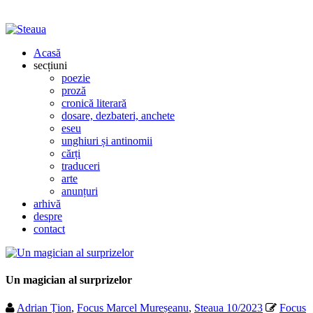
Acasă
secțiuni
poezie
proză
cronică literară
dosare, dezbateri, anchete
eseu
unghiuri și antinomii
cărți
traduceri
arte
anunțuri
arhivă
despre
contact
Un magician al surprizelor
Adrian Țion
,
Focus Marcel Mureșeanu
,
Steaua 10/2023
Focus