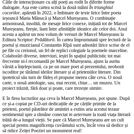
Căile de interacționare cu alți poeți au rodit în diferite forme
dialogate. Așa este cartea scrisă la două mâini
În triunghiul
cocorilor
, apărută în 2022, o îmbinare de texte lirice între poeta
ieșeancă Maria Mănucă și Marcel Mureșeanu. O combinație
armonioasă, insolită, de mesaje lirice conexe, inițiată tot de Marcel
Mureșeanu, firește, liant între afinitățile ideatice ale celor doi. Anul
acesta a apărut un nou volum de versuri de Marcel Mureșeanu la
Editura Scriptor:
Prădătorii
. În cartea împrumutată spre lectură de la
poetul și muzicianul Constantin Rîpă sunt adnotări lirice scrise de el
pe file cu creionul, un fel de replici colegiale la poemele marceline.
Colaborări diverse, interviuri, ieșiri în spațiul publicistic tot mai
frecvente ni-l recomandă pe Marcel Mureșeanu, ajuns la aurita
vârstă a înțelepciunii, ca pe un mare poet al prezentului, neobosit
iscoditor pe tărâmul ideilor literare și al prieteniilor literare. Din
ipoteticul său turn de fildeș el propune mereu câte ceva. O nouă
carte, o nouă antologie, sau, mai recent, chiar… un muzeu. Un
proiect trăznit, fără doar și poate, care trezește uimire.
E în firea lucrurilor așa ceva la Marcel Mureșeanu, pot spune. După
ce și-a copiat pe CD-uri dedicațiile de pe cărțile primite de la
prieteni, poetul păstrător de amintiri a extins aria acestui tezaur
sentimental spre a rămâne conectat
in aeternum
la toată viața literară
trăită de-a lungul vieții. Se pare că Marcel Mureșeanu are un cult
special pentru magnificența cuvântului scris, încât vrea să dedice și
să ridice Zeiței Poeziei un monument real!