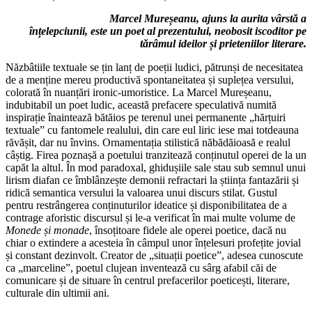
Marcel Mureșeanu, ajuns la aurita vârstă a
înțelepciunii, este un poet al prezentului, neobosit iscoditor pe
tărâmul ideilor și prieteniilor literare.
Năzbâtiile textuale se țin lanț de poeții ludici, pătrunși de necesitatea
de a menține mereu productivă spontaneitatea și suplețea versului,
colorată în nuanțări ironic-umoristice. La Marcel Mureșeanu,
indubitabil un poet ludic, această prefacere speculativă numită
inspirație înaintează bătăios pe terenul unei permanente „hărțuiri
textuale” cu fantomele realului, din care eul liric iese mai totdeauna
răvășit, dar nu învins. Ornamentația stilistică năbădăioasă e realul
câștig. Firea poznașă a poetului tranzitează conținutul operei de la un
capăt la altul. În mod paradoxal, ghidușiile sale stau sub semnul unui
lirism diafan ce îmblânzește demonii refractari la știința fantazării și
ridică semantica versului la valoarea unui discurs stilat. Gustul
pentru restrângerea conținuturilor ideatice și disponibilitatea de a
contrage aforistic discursul și le-a verificat în mai multe volume de
Monede și monade
, însoțitoare fidele ale operei poetice, dacă nu
chiar o extindere a acesteia în câmpul unor înțelesuri profețite jovial
și constant dezinvolt. Creator de „situații poetice”, adesea cunoscute
ca „marceline”, poetul clujean inventează cu sârg afabil căi de
comunicare și de situare în centrul prefacerilor poeticești, literare,
culturale din ultimii ani.