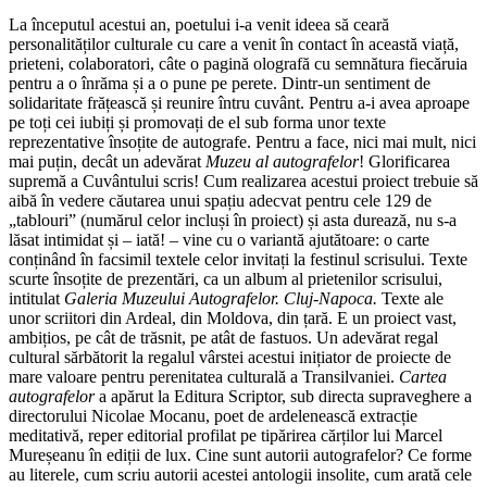
La începutul acestui an, poetului i-a venit ideea să ceară
personalităților culturale cu care a venit în contact în această viață,
prieteni, colaboratori, câte o pagină olografă cu semnătura fiecăruia
pentru a o înrăma și a o pune pe perete. Dintr-un sentiment de
solidaritate frățească și reunire întru cuvânt. Pentru a-i avea aproape
pe toți cei iubiți și promovați de el sub forma unor texte
reprezentative însoțite de autografe. Pentru a face, nici mai mult, nici
mai puțin, decât un adevărat
Muzeu al autografelor
! Glorificarea
supremă a Cuvântului scris! Cum realizarea acestui proiect trebuie să
aibă în vedere căutarea unui spațiu adecvat pentru cele 129 de
„tablouri” (numărul celor incluși în proiect) și asta durează, nu s-a
lăsat intimidat și – iată! – vine cu o variantă ajutătoare: o carte
conținând în facsimil textele celor invitați la festinul scrisului. Texte
scurte însoțite de prezentări, ca un album al prietenilor scrisului,
intitulat
Galeria Muzeului Autografelor. Cluj-Napoca.
Texte ale
unor scriitori din Ardeal, din Moldova, din țară. E un proiect vast,
ambițios, pe cât de trăsnit, pe atât de fastuos. Un adevărat regal
cultural sărbătorit la regalul vârstei acestui inițiator de proiecte de
mare valoare pentru perenitatea culturală a Transilvaniei.
Cartea
autografelor
a apărut la Editura Scriptor, sub directa supraveghere a
directorului Nicolae Mocanu, poet de ardelenească extracție
meditativă, reper editorial profilat pe tipărirea cărților lui Marcel
Mureșeanu în ediții de lux. Cine sunt autorii autografelor? Ce forme
au literele, cum scriu autorii acestei antologii insolite, cum arată cele