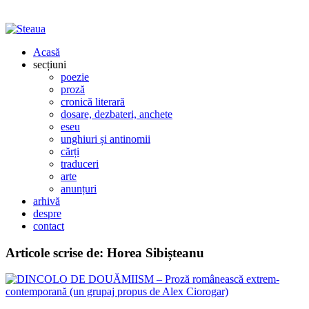
Acasă
secțiuni
poezie
proză
cronică literară
dosare, dezbateri, anchete
eseu
unghiuri și antinomii
cărți
traduceri
arte
anunțuri
arhivă
despre
contact
Articole scrise de:
Horea Sibișteanu