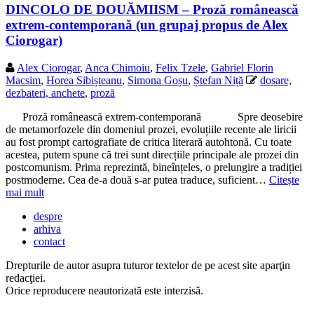
DINCOLO DE DOUĂMIISM – Proză românească
extrem-contemporană (un grupaj propus de Alex
Ciorogar)
Alex Ciorogar
,
Anca Chimoiu
,
Felix Tzele
,
Gabriel Florin
Macsim
,
Horea Sibișteanu
,
Simona Goșu
,
Ștefan Niță
dosare,
dezbateri, anchete
,
proză
Proză românească extrem-contemporană Spre deosebire
de metamorfozele din domeniul prozei, evoluțiile recente ale liricii
au fost prompt cartografiate de critica literară autohtonă. Cu toate
acestea, putem spune că trei sunt direcțiile principale ale prozei din
postcomunism. Prima reprezintă, bineînțeles, o prelungire a tradiției
postmoderne. Cea de-a două s-ar putea traduce, suficient…
Citește
mai mult
despre
arhiva
contact
Drepturile de autor asupra tuturor textelor de pe acest site aparţin
redacţiei.
Orice reproducere neautorizată este interzisă.