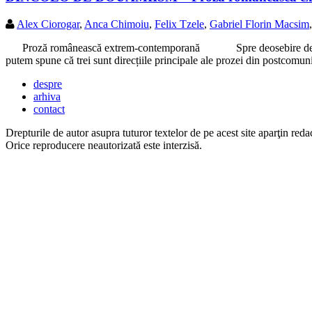
Alex Ciorogar
,
Anca Chimoiu
,
Felix Tzele
,
Gabriel Florin Macsim
Proză românească extrem-contemporană Spre deosebire de metamorfoze
putem spune că trei sunt direcțiile principale ale prozei din postcomu
despre
arhiva
contact
Drepturile de autor asupra tuturor textelor de pe acest site aparţin redac
Orice reproducere neautorizată este interzisă.