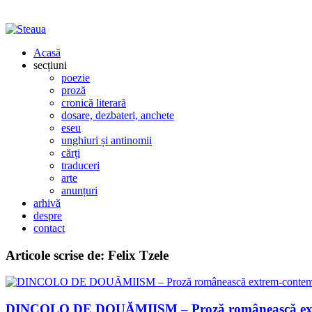
Acasă
secțiuni
poezie
proză
cronică literară
dosare, dezbateri, anchete
eseu
unghiuri și antinomii
cărți
traduceri
arte
anunțuri
arhivă
despre
contact
Articole scrise de:
Felix Tzele
DINCOLO DE DOUĂMIISM – Proză românească extre