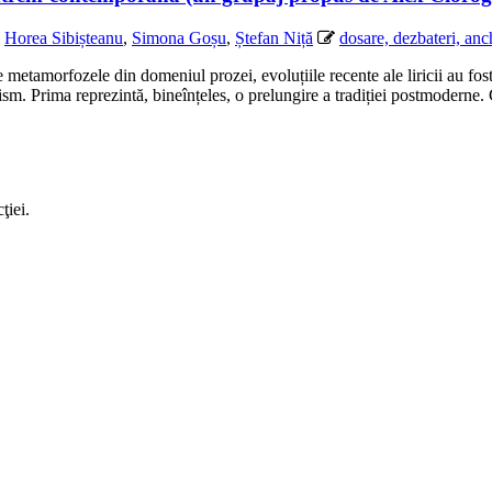
,
Horea Sibișteanu
,
Simona Goșu
,
Ștefan Niță
dosare, dezbateri, anc
le din domeniul prozei, evoluțiile recente ale liricii au fost promp
nism. Prima reprezintă, bineînțeles, o prelungire a tradiției postmoderne
ţiei.