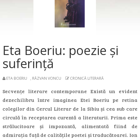
Eta Boeriu: poezie și
suferință
ETA BOERIU
,
RĂZVAN VONCU
CRONICĂ LITERARĂ
Secvențe literare contemporane Există un evident
dezechilibru între imaginea Etei Boeriu pe retina
colegilor din Cercul Literar de la Sibiu și cea sub care
circulă în receptarea curentă a literaturii. Prima este
strălucitoare și impozantă, alimentată fiind de
admirația față de calitățile poetei și traducătoarei. Ion