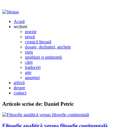
Acasă
secțiuni
poezie
proză
cronică literară
dosare, dezbateri, anchete
eseu
unghiuri și antinomii
cărți
traduceri
arte
anunțuri
arhivă
despre
contact
Articole scrise de:
Daniel Petric
Filosofie analitică versus filosofie continentală