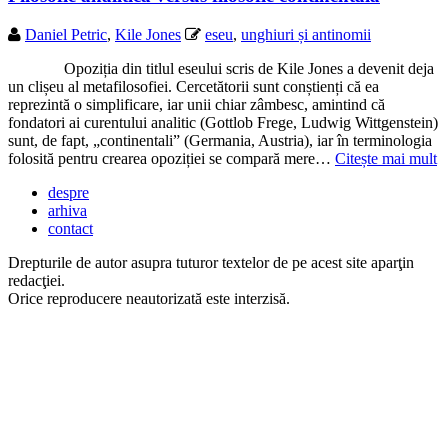
Daniel Petric
,
Kile Jones
eseu
,
unghiuri și antinomii
Opoziția din titlul eseului scris de Kile Jones a devenit deja
un clișeu al metafilosofiei. Cercetătorii sunt conștienți că ea
reprezintă o simplificare, iar unii chiar zâmbesc, amintind că
fondatori ai curentului analitic (Gottlob Frege, Ludwig Wittgenstein)
sunt, de fapt, „continentali” (Germania, Austria), iar în terminologia
folosită pentru crearea opoziției se compară mere…
Citește mai mult
despre
arhiva
contact
Drepturile de autor asupra tuturor textelor de pe acest site aparţin
redacţiei.
Orice reproducere neautorizată este interzisă.